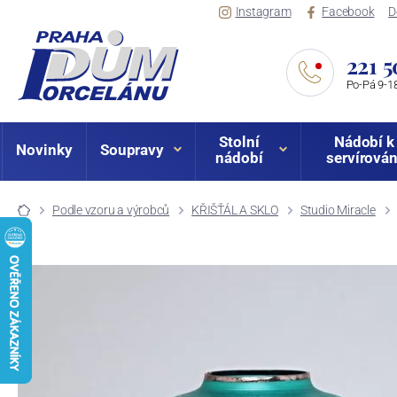
Instagram
Facebook
D
221 5
Po-Pá 9-18
Stolní
Nádobí k
Novinky
Soupravy
nádobí
servírován
Podle vzoru a výrobců
KŘIŠŤÁL A SKLO
Studio Miracle