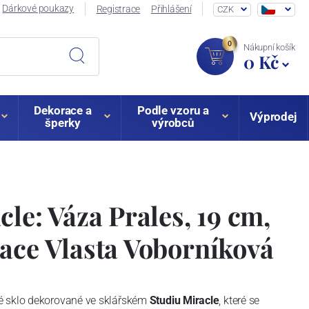
Dárkové poukazy
Registrace
Přihlášení
CZK
0
Nákupní košík
0 Kč
Dekorace a
Podle vzoru a
Výprodej
šperky
výrobců
cle: Váza Prales, 19 cm,
ace Vlasta Voborníková
é sklo dekorované ve sklářském
Studiu Miracle
, které se