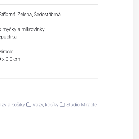
tříbrná, Zelená, Šedostříbrná
o myčky a mikrovlnky
epublika
Miracle
0 x 0.0 cm
ázy a košíky
Vázy, košíky
Studio Miracle