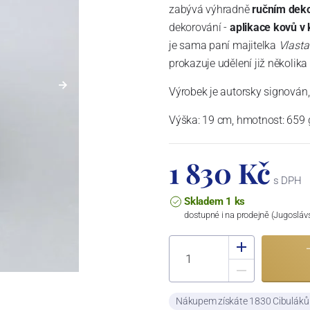
zabývá výhradně
ručním dek
dekorování -
aplikace kovů v
je sama paní majitelka
Vlasta
prokazuje udělení již několika
Výrobek je autorsky signován, 
Výška: 19 cm, hmotnost: 659 g
1 830 Kč
s DPH
Skladem 1 ks
dostupné i na prodejně (Jugosláv
Nákupem získáte 1830 Cibulák