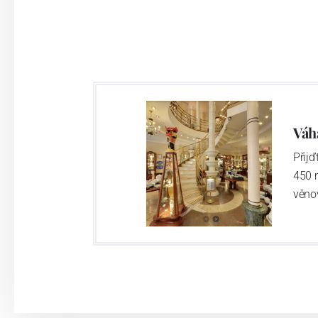
Váh
Přij
450 
věno