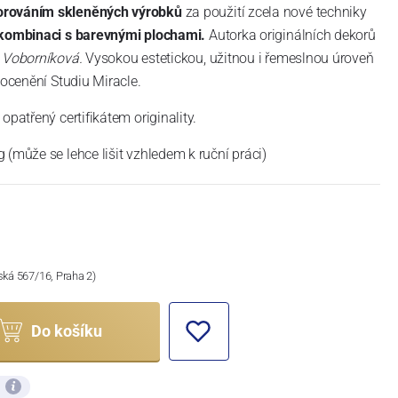
orováním skleněných výrobků
za použití zcela nové techniky
 kombinaci s barevnými plochami.
Autorka originálních dekorů
 Voborníková.
Vysokou estetickou, užitnou i řemeslnou úroveň
 ocenění Studiu Miracle.
opatřený certifikátem originality.
 (může se lehce lišit vzhledem k ruční práci)
ská 567/16, Praha 2)
Do košíku
ů