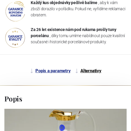
Každý kus objednávky pečlivě balíme
, aby k vám
zboží dorazilo v pořádku. Pokud ne, vyřídíme reklamaci
obratem.
Za 26 let existence nám pod rukama prošly tuny
porcelánu
, díky tomu umíme nabídnout pouze kvalitní
současné i historické porcelánové produkty.
Popis a parametry
Alternativy
Popis