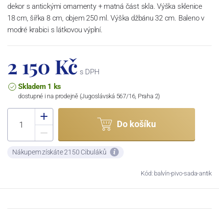
dekor s antickými ornamenty + matná část skla. Výška sklenice
18 cm, šířka 8 cm, objem 250 ml. Výška džbánu 32 cm. Baleno v
modré krabici s látkovou výplní.
2 150 Kč
s DPH
Skladem 1 ks
dostupné i na prodejně (Jugoslávská 567/16, Praha 2)
Do košíku
Nákupem získáte 2150 Cibuláků
Kód: balvín-pivo-sada-antik