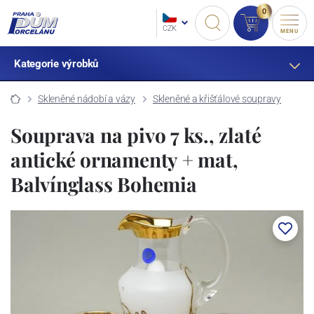
0
CZK
MENU
Kategorie výrobků
Skleněné nádobí a vázy
Skleněné a křišťálové soupravy
Souprava na pivo 7 ks., zlaté
antické ornamenty + mat,
Balvínglass Bohemia