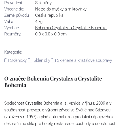
Provedení:
Skleničky
Vhodné do:
Nelze do myčky a mikrovlnky
Země původu:
Česká republika
Váha:
4 kg
Výrobce:
Bohemia Crystalex a Crystalite Bohemia
Rozměry:
0.0 x 0.0 x 0.0 cm
Kategorie:
Skleničky
Skleničky
Skleněné a křišťálové soupravy
O značce Bohemia Crystalex a Crystalite
Bohemia
Společnost Crystalite Bohemia a. s. vznikla v říjnu r. 2009 a v
současnosti provozuje výrobní závod ve Světlé nad Sázavou
(založen v r. 1967) s plně automatickou produkcí nápojového a
dekoračního skla pro hotely, restaurace, obchody a domácnosti.