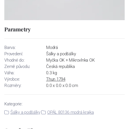
Parametry
Barva:
Modrá
Provedení:
Šálky a podšálky
Vhodné do:
Myčka OK + Mikrovlnka OK
Země původu:
Česká republika
Váha:
0.3 kg
Výrobce:
Thun 1794
Rozměry:
0.0 x 0.0 x 0.0 cm
Kategorie:
Šálky a podšálky
OPÁL 80136 modrá krajka