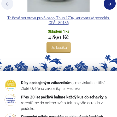
Talířová souprava pro 6 osob, Thun 1794, karlovarský porcelán,
OPÁL 80136
Skladem 1 ks
4 890 Kč
Do košíku
Díky spokojeným zákazníkům
jsme získali certifikát
Zlaté Ověřeno zákazníky na Heureka.
Přes 20 let pečlivě balíme každý kus objednávky
a
rozesíláme do celého světa tak, aby vše dorazilo v
pořádku.
Obrovský výběr porcelánu a skla všech českých