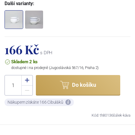
Další varianty:
166 Kč
s DPH
Skladem 2 ks
dostupné i na prodejně (Jugoslávská 567/16, Praha 2)
Do košíku
Nákupem získáte 166 Cibuláků
Kód: th80136šálek-káva