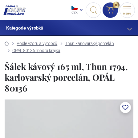
0
CZK
MENU
Kategorie výrobků
Podle vzoru a výrobců
Thun karlovarský porcelán
OPÁL 80136 modrá krajka
Šálek kávový 165 ml, Thun 1794,
karlovarský porcelán, OPÁL
80136