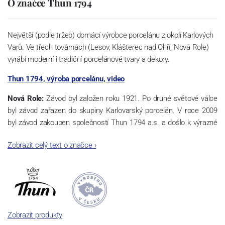
O značce Thun 1794
Největší (podle tržeb) domácí výrobce porcelánu z okolí Karlových
Varů. Ve třech továrnách (Lesov, Klášterec nad Ohří, Nová Role)
vyrábí moderní i tradiční porcelánové tvary a dekory.
Thun 1794, výroba porcelánu, video
Nová Role:
Závod byl založen roku 1921. Po druhé světové válce
byl závod zařazen do skupiny Karlovarský porcelán. V roce 2009
byl závod zakoupen společností Thun 1794 a.s. a došlo k výrazné
změně výrobní náplně. Nová Role se zároveň stala sídlem celé
Zobrazit celý text o značce
›
společnosti a v jejím areálu jsou umístěny i provoz servis a výroba
sítotisku. Thun 1794 a.s. zakoupila i práva k ochranným známkám
a ve své výrobě navazuje na více jak 220-letou tradici výroby
porcelánu. Kapacita tohoto závodu je 3.500 - 4.000 tun ročně,
závod je vybaven moderními technologickými zařízeními -
isostatické lisy, tlakové lití, glazovací komplex, rychlovýpalná pec,
Zobrazit produkty
komorová pec, vtavná dekorační pec. Závod nabízí své výrobky jak