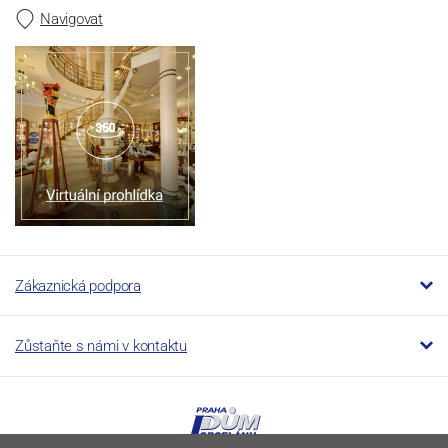
Navigovat
Zákaznická podpora
Zůstaňte s námi v kontaktu