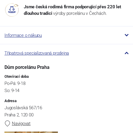
Jsme česká rodinná firma podporující přes 220 let
dlouhou tradici
výroby porcelánu v Čechách.
Informace o nákupu
Třípatrová specializovaná prodejna
Dům porcelánu Praha
Otevírací doba
Po-Pá: 9-18
So: 9-14
Adresa
Jugoslávská 567/16
Praha 2, 120 00
Navigovat