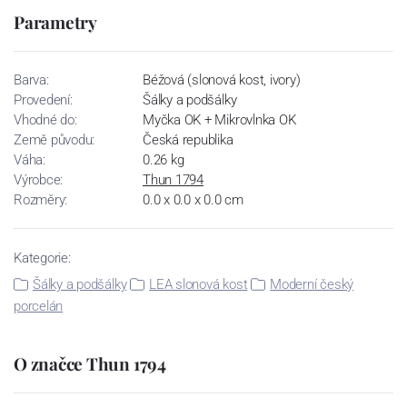
Parametry
Barva:
Béžová (slonová kost, ivory)
Provedení:
Šálky a podšálky
Vhodné do:
Myčka OK + Mikrovlnka OK
Země původu:
Česká republika
Váha:
0.26 kg
Výrobce:
Thun 1794
Rozměry:
0.0 x 0.0 x 0.0 cm
Kategorie:
Šálky a podšálky
LEA slonová kost
Moderní český
porcelán
O značce Thun 1794