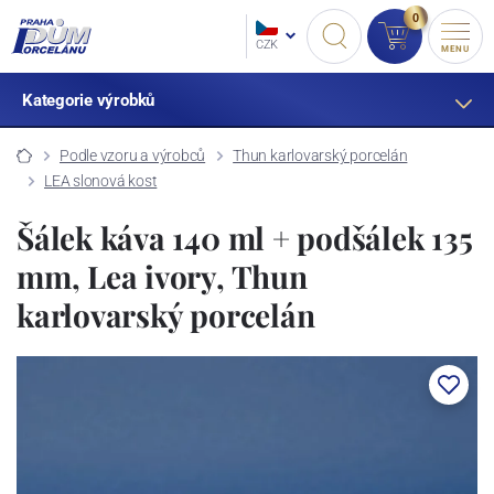
0
CZK
MENU
Kategorie výrobků
Podle vzoru a výrobců
Thun karlovarský porcelán
LEA slonová kost
Šálek káva 140 ml + podšálek 135
mm, Lea ivory, Thun
karlovarský porcelán