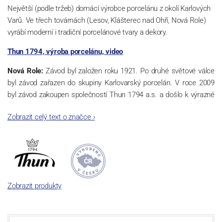
Největší (podle tržeb) domácí výrobce porcelánu z okolí Karlových
Varů. Ve třech továrnách (Lesov, Klášterec nad Ohří, Nová Role)
vyrábí moderní i tradiční porcelánové tvary a dekory.
Thun 1794, výroba porcelánu, video
Nová Role:
Závod byl založen roku 1921. Po druhé světové válce
byl závod zařazen do skupiny Karlovarský porcelán. V roce 2009
byl závod zakoupen společností Thun 1794 a.s. a došlo k výrazné
změně výrobní náplně. Nová Role se zároveň stala sídlem celé
Zobrazit celý text o značce
›
společnosti a v jejím areálu jsou umístěny i provoz servis a výroba
sítotisku. Thun 1794 a.s. zakoupila i práva k ochranným známkám
a ve své výrobě navazuje na více jak 220-letou tradici výroby
porcelánu. Kapacita tohoto závodu je 3.500 - 4.000 tun ročně,
závod je vybaven moderními technologickými zařízeními -
isostatické lisy, tlakové lití, glazovací komplex, rychlovýpalná pec,
Zobrazit produkty
komorová pec, vtavná dekorační pec. Závod nabízí své výrobky jak
v bílém, tak v dekorovaném provedení.
Závod používá ochrannou známku Thun 1794 a Thun Hotel &