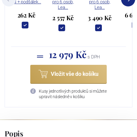
ml + podšálek…
pro 6 osob,
pro 6 osob,
Talí
Lea…
Lea…
262 Kč
6 67
2 557 Kč
3 490 Kč
12 979 Kč
s DPH
Vložit vše do košíku
Kusy jednotlivých produktů si můžete
upravit následně v košíku
Popis