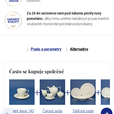
obratem.
Za 26 let existence nám pod rukama prošly tuny
porcelánu
, díky tomu umíme nabídnout pouze kvalitní
současné i historické porcelánové produkty.
Popis a parametry
Alternativy
Často se kupuje společně
Šálek káva 140
Čajová sada
Talířová sada
Lea ivor