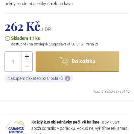
pěkný moderní a lehký šálek na kávu
262 Kč
s DPH
Skladem 11 ks
dostupné i na prodejně (Jugoslávská 567/16, Praha 2)
Do košíku
Nákupem získáte 262 Cibuláků
Kód: th3250leai-sp140
Každý kus objednávky pečlivě balíme
, aby k vám
zboží dorazilo v pořádku. Pokud ne, vyřídíme reklamaci