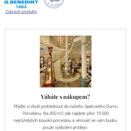
odolný porcelán, se kterým není třeba jednat v rukavičkách.
Zobrazit produkty
Váháte s nákupem?
Přijďte si zboží prohlédnout do našeho 3patrového Domu
Porcelánu. Na 450 m2 zde najdete přes 10 000
nejrůznějších kousků porcelánu a věnovat se vám budou
pouze vyškolení prodejci.