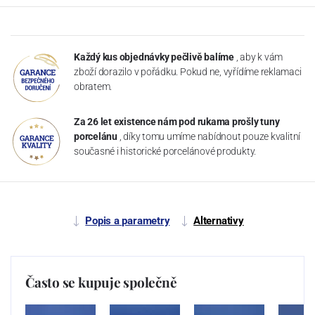
Každý kus objednávky pečlivě balíme
, aby k vám
zboží dorazilo v pořádku. Pokud ne, vyřídíme reklamaci
obratem.
Za 26 let existence nám pod rukama prošly tuny
porcelánu
, díky tomu umíme nabídnout pouze kvalitní
současné i historické porcelánové produkty.
Popis a parametry
Alternativy
Často se kupuje společně