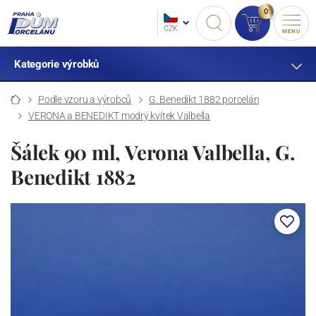
0
CZK
MENU
Kategorie výrobků
Podle vzoru a výrobců
G. Benedikt 1882 porcelán
VERONA a BENEDIKT modrý kvítek Valbella
Šálek 90 ml, Verona Valbella, G.
Benedikt 1882