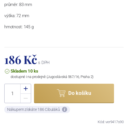
průměr: 83 mm
výška: 72 mm
hmotnost: 145 g
186 Kč
s DPH
Skladem 10 ks
dostupné i na prodejně (Jugoslávská 567/16, Praha 2)
Do košíku
Nákupem získáte 186 Cibuláků
Kód: ver9417s90