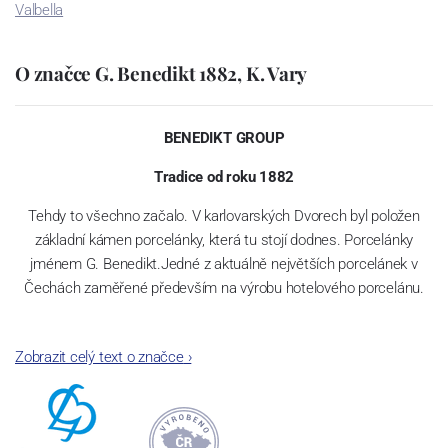
Valbella
O značce G. Benedikt 1882, K. Vary
BENEDIKT GROUP
Tradice od roku 1882
Tehdy to všechno začalo. V karlovarských Dvorech byl položen
základní kámen porcelánky, která tu stojí dodnes. Porcelánky
jménem G. Benedikt.Jedné z aktuálně největších porcelánek v
Čechách zaměřené především na výrobu hotelového porcelánu.
Zobrazit celý text o značce
›
Jak čas plynul, našla porcelánka šikovné kolegy – spojence v
Rakousku a Švýcarsku. A tak dnes se značkami Lilien Austria a
Suisse Langenthal tvoříme společnost „G. Benedikt Group“. Ač z
různých zemí, všechny tři máme jedno společné: mimořádně