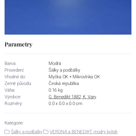
Parametry
Barva:
Modrá
Provedení:
Šálky a podšálky
Vhodné do:
Myčka OK + Mikrovlnka OK
Země původu:
Česká republika
Váha:
0.16 kg
Výrobce:
G. Benedikt 1882, K. Vary
Rozměry:
0.0 x 0.0 x 0.0 cm
Kategorie:
Šálky a podšálky
VERONA a BENEDIKT modrý kvítek