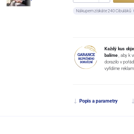
Nákupem získáte 240 Cibuláků
Každý kus obje
balíme
, aby k 
dorazilo v pořá
vyřídíme reklam
Popis a parametry