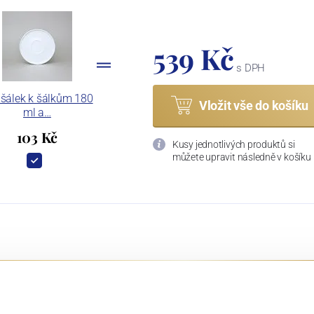
539 Kč
s DPH
šálek k šálkům 180
Vložit vše do košíku
ml a…
103 Kč
Kusy jednotlivých produktů si
můžete upravit následně v košíku