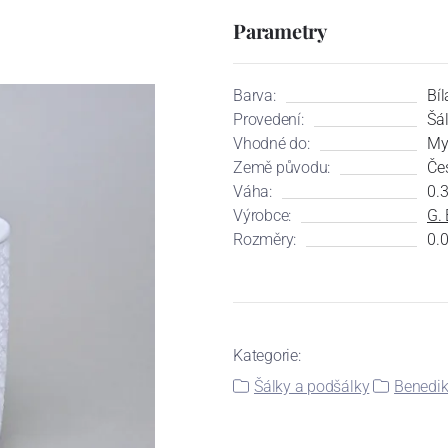
Parametry
Barva:
Bíl
Provedení:
Šá
Vhodné do:
My
Země původu:
Če
Váha:
0.
Výrobce:
G. 
Rozměry:
0.0
Kategorie:
Šálky a podšálky
Benedik