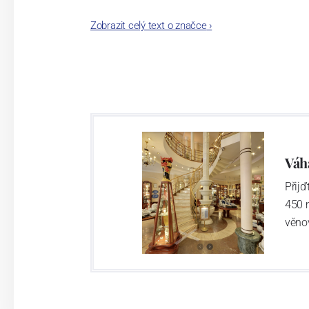
Zobrazit celý text o značce
›
Jak čas plynul, našla porcelánka šikovn
se značkami Lilien Austria a Suisse La
různých zemí, všechny tři máme jedno 
třeba 
Váh
Přij
450 
věno