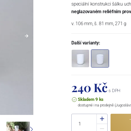
speciální konstrukci šálku uch
neglazovaném reliéfním pro
v. 106 mm, š. 81 mm, 271 g
Další varianty:
240 Kč
s DPH
Skladem 9 ks
dostupné i na prodejně (Jugosláv