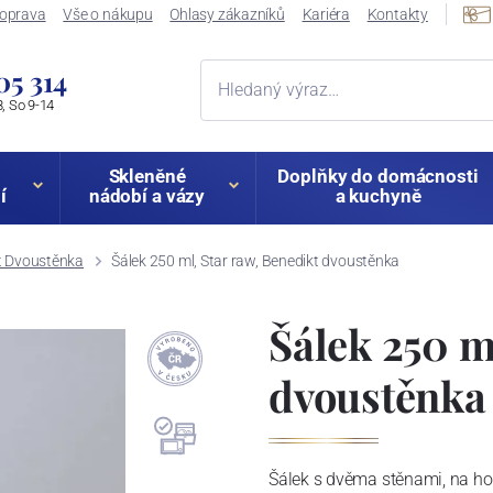
oprava
Vše o nákupu
Ohlasy zákazníků
Kariéra
Kontakty
05 314
, So 9-14
Skleněné
Doplňky do domácnosti
í
nádobí a vázy
a kuchyně
t Dvoustěnka
Šálek 250 ml, Star raw, Benedikt dvoustěnka
Šálek 250 m
dvoustěnka
Šálek s dvěma stěnami, na hork