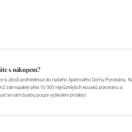
é kolegy – spojence v Rakousku a Švýcarsku. A tak dnes
ngenthal tvoříme společnost „G. Benedikt Group“. Ač z
společné: mimořádně odolný porcelán, se kterým není
jednat v rukavičkách.
áte s nákupem?
ďte si zboží prohlédnout do našeho 3patrového Domu Porcelánu. N
m2 zde najdete přes 10 000 nejrůznějších kousků porcelánu a
vat se vám budou pouze vyškolení prodejci.