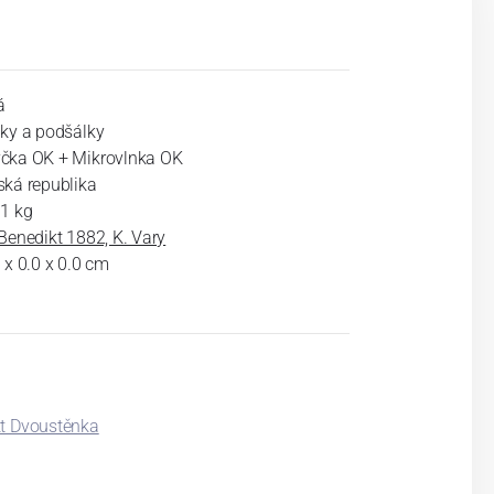
á
lky a podšálky
čka OK + Mikrovlnka OK
ská republika
31 kg
Benedikt 1882, K. Vary
 x 0.0 x 0.0 cm
t Dvoustěnka