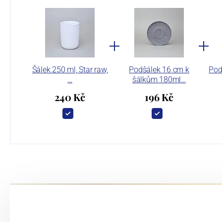
Šálek 250 ml, Star raw,
Podšálek 16 cm k
Pod
…
šálkům 180ml…
240 Kč
196 Kč