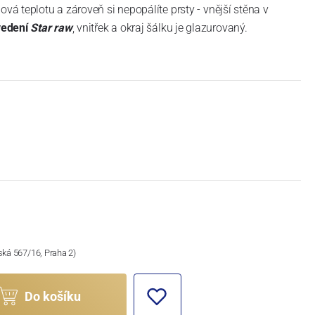
ová teplotu a zároveň si nepopálíte prsty - vnější stěna v
vedení
Star raw
, vnitřek a okraj šálku je glazurovaný.
ská 567/16, Praha 2)
Do košíku