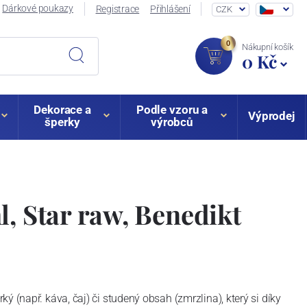
Dárkové poukazy
Registrace
Přihlášení
CZK
0
Nákupní košík
0 Kč
Dekorace a
Podle vzoru a
Výprodej
šperky
výrobců
l, Star raw, Benedikt
ý (např. káva, čaj) či studený obsah (zmrzlina), který si díky