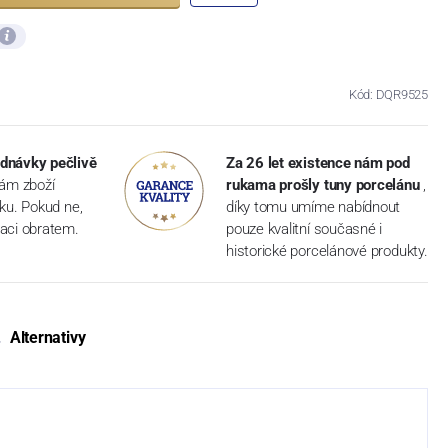
Kód: DQR9525
dnávky pečlivě
Za 26 let existence nám pod
vám zboží
rukama prošly tuny porcelánu
,
dku. Pokud ne,
díky tomu umíme nabídnout
aci obratem.
pouze kvalitní současné i
historické porcelánové produkty.
Alternativy