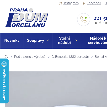
Instagram
Facebook
D
221 5
Po-Pá 9-18
Stolní
Nádobí k
Novinky
Soupravy
nádobí
servírován
Podle vzoru a výrobců
G. Benedikt 1882 porcelán
Benedik