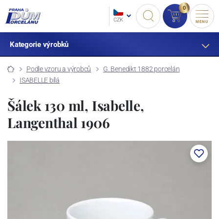
0
CZK
MENU
Kategorie výrobků
Podle vzoru a výrobců
G. Benedikt 1882 porcelán
ISABELLE bílá
Šálek 130 ml, Isabelle,
Langenthal 1906