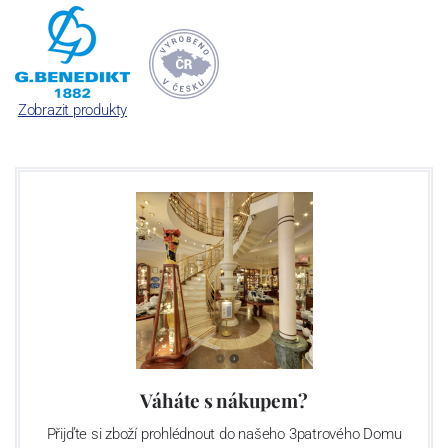
Rakousku a Švýcarsku. A tak dnes se značkami Lilien Austria a
Suisse Langenthal tvoříme společnost „G. Benedikt Group“. Ač z
různých zemí, všechny tři máme jedno společné: mimořádně
odolný porcelán, se kterým není třeba jednat v rukavičkách.
Zobrazit produkty
Váháte s nákupem?
Přijďte si zboží prohlédnout do našeho 3patrového Domu