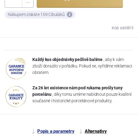
Nákupem získáte 159 Cibuláků
Kód: isb0815
Každý kus objednávky pečlivě balíme
, aby k vám
zboží dorazilo v pořádku. Pokud ne, vyřídíme reklamaci
obratem.
Za 26 let existence nám pod rukama prošly tuny
porcelánu
, díky tomu umíme nabídnout pouze kvalitní
současné i historické porcelánové produkty.
Popis a parametry
Alternativy