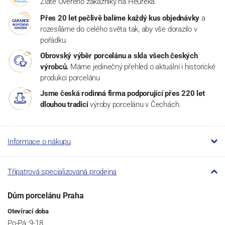
Zlaté Ověřeno zákazníky na Heureka.
Přes 20 let pečlivě balíme každý kus objednávky
a
rozesíláme do celého světa tak, aby vše dorazilo v
pořádku.
Obrovský výběr porcelánu a skla všech českých
výrobců.
Máme jedinečný přehled o aktuální i historické
produkci porcelánu
Jsme česká rodinná firma podporující přes 220 let
dlouhou tradici
výroby porcelánu v Čechách.
Informace o nákupu
Třípatrová specializovaná prodejna
Dům porcelánu Praha
Otevírací doba
Po-Pá: 9-18