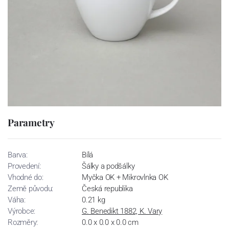
Parametry
Barva:
Bílá
Provedení:
Šálky a podšálky
Vhodné do:
Myčka OK + Mikrovlnka OK
Země původu:
Česká republika
Váha:
0.21 kg
Výrobce:
G. Benedikt 1882, K. Vary
Rozměry:
0.0 x 0.0 x 0.0 cm