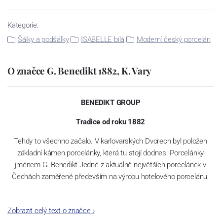
Kategorie:
Šálky a podšálky
ISABELLE bílá
Moderní český porcelán
O značce G. Benedikt 1882, K. Vary
BENEDIKT GROUP
Tradice od roku 1882
Tehdy to všechno začalo. V karlovarských Dvorech byl položen
základní kámen porcelánky, která tu stojí dodnes. Porcelánky
jménem G. Benedikt.Jedné z aktuálně největších porcelánek v
Čechách zaměřené především na výrobu hotelového porcelánu.
Zobrazit celý text o značce
›
Jak čas plynul, našla porcelánka šikovné kolegy – spojence v