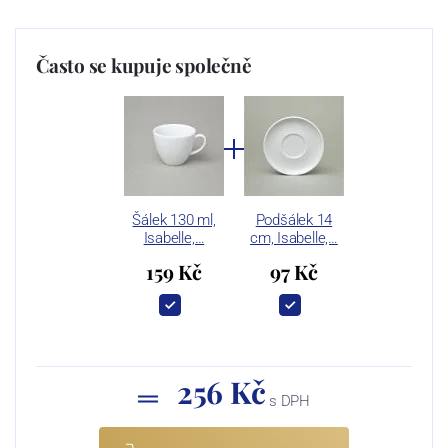
Často se kupuje společně
Šálek 130 ml,
Podšálek 14
Isabelle,…
cm, Isabelle,…
159 Kč
97 Kč
256 Kč
s DPH