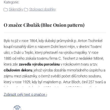
Kategorie:
Skleničky
Stolovací doplňky
O značce Cibulák (Blue Onion pattern)
Bylo to již v roce 1864, kdy dubský průmyslník p. Anton Tschinkel
koupil rozsáhlý dům s názvem Dolní lesní mlýn, v dnešní Tovární
ulici, v Dubí u Teplic, který přestavěl na výrobu majoliky. V roce
1885 od něho získala továrnu firma C. Teichert z nedaleké Míšně,
která zde
zavedla výrobu porcelánu
v rokokovém tvaru a tzv.
cibulovém dekoru
, jehož výroba dosáhla mimořádného úspěchu a
zájmu mezi zákazníky, o čemž svědčí počet dílů tohoto souboru,
který v roce 1929, kdy byl majitelem p. Artur Bloch, činil 257 tvarů a
byl označován až do roku 1956 nápisem MEISSEN v oválovém
rámečku.
Zobrazit celý text o značce
›
Dnes, kdy čtete tento úvod, nese firma název
Český porcelán
a
počet jeho dílů v cibulovém provedení je 850 tvarů. Tyto výrobky