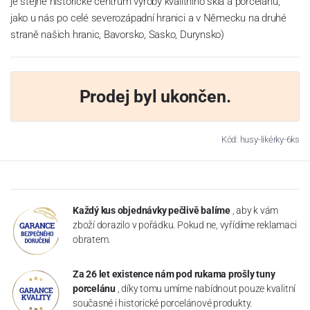
je stejné historické centrum výroby kvalitního skla a porcelánu,
jako u nás po celé severozápadní hranici a v Německu na druhé
straně našich hranic, Bavorsko, Sasko, Durynsko)
Prodej byl ukončen.
Kód: husy-likérky-6ks
Každý kus objednávky pečlivě balíme
, aby k vám
zboží dorazilo v pořádku. Pokud ne, vyřídíme reklamaci
obratem.
Za 26 let existence nám pod rukama prošly tuny
porcelánu
, díky tomu umíme nabídnout pouze kvalitní
současné i historické porcelánové produkty.