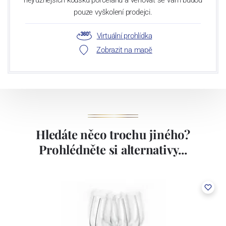
nejrůznějších kousků porcelánu a věnovat se vám budou
pouze vyškolení prodejci.
Virtuální prohlídka
Zobrazit na mapě
Hledáte něco trochu jiného?
Prohlédněte si alternativy...