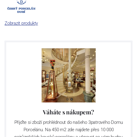
jsou garantovány Asociací sklářského a keramického průmyslu
České republiky jako „
Český výrobek
“.
Zobrazit produkty
Výroba cibuláku na videu
Váháte s nákupem?
Přijďte si zboží prohlédnout do našeho 3patrového Domu
Porcelánu. Na 450 m2 zde najdete přes 10 000