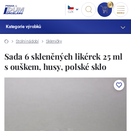
0
CZK
MENU
Kategorie výrobků
Stolní nádobí
Skleničky
Sada 6 skleněných likérek 25 ml
s ouškem, husy, polské sklo