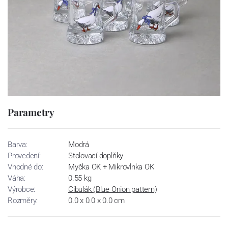
Parametry
Barva:
Modrá
Provedení:
Stolovací doplňky
Vhodné do:
Myčka OK + Mikrovlnka OK
Váha:
0.55 kg
Výrobce:
Cibulák (Blue Onion pattern)
Rozměry:
0.0 x 0.0 x 0.0 cm