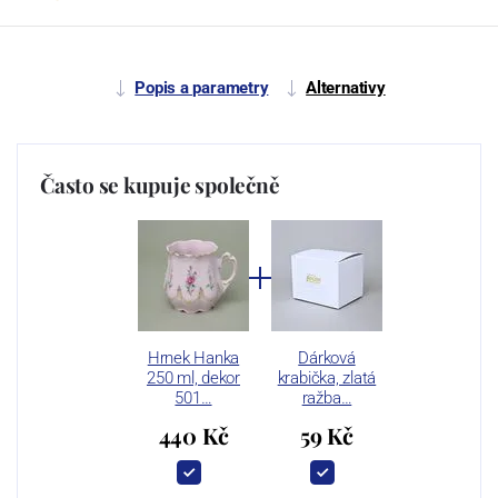
Popis a parametry
Alternativy
Často se kupuje společně
Hrnek Hanka
Dárková
250 ml, dekor
krabička, zlatá
501…
ražba…
440 Kč
59 Kč