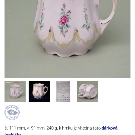
š. 111 mm, v. 91 mm, 240 g, k hrnku je vhodná tato
dárková