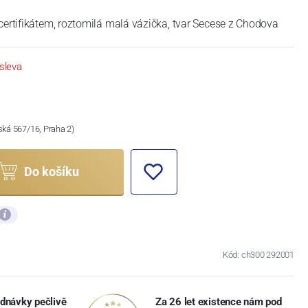
certifikátem, roztomilá malá vázička, tvar Secese z Chodova
sleva
ská 567/16, Praha 2)
Do košíku
Kód: ch300 292001
dnávky pečlivě
Za 26 let existence nám pod