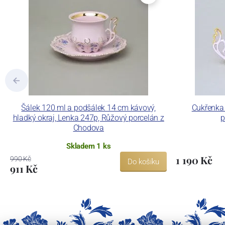
Šálek 120 ml a podšálek 14 cm kávový,
Cukřenka 
hladký okraj, Lenka 247p, Růžový porcelán z
p
Chodova
Skladem 1 ks
1 190 Kč
990 Kč
Do košíku
911 Kč