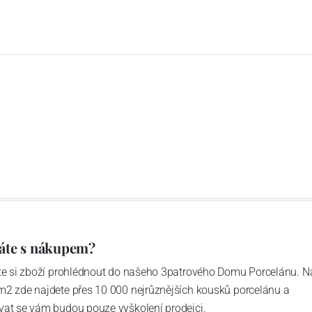
áte s nákupem?
ďte si zboží prohlédnout do našeho 3patrového Domu Porcelánu. N
m2 zde najdete přes 10 000 nejrůznějších kousků porcelánu a
vat se vám budou pouze vyškolení prodejci.