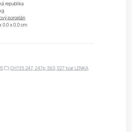
ká republika
kg
ový porcelán
x 0.0 x 0.0 cm
05
CH135 247, 247p, 563, 527 tvar LENKA