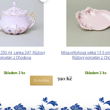
250 ml, Lenka 247, Růžový
Mísa přílohová velká 13,3 cm
orcelán z Chodova
Růžový porcelán z Ch
Skladem 2 ks
Skladem 2 ks
590 Kč
Do košíku