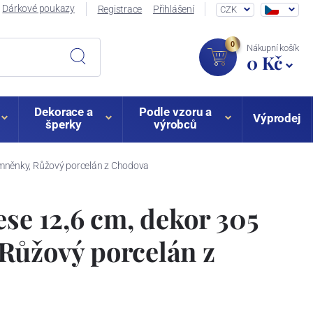
Dárkové poukazy
Registrace
Přihlášení
CZK
0
Nákupní košík
0 Kč
Dekorace a
Podle vzoru a
Výprodej
šperky
výrobců
omněnky, Růžový porcelán z Chodova
ese 12,6 cm, dekor 305
Růžový porcelán z