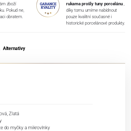
vám zboží
rukama prošly tuny porcelánu
,
dku. Pokud ne,
díky tomu umíme nabídnout
aci obratem.
pouze kvalitní současné i
historické porcelánové produkty.
Alternativy
ová, Zlatá
y
ze do myčky a mikrovlnky