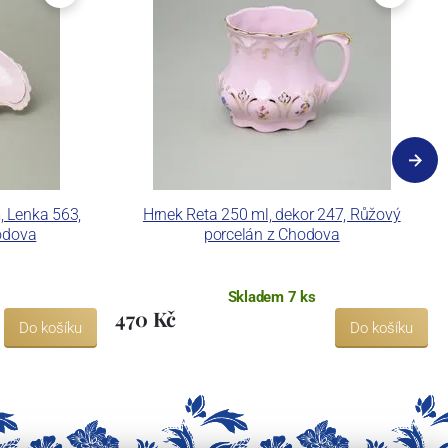
, Lenka 563,
Hrnek Reta 250 ml, dekor 247, Růžový
odova
porcelán z Chodova
Skladem 7 ks
470 Kč
Do košíku
Do košíku