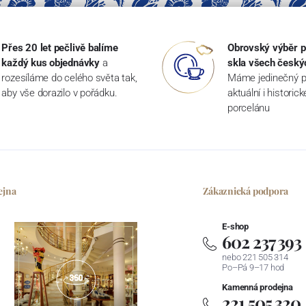
Přes 20 let pečlivě balíme
Obrovský výběr p
každý kus objednávky
a
skla všech český
rozesíláme do celého světa tak,
Máme jedinečný p
aby vše dorazilo v pořádku.
aktuální i historic
porcelánu
ejna
Zákaznická podpora
E-shop
602 237 393
nebo 221 505 314
Po–Pá 9–17 hod
Kamenná prodejna
221 505 320