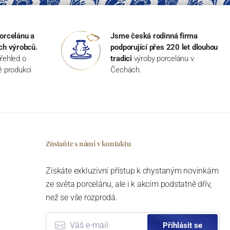
orcelánu a
Jsme česká rodinná firma
ch výrobců.
podporující přes 220 let dlouhou
řehled o
tradici
výroby porcelánu v
ké produkci
Čechách.
Zůstaňte s námi v kontaktu
Získáte exkluzivní přístup k chystaným novinkám
ze světa porcelánu, ale i k akcím podstatně dřív,
než se vše rozprodá.
Přihlásit se