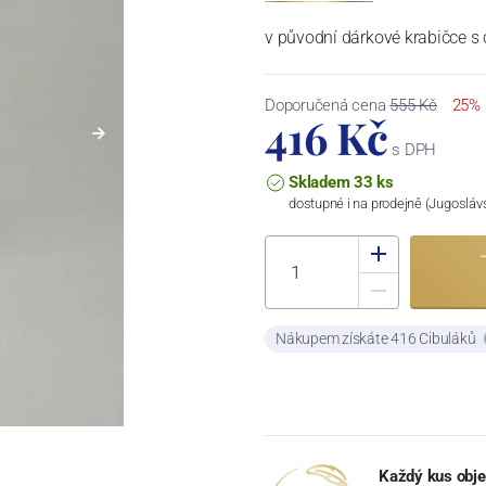
v původní dárkové krabičce s 
Doporučená cena
555 Kč
25% 
416 Kč
s DPH
Skladem 33 ks
dostupné i na prodejně (Jugosláv
Nákupem získáte 416 Cibuláků
Každý kus obje