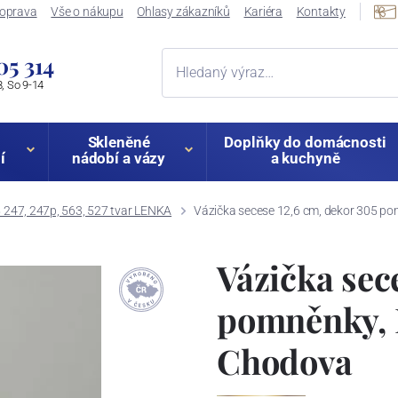
oprava
Vše o nákupu
Ohlasy zákazníků
Kariéra
Kontakty
05 314
, So 9-14
Skleněné
Doplňky do domácnosti
í
nádobí a vázy
a kuchyně
247, 247p, 563, 527 tvar LENKA
Vázička secese 12,6 cm, dekor 305 p
Vázička sec
pomněnky, 
Chodova