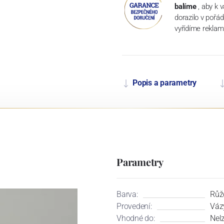
balíme
, aby k 
dorazilo v pořá
vyřídíme reklam
Popis a parametry
Parametry
Barva:
Růž
Provedení:
Váz
Vhodné do:
Nel