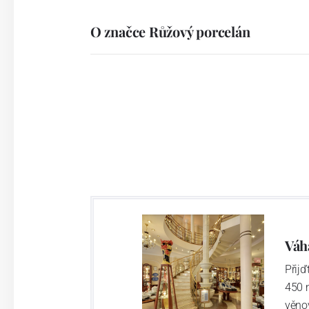
O značce Růžový porcelán
Váh
Přij
450 
věno