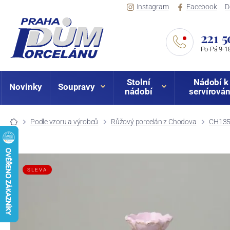
Instagram
Facebook
D
221 5
Po-Pá 9-18
Stolní
Nádobí k
Novinky
Soupravy
nádobí
servírován
Podle vzoru a výrobců
Růžový porcelán z Chodova
CH135 
SLEVA