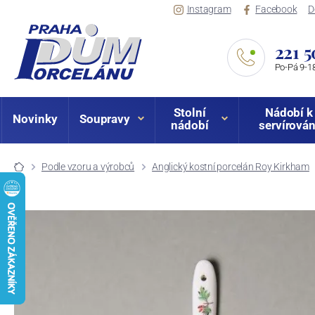
Instagram
Facebook
D
221 5
Po-Pá 9-18
Stolní
Nádobí k
Novinky
Soupravy
nádobí
servírován
Podle vzoru a výrobců
Anglický kostní porcelán Roy Kirkham