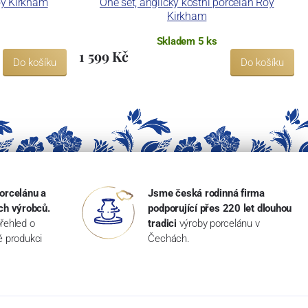
oy Kirkham
One set, anglický kostní porcelán Roy
Kirkham
Skladem 5 ks
1 599 Kč
Do košíku
Do košíku
orcelánu a
Jsme česká rodinná firma
ch výrobců.
podporující přes 220 let dlouhou
řehled o
tradici
výroby porcelánu v
ké produkci
Čechách.