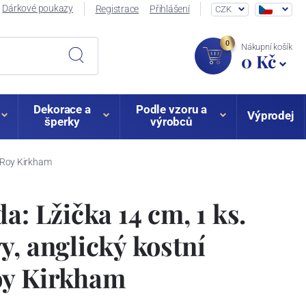
Dárkové poukazy
Registrace
Přihlášení
CZK
0
Nákupní košík
0 Kč
Dekorace a
Podle vzoru a
Výprodej
šperky
výrobců
n Roy Kirkham
a: Lžička 14 cm, 1 ks.
y, anglický kostní
oy Kirkham