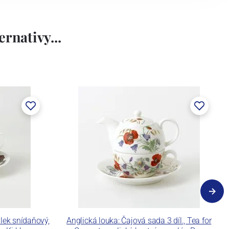
rnativy...
lek snídaňový,
Anglická louka: Čajová sada 3 díl., Tea for