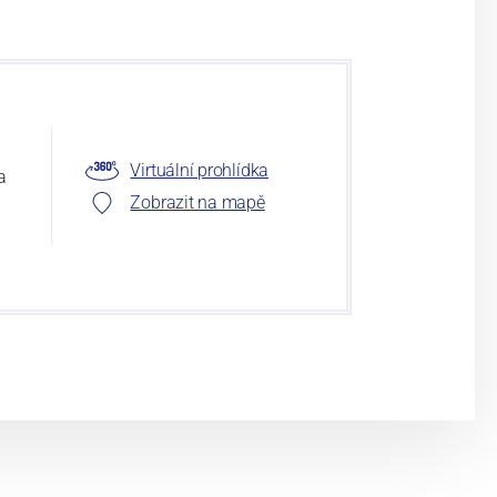
Virtuální prohlídka
a
Zobrazit na mapě