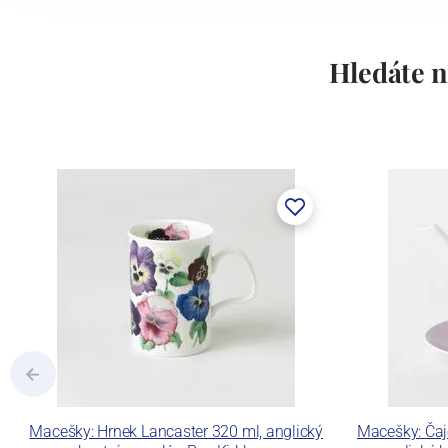
Hledáte n
Macešky: Hrnek Lancaster 320 ml, anglický
Macešky: Čajo