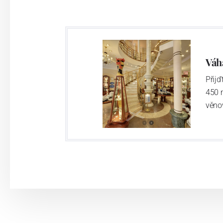
Váh
Přij
450 
věno