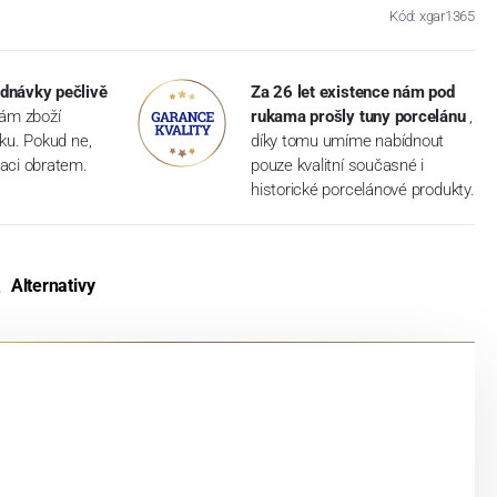
Kód: xgar1365
dnávky pečlivě
Za 26 let existence nám pod
vám zboží
rukama prošly tuny porcelánu
,
dku. Pokud ne,
díky tomu umíme nabídnout
aci obratem.
pouze kvalitní současné i
historické porcelánové produkty.
Alternativy