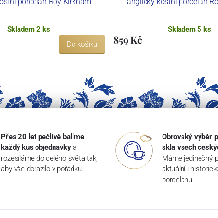
kostní porcelán Roy Kirkham
anglický kostní porcelán R
Skladem 2 ks
Skladem 5 ks
859 Kč
Do košíku
Přes 20 let pečlivě balíme
Obrovský výběr p
každý kus objednávky
a
skla všech český
rozesíláme do celého světa tak,
Máme jedinečný p
aby vše dorazilo v pořádku.
aktuální i historic
porcelánu