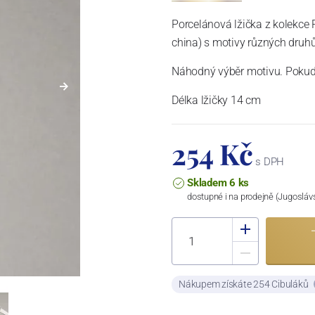
Porcelánová lžička z kolekce 
china) s motivy různých druhů 
Náhodný výběr motivu. Pokud 
Délka lžičky 14 cm
254 Kč
s DPH
Skladem 6 ks
dostupné i na prodejně (Jugosláv
Nákupem získáte 254 Cibuláků