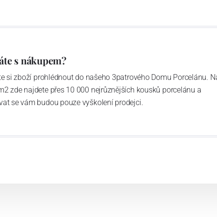
áte s nákupem?
ďte si zboží prohlédnout do našeho 3patrového Domu Porcelánu. N
m2 zde najdete přes 10 000 nejrůznějších kousků porcelánu a
vat se vám budou pouze vyškolení prodejci.