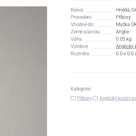
Barva:
Hnědá, Or
Provedení:
Příbory
Vhodné do:
Myčka OK
Země původu:
Anglie
Váha:
0.05 kg
Výrobce:
Anglický 
Rozměry:
0.0 x 0.0
Kategorie:
Příbory
Anglický kostní 