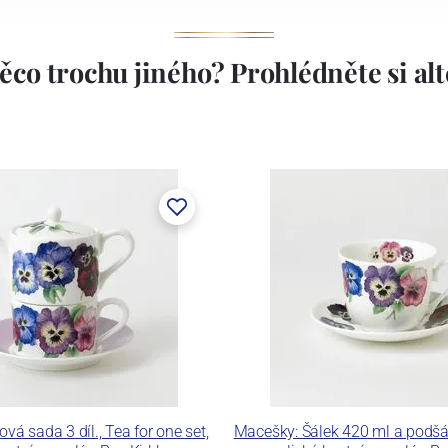
ěco trochu jiného? Prohlédněte si alte
vá sada 3 díl., Tea for one set,
Macešky: Šálek 420 ml a podšá