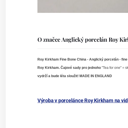
O značce Anglický porcelán Roy K
Roy Kirkham Fine Bone China -
Anglický porcelán - fin
Roy Kirkham. Čajové sady pro jednoho
"Tea for one" = s
vydrží a bude léta sloužit! MADE IN ENGLAND
Výroba v porcelánce Roy Kirkham na vi