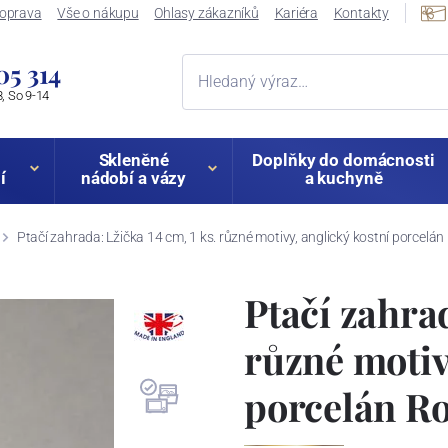
oprava
Vše o nákupu
Ohlasy zákazníků
Kariéra
Kontakty
05 314
, So 9-14
Skleněné
Doplňky do domácnosti
í
nádobí a vázy
a kuchyně
Ptačí zahrada: Lžička 14 cm, 1 ks. různé motivy, anglický kostní porcelá
Ptačí zahrad
různé motiv
porcelán R