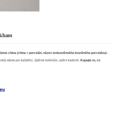
irkham
e bone china (china = porcelán, název tenkostěnného kostěného porcelánu) -
kvělý dárek pro každého. Zpět ke kořenům, zpět k tradicím.
Kupujte to, co
deu