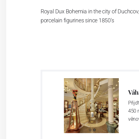
Royal Dux Bohemia in the city of Duchcov,
porcelain figurines since 1850's
Váh
Přij
450 
věno