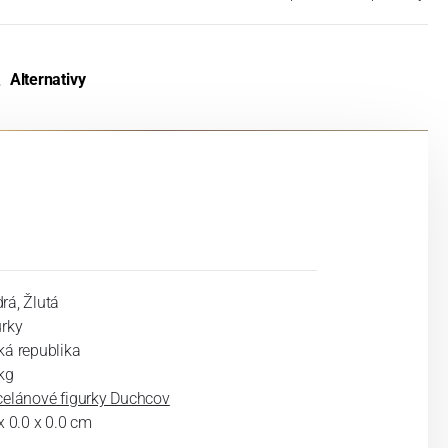
Alternativy
rá, Žlutá
urky
ká republika
kg
celánové figurky Duchcov
x 0.0 x 0.0 cm