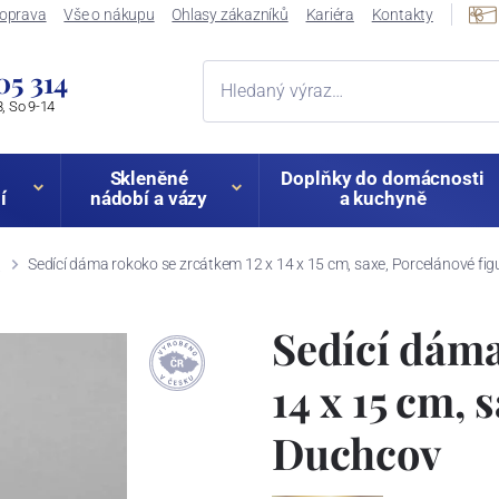
oprava
Vše o nákupu
Ohlasy zákazníků
Kariéra
Kontakty
05 314
, So 9-14
Skleněné
Doplňky do domácnosti
í
nádobí a vázy
a kuchyně
E
Sedící dáma rokoko se zrcátkem 12 x 14 x 15 cm, saxe, Porcelánové fi
Sedící dáma
14 x 15 cm, 
Duchcov