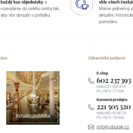
každý kus objednávky
a
skla všech český
rozesíláme do celého světa tak,
Máme jedinečný p
aby vše dorazilo v pořádku.
aktuální i historic
porcelánu
ejna
Zákaznická podpora
E-shop
602 237 393
nebo 221 505 314
Po–Pá 9–17 hod
Kamenná prodejna
221 505 320
nebo 602 50 60 79
Po–Pá 9–18 hod
info@cibulak.cz