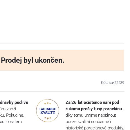
Prodej byl ukončen.
Kód: sax22239
dnávky pečlivě
Za 26 let existence nám pod
vám zboží
rukama prošly tuny porcelánu
,
dku. Pokud ne,
díky tomu umíme nabídnout
aci obratem.
pouze kvalitní současné i
historické porcelánové produkty.