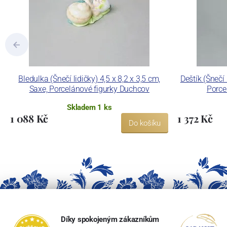
Bledulka (Šnečí lidičky) 4,5 x 8,2 x 3,5 cm,
Deštík (Šnečí 
Saxe, Porcelánové figurky Duchcov
Porce
Skladem 1 ks
1 088 Kč
1 372 Kč
Do košíku
Díky spokojeným zákazníkům