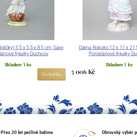
lidičky) 5,5 x 5,5 x 8,5 cm, Saxe,
Dáma Rokoko 12 x 11 x 21,5
lánové figurky Duchcov
Porcelánové figurky D
Skladem 1 ks
Skladem 1 ks
5 006 Kč
Do košíku
Přes 20 let pečlivě balíme
Obrovský výběr p