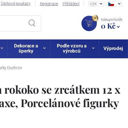
Dárkové poukazy
Registrace
Přihlášení
CZK
0
Nákupní košík
0 Kč
Dekorace a
Podle vzoru a
Výprodej
šperky
výrobců
gurky Duchcov
 rokoko se zrcátkem 12 x
saxe, Porcelánové figurky