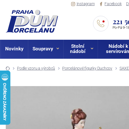
Instagram
Facebook
D
221 5
Po-Pá 9-18
Stolní
Nádobí k
Novinky
Soupravy
nádobí
servírován
Podle vzoru a výrobců
Porcelánové figurky Duchcov
SAX