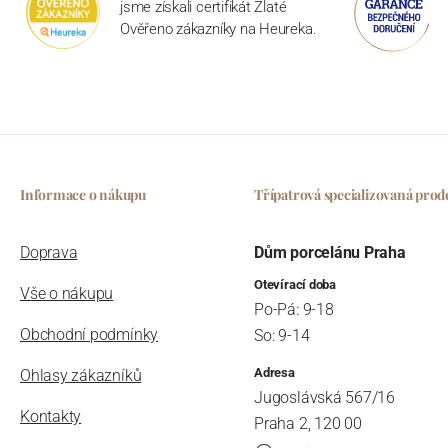
jsme získali certifikát Zlaté
Ověřeno zákazníky na Heureka.
Informace o nákupu
Třípatrová specializovaná prod
Doprava
Dům porcelánu Praha
Otevírací doba
Vše o nákupu
Po-Pá: 9-18
Obchodní podmínky
So: 9-14
Adresa
Ohlasy zákazníků
Jugoslávská 567/16
Kontakty
Praha 2, 120 00