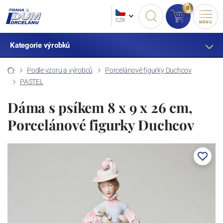
0
CZK
MENU
Kategorie výrobků
Podle vzoru a výrobců
Porcelánové figurky Duchcov
PASTEL
Dáma s psíkem 8 x 9 x 26 cm,
Porcelánové figurky Duchcov