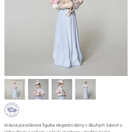
Krásná porcelánová figurka elegantní dámy v dlouhých šatech s