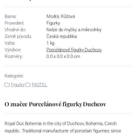
Barva:
Modrá, Růžová
Provedení:
Figurky
Vhodné do:
Nelze do myčky a mikrovlnky
Země původu:
Česká republika
Váha:
1 kg
Výrobce:
Porcelánové figurky Duchcov
Rozměry:
0.0 x 0.0 x 0.0 cm
Kategorie:
Figurky
PASTEL
O značce Porcelánové figurky Duchcov
Royal Dux Bohemia in the city of Duchcov, Bohemia, Czech
republic. Traditional manufacturer of porcelain figurines since