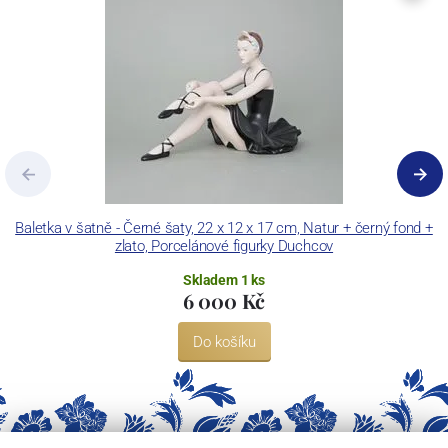
Baletka v šatně - Černé šaty, 22 x 12 x 17 cm, Natur + černý fond +
zlato, Porcelánové figurky Duchcov
Skladem 1 ks
6 000 Kč
Do košíku