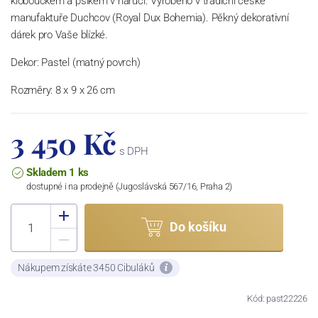
kloboučkem a psíkem v náručí. Vyrobeno v tradiční české
manufaktuře Duchcov (Royal Dux Bohemia). Pěkný dekorativní
dárek pro Vaše blízké.
Dekor: Pastel (matný povrch)
Rozměry: 8 x 9 x 26 cm
3 450 Kč
s DPH
Skladem 1 ks
dostupné i na prodejně (Jugoslávská 567/16, Praha 2)
Do košíku
Nákupem získáte 3450 Cibuláků
Kód: past22226