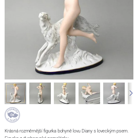
Krásná rozměrnější figurka bohyně lovu Diany s loveckým psem.