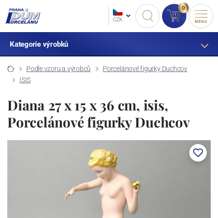
0
CZK
MENU
Kategorie výrobků
Podle vzoru a výrobců
Porcelánové figurky Duchcov
ISIS
Diana 27 x 15 x 36 cm, isis,
Porcelánové figurky Duchcov