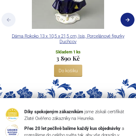
Dáma Rokoko 13 x 10,5 x 21,5 cm, Isis, Porcelánové figurky
Dá
Duchcov
Skladem 1 ks
3 890 Kč
Do košíku
Díky spokojeným zákazníkům
jsme získali certifikát
Zlaté Ověřeno zákazníky na Heureka.
Přes 20 let pečlivě balíme každý kus objednávky
a
rozesíláme do celého světa tak, aby vše dorazilo v