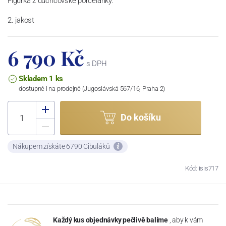
Figurka z duchcovské porcelánky.
2. jakost
6 790 Kč
s DPH
Skladem 1 ks
dostupné i na prodejně (Jugoslávská 567/16, Praha 2)
Do košíku
Nákupem získáte 6790 Cibuláků
Kód: isis717
Každý kus objednávky pečlivě balíme
, aby k vám