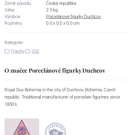
Země původu:
Česká republika
Váha:
2.5 kg
Výrobce:
Porcelánové figurky Duchcov
Rozměry:
0.0 x 0.0 x 0.0 cm
Kategorie:
Figurky
ISIS
O značce Porcelánové figurky Duchcov
Royal Dux Bohemia in the city of Duchcov, Bohemia, Czech
republic. Traditional manufacturer of porcelain figurines since
1850's