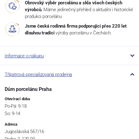
Obrovský výběr porcelánu a skla všech českých
výrobců.
Máme jedinečný přehled o aktuální i historické
produkci porcelánu
Jsme česká rodinná firma podporující přes 220 let
dlouhou tradici
výroby porcelánu v Čechách.
Informace o nákupu
Třípatrová specializovaná prodejna
Dům porcelánu Praha
Otevírací doba
Po-Pá: 9-18
So: 9-14
Adresa
Jugoslávská 567/16
Praha 2, 120 00