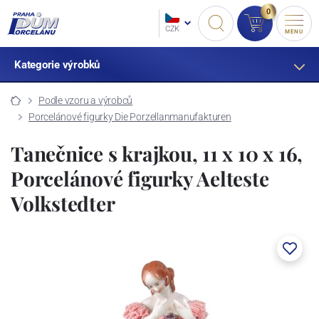
0
CZK
MENU
Kategorie výrobků
Podle vzoru a výrobců
Porcelánové figurky Die Porzellanmanufakturen
Tanečnice s krajkou, 11 x 10 x 16,
Porcelánové figurky Aelteste
Volkstedter