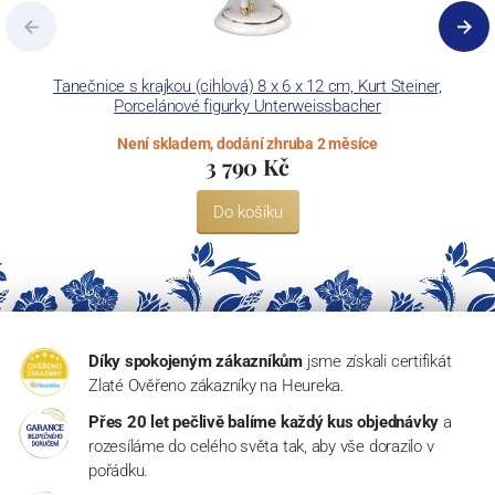
Tanečnice s krajkou (cihlová) 8 x 6 x 12 cm, Kurt Steiner,
Porcelánové figurky Unterweissbacher
Není skladem, dodání zhruba 2 měsíce
3 790 Kč
Do košíku
Díky spokojeným zákazníkům
jsme získali certifikát
Zlaté Ověřeno zákazníky na Heureka.
Přes 20 let pečlivě balíme každý kus objednávky
a
rozesíláme do celého světa tak, aby vše dorazilo v
pořádku.