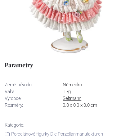
Parametry
Země původu:
Německo
Váha:
1 kg
Výrobce:
Seltmann
Rozměry:
0.0 x 0.0 x 0.0 cm
Kategorie:
Porcelánové figurky Die Porzellanmanufakturen