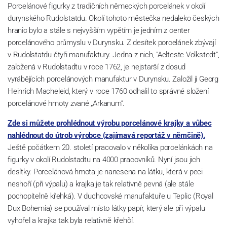
Porcelánové figurky z tradičních německých porcelánek v okolí
durynského Rudolstatdu. Okolí tohoto městečka nedaleko českých
hranic bylo a stále s nejvyšším vypětím je jedním z center
porcelánového průmyslu v Durynsku. Z desítek porcelánek zbývají
v Rudolstatdu čtyři manufaktury. Jedna z nich, "Aelteste Volkstedt",
založená v Rudolstadtu v roce 1762, je nejstarší z dosud
vyrábějících porcelánových manufaktur v Durynsku. Založil ji Georg
Heinrich Macheleid, který v roce 1760 odhalil to správné složení
porcelánové hmoty zvané „Arkanum“.
Zde si můžete prohlédnout výrobu porcelánové krajky a vůbec
nahlédnout do útrob výrobce (zajímavá reportáž v němčině).
Ještě počátkem 20. století pracovalo v několika porcelánkách na
figurky v okolí Rudolstadtu na 4000 pracovníků. Nyní jsou jich
desítky. Porcelánová hmota je nanesena na látku, která v peci
neshoří (při výpalu) a krajka je tak relativně pevná (ale stále
pochopitelně křehká). V duchcovské manufaktuře u Teplic (Royal
Dux Bohemia) se používal místo látky papír, který ale při výpalu
vyhořel a krajka tak byla relativně křehčí.