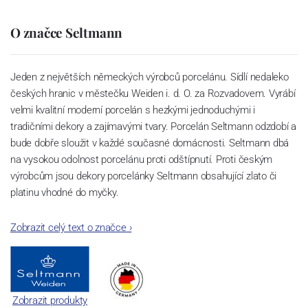
O značce Seltmann
Jeden z největších německých výrobců porcelánu. Sídlí nedaleko
českých hranic v městečku Weiden i. d. O. za Rozvadovem. Vyrábí
velmi kvalitní moderní porcelán s hezkými jednoduchými i
tradičními dekory a zajímavými tvary. Porcelán Seltmann odzdobí a
bude dobře sloužit v každé současné domácnosti. Seltmann dbá
na vysokou odolnost porcelánu proti odštípnutí. Proti českým
výrobcům jsou dekory porcelánky Seltmann obsahující zlato či
platinu vhodné do myčky.
Zobrazit celý text o značce
›
Zobrazit produkty