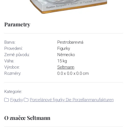
Parametry
Barva:
Pestrobarevná
Provedení:
Figurky
Země původu:
Německo
Váha:
15 kg
Výrobce:
Seltmann
Rozměry:
0.0 x 0.0 x 0.0 cm
Kategorie:
Figurky
Porcelánové figurky Die Porzellanmanufakturen
O značce Seltmann