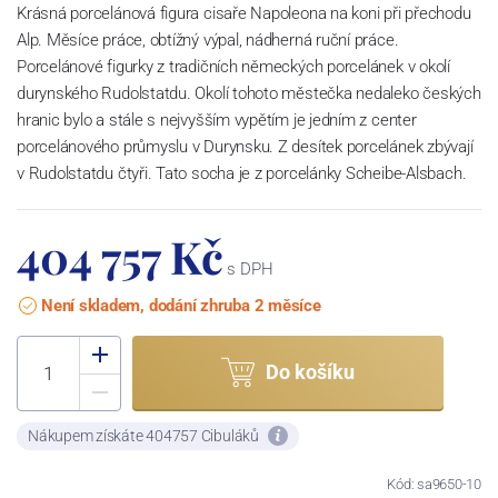
Krásná porcelánová figura cisaře Napoleona na koni při přechodu
Alp. Měsíce práce, obtížný výpal, nádherná ruční práce.
Porcelánové figurky z tradičních německých porcelánek v okolí
durynského Rudolstatdu. Okolí tohoto městečka nedaleko českých
hranic bylo a stále s nejvyšším vypětím je jedním z center
porcelánového průmyslu v Durynsku. Z desítek porcelánek zbývají
v Rudolstatdu čtyři. Tato socha je z porcelánky Scheibe-Alsbach.
404 757 Kč
s DPH
Není skladem, dodání zhruba 2 měsíce
Do košíku
Nákupem získáte 404757 Cibuláků
Kód: sa9650-10