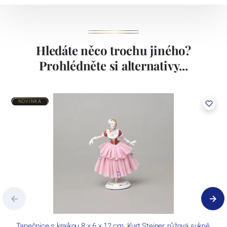
Hledáte něco trochu jiného?
Prohlédněte si alternativy...
NOVINKA
Tanečnice s krajkou 8 x 6 x 12 cm, Kurt Steiner, růžová sukně,