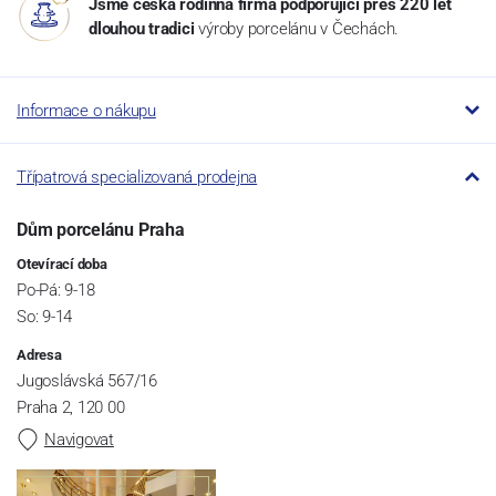
Jsme česká rodinná firma podporující přes 220 let
dlouhou tradici
výroby porcelánu v Čechách.
Informace o nákupu
Třípatrová specializovaná prodejna
Dům porcelánu Praha
Otevírací doba
Po-Pá: 9-18
So: 9-14
Adresa
Jugoslávská 567/16
Praha 2, 120 00
Navigovat