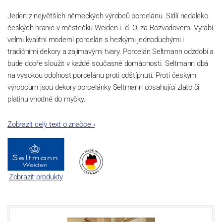
Jeden z největších německých výrobců porcelánu. Sídlí nedaleko
českých hranic v městečku Weiden i. d. O. za Rozvadovem. Vyrábí
velmi kvalitní moderní porcelán s hezkými jednoduchými i
tradičními dekory a zajímavými tvary. Porcelán Seltmann odzdobí a
bude dobře sloužit v každé současné domácnosti. Seltmann dbá
na vysokou odolnost porcelánu proti odštípnutí. Proti českým
výrobcům jsou dekory porcelánky Seltmann obsahující zlato či
platinu vhodné do myčky.
Zobrazit celý text o značce
›
Zobrazit produkty