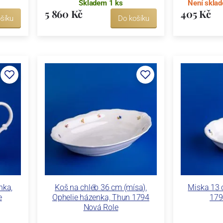
Skladem 1 ks
Není sklad
5 860 Kč
405 Kč
šíku
Do košíku
nka,
Koš na chléb 36 cm (mísa),
Miska 13 
e
Ophelie házenka, Thun 1794
179
Nová Role