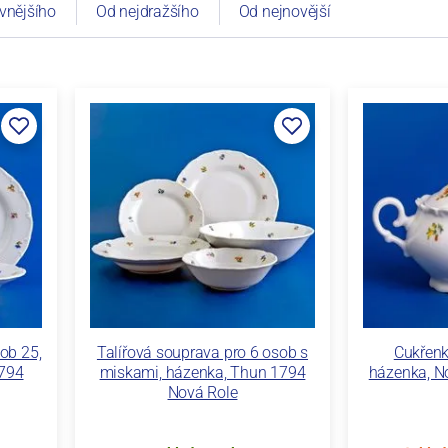
vnějšího
Od nejdražšího
Od nejnovější
ob 25,
Talířová souprava pro 6 osob s
Cukřenk
1794
miskami, házenka, Thun 1794
házenka, N
Nová Role