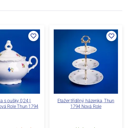
a s oušky 0,24 l,
Etažer třídílný, házenka, Thun
ová Role Thun 1794
1794 Nová Role