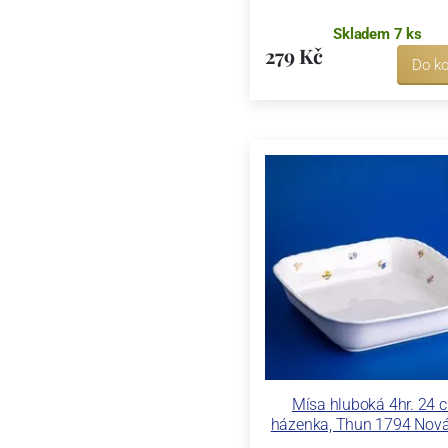
Skladem 7 ks
279 Kč
Do ko
Mísa hluboká 4hr. 24 
házenka, Thun 1794 Nová