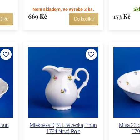
Není skladem, ve výrobě 2 ks.
Sk
669 Kč
173 Kč
šíku
Do košíku
Thun
Mlékovka 0,24 l, házenka, Thun
Mísa 23 
1794 Nová Role
179