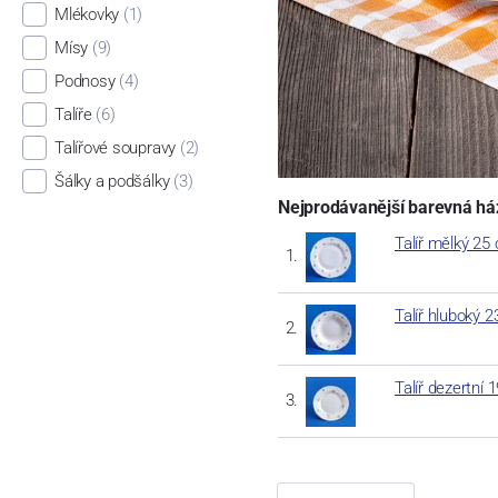
Mlékovky
(1)
Mísy
(9)
Podnosy
(4)
Talíře
(6)
Talířové soupravy
(2)
Šálky a podšálky
(3)
Nejprodávanější barevná h
Talíř mělký 25
Talíř hluboký 
Talíř dezertní