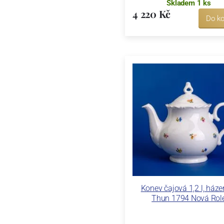
Skladem 1 ks
4 220 Kč
Do ko
Konev čajová 1,2 l, háze
Thun 1794 Nová Rol