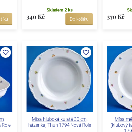
Skladem 2 ks
Sk
340 Kč
370 Kč
šíku
Do košíku
cm,
Mísa hluboká kulatá 30 cm,
Mísa mě
 Role
házenka, Thun 1794 Nová Role
(klubový t
179