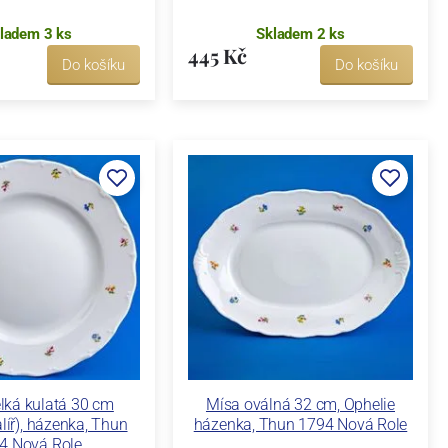
ladem 3 ks
Skladem 2 ks
445 Kč
Do košíku
Do košíku
lká kulatá 30 cm
Mísa oválná 32 cm, Ophelie
alíř), házenka, Thun
házenka, Thun 1794 Nová Role
4 Nová Role