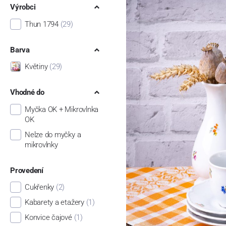
Výrobci
Thun 1794
(29)
Barva
Květiny
(29)
Vhodné do
Myčka OK + Mikrovlnka
OK
Nelze do myčky a
mikrovlnky
Provedení
Cukřenky
(2)
Kabarety a etažery
(1)
Konvice čajové
(1)