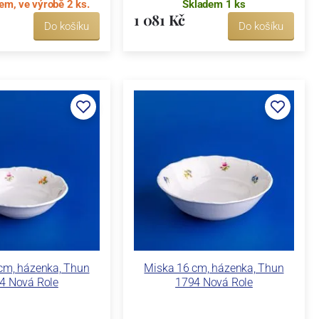
em, ve výrobě 2 ks.
Skladem 1 ks
1 081 Kč
Do košíku
Do košíku
cm, házenka, Thun
Miska 16 cm, házenka, Thun
4 Nová Role
1794 Nová Role