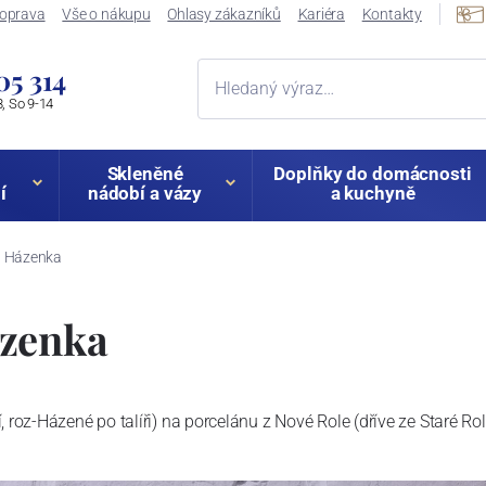
oprava
Vše o nákupu
Ohlasy zákazníků
Kariéra
Kontakty
05 314
, So 9-14
Skleněné
Doplňky do domácnosti
í
nádobí a vázy
a kuchyně
á Házenka
ázenka
, roz-Házené po talíři) na porcelánu z Nové Role (dříve ze Staré Rol