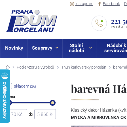
Instagram
Facebook
D
221 5
Po-Pá 9-18
Stolní
Nádobí k
Novinky
Soupravy
nádobí
servírován
Podle vzoru a výrobců
Thun karlovarský porcelán
barevn
barevná H
skladem
(26)
Cena
Klasický dekor Házenka (kvítí
do
MYČKA A MIKROVLNKA OK