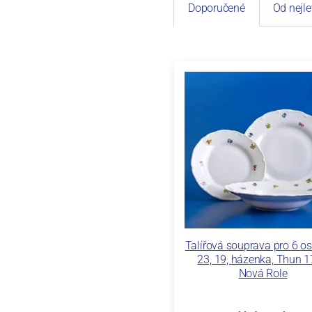
Doporučené
Od nejle
Talířová souprava pro 6 os
23, 19, házenka, Thun 
Nová Role