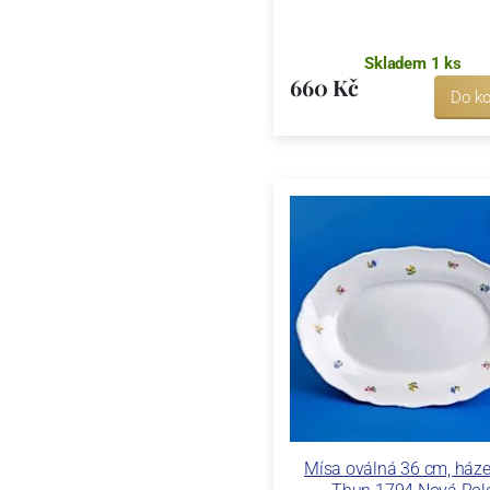
Skladem 1 ks
660 Kč
Do ko
Mísa oválná 36 cm, háze