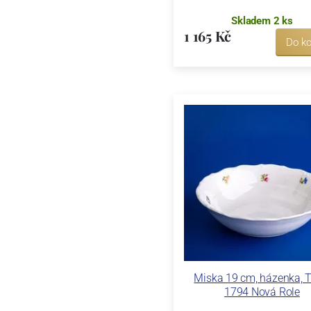
Skladem 2 ks
1 165 Kč
Do ko
Miska 19 cm, házenka, 
1794 Nová Role