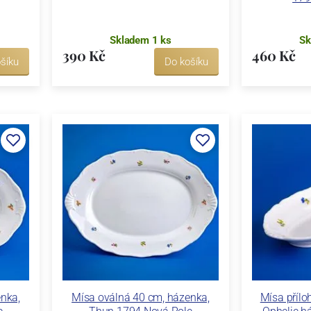
Skladem 1 ks
Sk
390 Kč
460 Kč
šíku
Do košíku
nka,
Mísa oválná 40 cm, házenka,
Mísa přílo