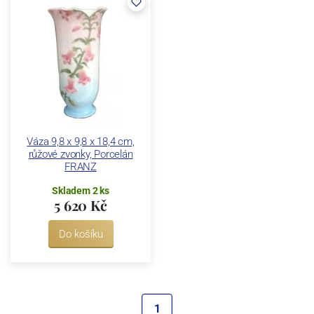
Váza 9,8 x 9,8 x 18,4 cm,
růžové zvonky, Porcelán
FRANZ
Skladem 2 ks
5 620 Kč
Do košíku
1