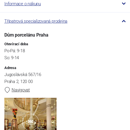
Informace o nákupu
Třípatrová specializovaná prodejna
Dům porcelánu Praha
Otevírací doba
Po-Pá: 9-18
So: 9-14
Adresa
Jugoslávská 567/16
Praha 2, 120 00
Navigovat