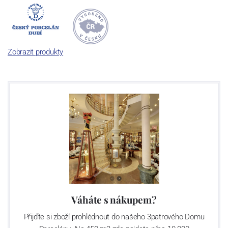
počet jeho dílů v cibulovém provedení je 850 tvarů. Tyto výrobky
jsou garantovány Asociací sklářského a keramického průmyslu
České republiky jako „
Český výrobek
“.
Zobrazit produkty
Výroba cibuláku na videu
Váháte s nákupem?
Přijďte si zboží prohlédnout do našeho 3patrového Domu