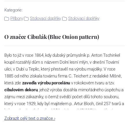
Kategorie:
Příbory
Stolovací doplňky
Stolovací doplňky
O značce Cibulák (Blue Onion pattern)
Bylo to již v roce 1864, kdy dubský průmyslník p. Anton Tschinkel
koupil rozsáhlý dům s názvem Dolní lesní mlýn, v dnešní Tovární
ulici, v Dubí u Teplic, který přestavěl na výrobu majoliky. V roce
1885 od něho získala továrnu firma C. Teichert z nedaleké Míšně,
která zde
zavedla výrobu porcelánu
v rokokovém tvaru a tzv.
cibulovém dekoru
, jehož výroba dosáhla mimořádného úspěchu a
zájmu mezi zákazníky, o čemž svědčí počet dílů tohoto souboru,
který v roce 1929, kdy byl majitelem p. Artur Bloch, činil 257 tvarů a
byl označován až do roku 1956 nápisem MEISSEN v oválovém
rámečku.
Zobrazit celý text o značce
›
Dnes, kdy čtete tento úvod, nese firma název
Český porcelán
a