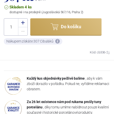
Skladem 4 ks
dostupné i na prodejně (Jugoslávská 567/16, Praha 2)
Do košíku
Nákupem získáte 307 Cibuláků
Kód: cb336-2.j.
Každý kus objednávky pečlivě balíme
, aby k vám
zboží dorazilo v pořádku. Pokud ne, vyřídíme reklamaci
obratem.
Za 26 let existence nám pod rukama prošly tuny
porcelánu
, díky tomu umíme nabídnout pouze kvalitní
současné i historické porcelánové produkty.