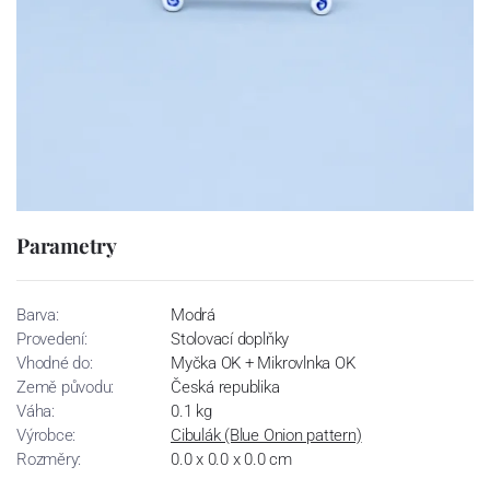
Parametry
Barva:
Modrá
Provedení:
Stolovací doplňky
Vhodné do:
Myčka OK + Mikrovlnka OK
Země původu:
Česká republika
Váha:
0.1 kg
Výrobce:
Cibulák (Blue Onion pattern)
Rozměry:
0.0 x 0.0 x 0.0 cm