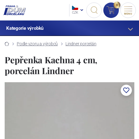
0
CZK
MENU
Kategorie výrobků
Podle vzoru a výrobců
Lindner porcelán
Pepřenka Kachna 4 cm,
porcelán Lindner