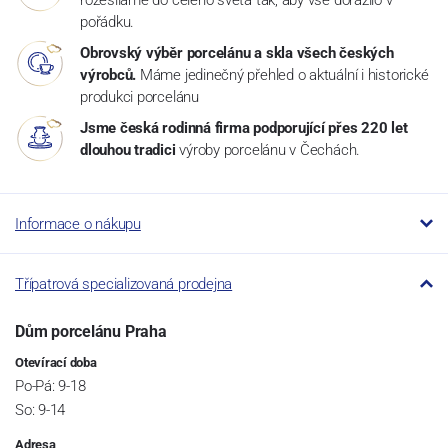
rozesíláme do celého světa tak, aby vše dorazilo v
pořádku.
Obrovský výběr porcelánu a skla všech českých
výrobců.
Máme jedinečný přehled o aktuální i historické
produkci porcelánu
Jsme česká rodinná firma podporující přes 220 let
dlouhou tradici
výroby porcelánu v Čechách.
Informace o nákupu
Třípatrová specializovaná prodejna
Dům porcelánu Praha
Otevírací doba
Po-Pá: 9-18
So: 9-14
Adresa