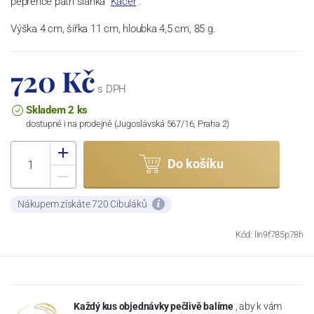
pepřence patří slánka "
Kačer
".
Výška 4 cm, šířka 11 cm, hloubka 4,5 cm, 85 g.
720 Kč
s DPH
Skladem 2 ks
dostupné i na prodejně (Jugoslávská 567/16, Praha 2)
Do košíku
Nákupem získáte 720 Cibuláků
Kód: lin9f785p78h
Každý kus objednávky pečlivě balíme
, aby k vám