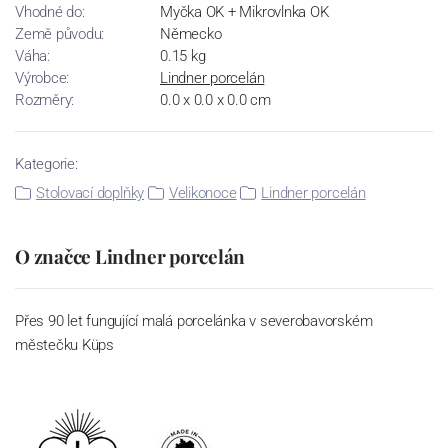
Vhodné do:
Myčka OK + Mikrovlnka OK
Země původu:
Německo
Váha:
0.15 kg
Výrobce:
Lindner porcelán
Rozměry:
0.0 x 0.0 x 0.0 cm
Kategorie:
Stolovací doplňky
Velikonoce
Lindner porcelán
O značce Lindner porcelán
Přes 90 let fungující malá porcelánka v severobavorském
městečku Küps