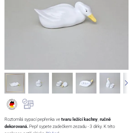
Roztomilá sypací pepřenka ve
tvaru ležící kachny
,
ručně
dekorovaná.
Pepř sypete zadečkem zezadu - 3 dírky. K této