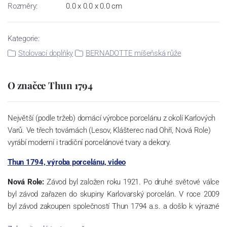
Rozměry:
0.0 x 0.0 x 0.0 cm
Kategorie:
Stolovací doplňky
BERNADOTTE míšeňská růže
O značce Thun 1794
Největší (podle tržeb) domácí výrobce porcelánu z okolí Karlových
Varů. Ve třech továrnách (Lesov, Klášterec nad Ohří, Nová Role)
vyrábí moderní i tradiční porcelánové tvary a dekory.
Thun 1794, výroba porcelánu, video
Nová Role:
Závod byl založen roku 1921. Po druhé světové válce
byl závod zařazen do skupiny Karlovarský porcelán. V roce 2009
byl závod zakoupen společností Thun 1794 a.s. a došlo k výrazné
změně výrobní náplně. Nová Role se zároveň stala sídlem celé