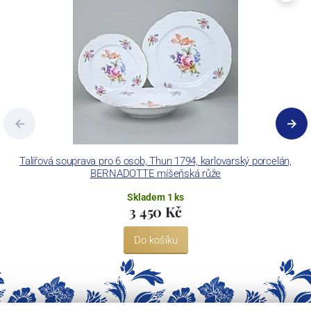
Concordia Lesov používá ochrannou známku LC a Thun Hotel &
Restaurant.
Talířová souprava pro 6 osob, Thun 1794, karlovarský porcelán,
BERNADOTTE míšeňská růže
Skladem 1 ks
3 450 Kč
Do košíku