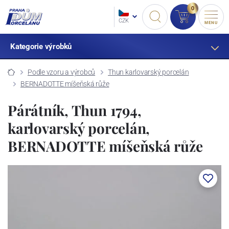
0
CZK
MENU
Kategorie výrobků
Podle vzoru a výrobců
Thun karlovarský porcelán
BERNADOTTE míšeňská růže
Párátník, Thun 1794,
karlovarský porcelán,
BERNADOTTE míšeňská růže