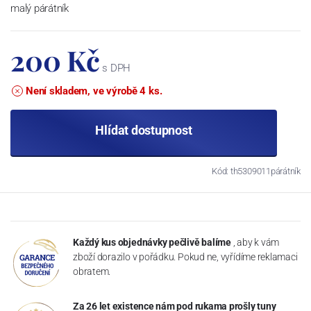
malý párátník
200 Kč
s DPH
Není skladem, ve výrobě 4 ks.
Hlídat dostupnost
Kód: th5309011párátník
Každý kus objednávky pečlivě balíme
, aby k vám
zboží dorazilo v pořádku. Pokud ne, vyřídíme reklamaci
obratem.
Za 26 let existence nám pod rukama prošly tuny