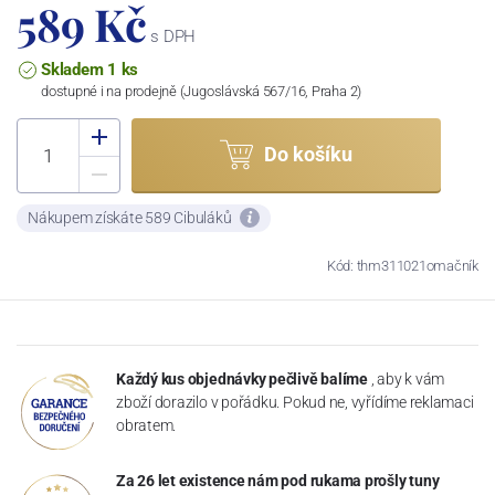
589 Kč
s DPH
Skladem 1 ks
dostupné i na prodejně (Jugoslávská 567/16, Praha 2)
Do košíku
Nákupem získáte 589 Cibuláků
Kód: thm311021omačník
Každý kus objednávky pečlivě balíme
, aby k vám
zboží dorazilo v pořádku. Pokud ne, vyřídíme reklamaci
obratem.
Za 26 let existence nám pod rukama prošly tuny