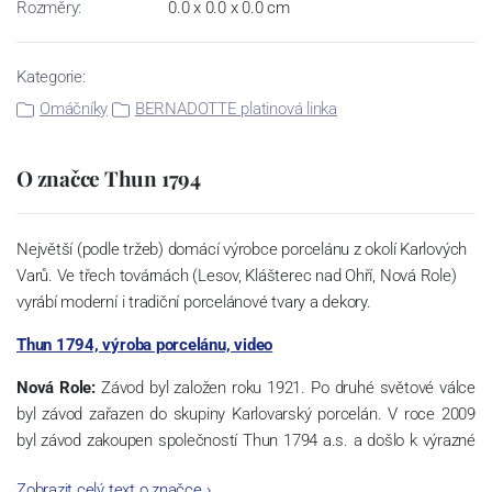
Rozměry:
0.0 x 0.0 x 0.0 cm
Kategorie:
Omáčníky
BERNADOTTE platinová linka
O značce Thun 1794
Největší (podle tržeb) domácí výrobce porcelánu z okolí Karlových
Varů. Ve třech továrnách (Lesov, Klášterec nad Ohří, Nová Role)
vyrábí moderní i tradiční porcelánové tvary a dekory.
Thun 1794, výroba porcelánu, video
Nová Role:
Závod byl založen roku 1921. Po druhé světové válce
byl závod zařazen do skupiny Karlovarský porcelán. V roce 2009
byl závod zakoupen společností Thun 1794 a.s. a došlo k výrazné
změně výrobní náplně. Nová Role se zároveň stala sídlem celé
Zobrazit celý text o značce
›