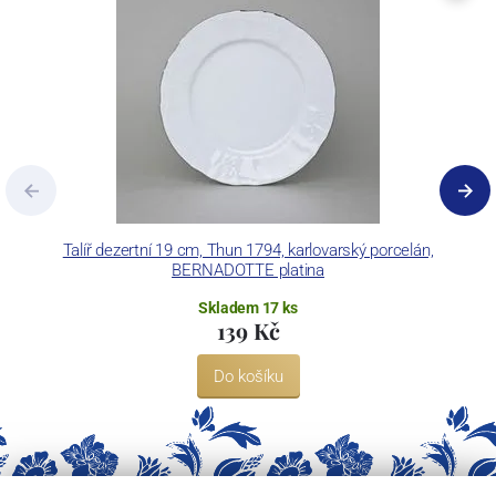
Concordia Lesov používá ochrannou známku LC a Thun Hotel &
Restaurant.
Talíř dezertní 19 cm, Thun 1794, karlovarský porcelán,
BERNADOTTE platina
Skladem 17 ks
139 Kč
Do košíku