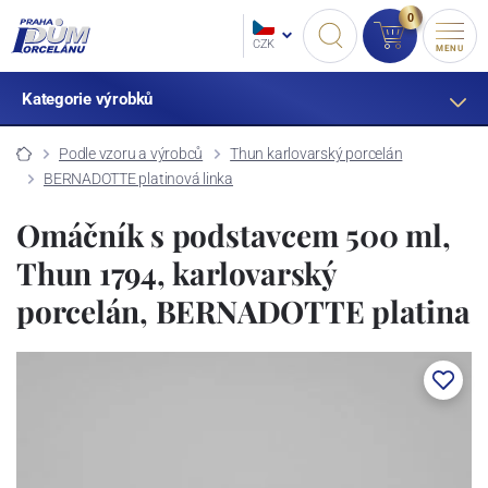
0
CZK
MENU
Kategorie výrobků
Podle vzoru a výrobců
Thun karlovarský porcelán
BERNADOTTE platinová linka
Omáčník s podstavcem 500 ml,
Thun 1794, karlovarský
porcelán, BERNADOTTE platina