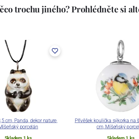
ěco trochu jiného? Prohlédněte si alte
3,5 cm, Panda, dekor nature,
Přívěšek koulička sýkorka na š
Míšeňský porcelán
cm, Míšeňský porce
Skladem 1 ks
Skladem 1 ks