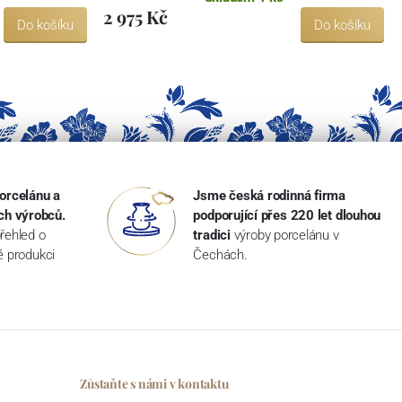
2 975 Kč
Do košíku
Do košíku
orcelánu a
Jsme česká rodinná firma
ch výrobců.
podporující přes 220 let dlouhou
řehled o
tradici
výroby porcelánu v
ké produkci
Čechách.
Zůstaňte s námi v kontaktu