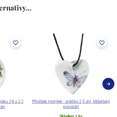
rnativy...
ípku 2,8 x 2,2
Přívěšek motýlek - srdíčko 2,5 cm, Míšeňský
lán
porcelán
Skladem 1 ks