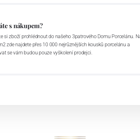
áte s nákupem?
ďte si zboží prohlédnout do našeho 3patrového Domu Porcelánu. N
m2 zde najdete přes 10 000 nejrůznějších kousků porcelánu a
vat se vám budou pouze vyškolení prodejci.