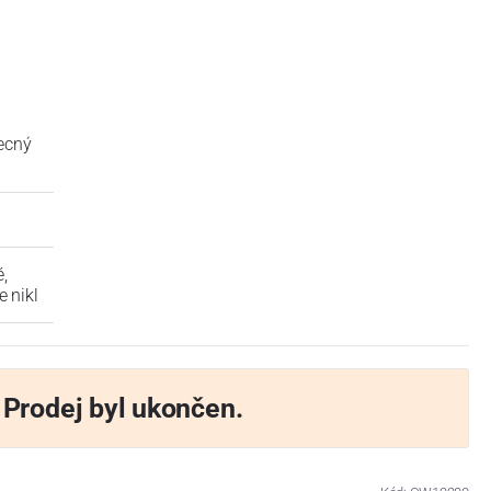
becný
,
 nikl
Prodej byl ukončen.