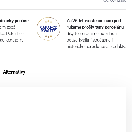
Kód: OW12280
dnávky pečlivě
Za 26 let existence nám pod
vám zboží
rukama prošly tuny porcelánu
,
dku. Pokud ne,
díky tomu umíme nabídnout
aci obratem.
pouze kvalitní současné i
historické porcelánové produkty.
Alternativy