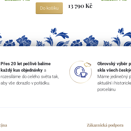
13 790 Kč
Do košíku
Přes 20 let pečlivě balíme
Obrovský výběr p
každý kus objednávky
a
skla všech český
rozesíláme do celého světa tak,
Máme jedinečný p
aby vše dorazilo v pořádku.
aktuální i historic
porcelánu
ejna
Zákaznická podpora