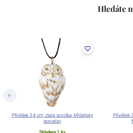
Hledáte n
Přívěšek 3,4 cm, zlatá sovička, Míšeňský
Přívěšek 
porcelán
Skladem 1 ks