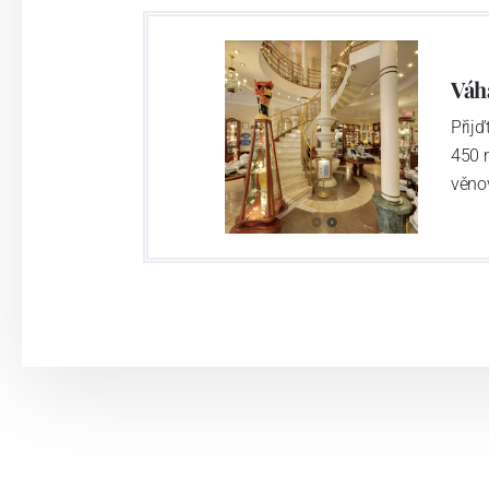
Váh
Přij
450 
věno