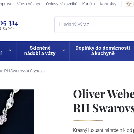
oprava
Vše o nákupu
Ohlasy zákazníků
Kariéra
Kontakty
05 314
, So 9-14
Skleněné
Doplňky do domácnosti
í
nádobí a vázy
a kuchyně
tte RH Swarovski Crystals
Oliver Webe
RH Swarovs
Krásný luxusní náhrdelník od