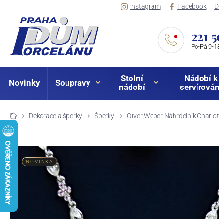
Instagram
Facebook
D
221 5
Po-Pá 9-18
Stolní
Nádobí k
Novinky
Soupravy
nádobí
servírován
Dekorace a šperky
Šperky
Oliver Weber Náhrdelník Charlo
NOVINKA