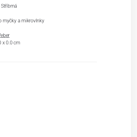
 Stříbrná
o myčky a mikrovlnky
Weber
0 x 0.0 cm