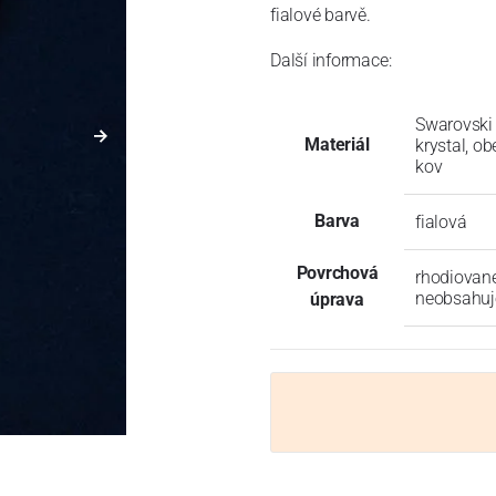
fialové barvě.
Další informace:
Swarovski
Materiál
krystal, o
kov
Barva
fialová
Povrchová
rhodiované
neobsahuje
úprava