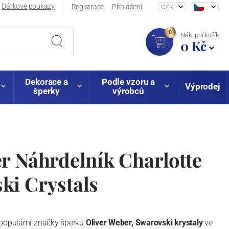
Dárkové poukazy
Registrace
Přihlášení
CZK
0
Nákupní košík
0 Kč
Dekorace a
Podle vzoru a
Výprodej
šperky
výrobců
r Náhrdelník Charlotte
ki Crystals
 populární značky šperků
Oliver Weber, Swarovski krystaly
ve