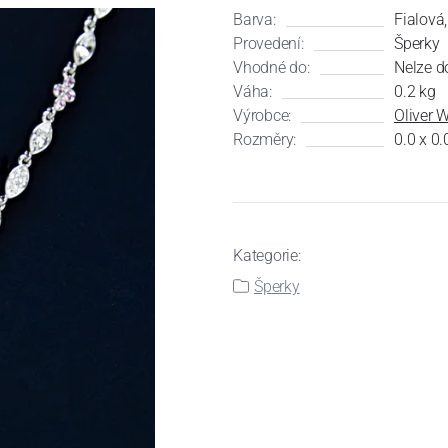
Barva:
Fialová,
Provedení:
Šperky
Vhodné do:
Nelze d
Váha:
0.2 kg
Výrobce:
Oliver 
Rozměry:
0.0 x 0.
Kategorie:
Šperky