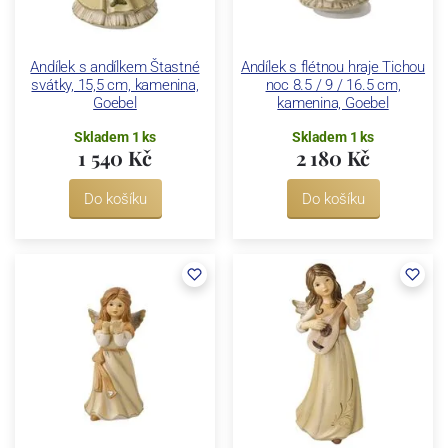
Andílek s andílkem Štastné
Andílek s flétnou hraje Tichou
svátky, 15,5 cm, kamenina,
noc 8.5 / 9 / 16.5 cm,
Goebel
kamenina, Goebel
Skladem 1 ks
Skladem 1 ks
1 540 Kč
2 180 Kč
Do košíku
Do košíku