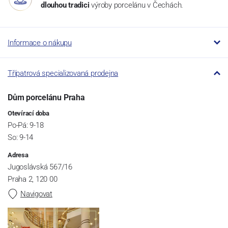
dlouhou tradici
výroby porcelánu v Čechách.
Informace o nákupu
Třípatrová specializovaná prodejna
Dům porcelánu Praha
Otevírací doba
Po-Pá: 9-18
So: 9-14
Adresa
Jugoslávská 567/16
Praha 2, 120 00
Navigovat