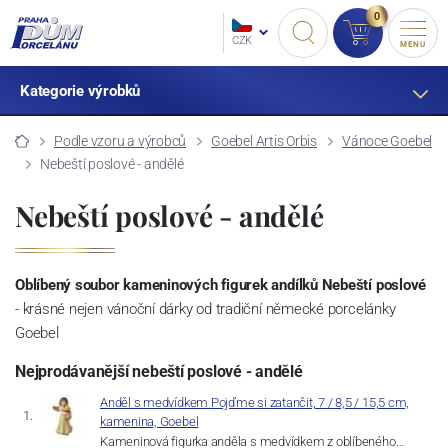
0
CZK
MENU
Kategorie výrobků
Podle vzoru a výrobců
Goebel Artis Orbis
Vánoce Goebel
Nebeští poslové - andělé
Nebeští poslové - andělé
Oblíbený soubor kameninových figurek andílků Nebeští poslové
- krásné nejen vánoční dárky od tradiční německé porcelánky
Goebel
Nejprodávanější nebeští poslové - andělé
Anděl s medvídkem Pojďme si zatančit, 7 / 8,5 / 15,5 cm,
kamenina, Goebel
Kameninová figurka anděla s medvídkem z oblíbeného…