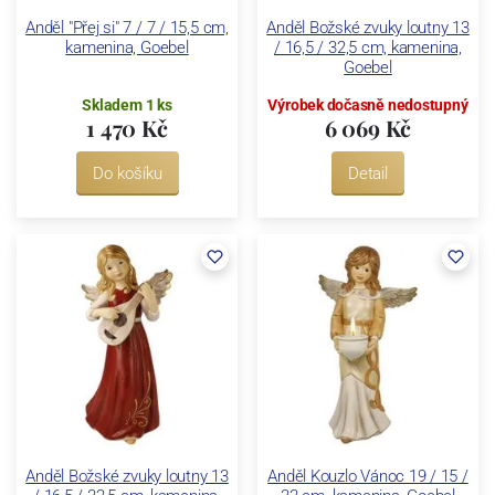
Anděl "Přej si" 7 / 7 / 15,5 cm,
Anděl Božské zvuky loutny 13
kamenina, Goebel
/ 16,5 / 32,5 cm, kamenina,
Goebel
Skladem 1 ks
Výrobek dočasně nedostupný
1 470 Kč
6 069 Kč
Do košíku
Detail
Anděl Božské zvuky loutny 13
Anděl Kouzlo Vánoc 19 / 15 /