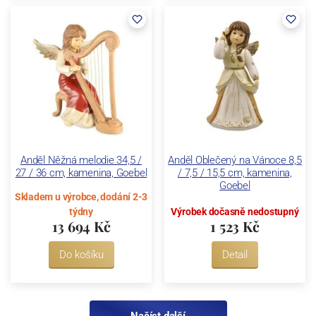
Anděl Něžná melodie 34,5 /
Anděl Oblečený na Vánoce 8,5
27 / 36 cm, kamenina, Goebel
/ 7,5 / 15,5 cm, kamenina,
Goebel
Skladem u výrobce, dodání 2-3
týdny
Výrobek dočasně nedostupný
13 694 Kč
1 523 Kč
Do košíku
Detail