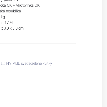
čka OK + Mikrovlnka OK
ská republika
 kg
un 1794
 x 0.0 x 0.0 cm
é
NATÁLIE světle zelené kvítky