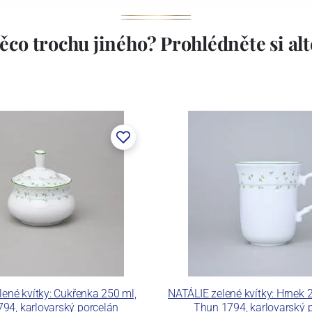
ěco trochu jiného? Prohlédněte si alte
stem Máderem. Po druhé světové válce se továrna stala
lán. V roce 2009 byla zakoupena společností Thun 1794
ických zařízení. Závod je vybaven zařízením na výrobu
 pecemi a vtavnou dekorační pecí. Závod je schopen
 dekoračních technik.
ku LC a Thun Hotel & Restaurant.
ené kvítky: Cukřenka 250 ml,
NATÁLIE zelené kvítky: Hrnek 2
94, karlovarský porcelán
Thun 1794, karlovarský 