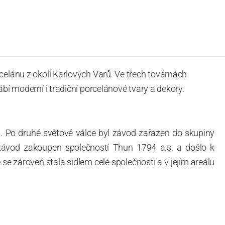
celánu z okolí Karlových Varů. Ve třech továrnách
ábí moderní i tradiční porcelánové tvary a dekory.
. Po druhé světové válce byl závod zařazen do skupiny
 závod zakoupen společností Thun 1794 a.s. a došlo k
e zároveň stala sídlem celé společnosti a v jejím areálu
ítotisku. Thun 1794 a.s. zakoupila i práva k ochranným
íce jak 220-letou tradici výroby porcelánu. Kapacita
, závod je vybaven moderními technologickými zařízeními
vací komplex, rychlovýpalná pec, komorová pec, vtavná