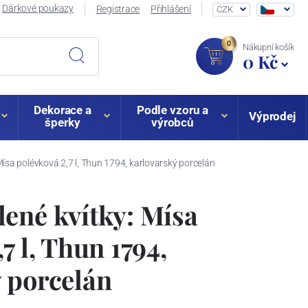
Dárkové poukazy
Registrace
Přihlášení
CZK
0
Nákupní košík
0 Kč
Dekorace a
Podle vzoru a
Výprodej
šperky
výrobců
Mísa polévková 2,7 l, Thun 1794, karlovarský porcelán
ené kvítky: Mísa
7 l, Thun 1794,
 porcelán