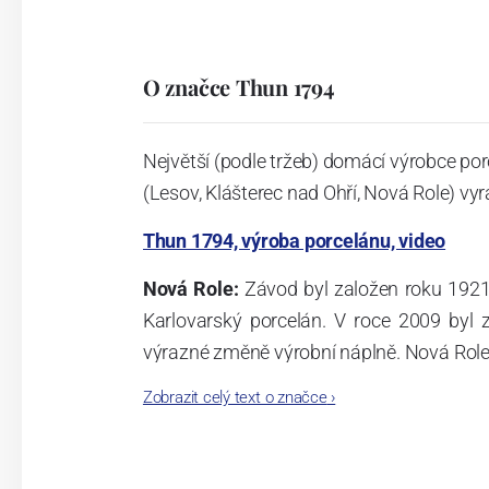
O značce Thun 1794
Největší (podle tržeb) domácí výrobce por
(Lesov, Klášterec nad Ohří, Nová Role) vyr
Thun 1794, výroba porcelánu, video
Nová Role:
Závod byl založen roku 1921
Karlovarský porcelán. V roce 2009 byl
výrazné změně výrobní náplně. Nová Role s
jsou umístěny i provoz servis a výroba s
Zobrazit celý text o značce
›
známkám a ve své výrobě navazuje na v
tohoto závodu je 3.500 - 4.000 tun ročně
- isostatické lisy, tlakové lití, glazo