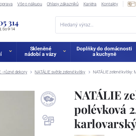
oprava
Vše o nákupu
Ohlasy zákazníků
Kariéra
Kontakty
05 314
, So 9-14
Skleněné
Doplňky do domácnosti
í
nádobí a vázy
a kuchyně
 - různé dekory
NATÁLIE světle zelené kvítky
NATÁLIE zelené kvítky: 
NATÁLIE zel
polévková 2,
karlovarský