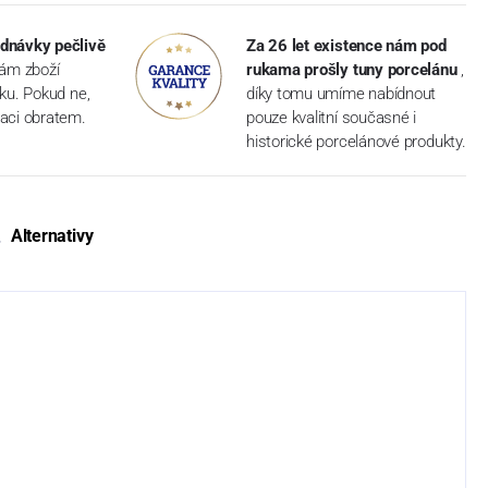
dnávky pečlivě
Za 26 let existence nám pod
vám zboží
rukama prošly tuny porcelánu
,
dku. Pokud ne,
díky tomu umíme nabídnout
aci obratem.
pouze kvalitní současné i
historické porcelánové produkty.
Alternativy