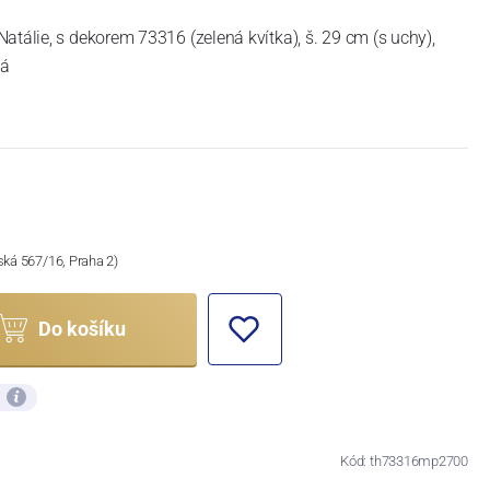
atálie, s dekorem 73316 (zelená kvítka), š. 29 cm (s uchy),
tá
ská 567/16, Praha 2)
Do košíku
ů
Kód: th73316mp2700