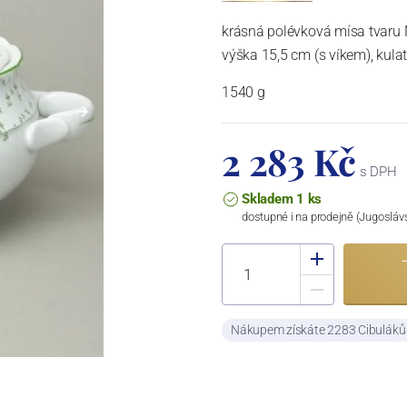
krásná polévková mísa tvaru N
výška 15,5 cm (s víkem), kula
1540 g
2 283 Kč
s DPH
Skladem 1 ks
dostupné i na prodejně (Jugosláv
Nákupem získáte 2283 Cibulák