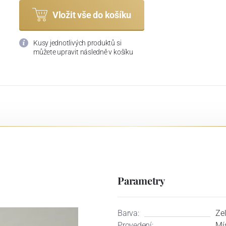
Vložit vše do košíku
Kusy jednotlivých produktů si
můžete upravit následně v košíku
Parametry
Barva:
Ze
Provedení:
Mí