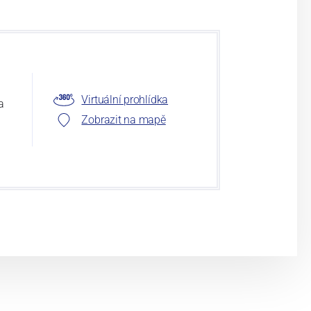
Virtuální prohlídka
a
Zobrazit na mapě