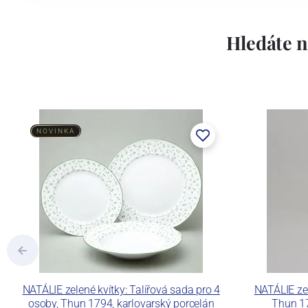
Lesov:
Hledáte n
Concordia Lesov byla založena 1888 Ern
součástí společnosti Karlovarský porce
a.s. včetně ochranné známky a technolog
tlakového lití, moderními komorovými
NOVINKA
dekorovat své výrobky pomocí klasických
Concordia Lesov používá ochrannou znám
NATÁLIE zelené kvítky: Talířová sada pro 4
NATÁLIE zel
osoby, Thun 1794, karlovarský porcelán
Thun 17