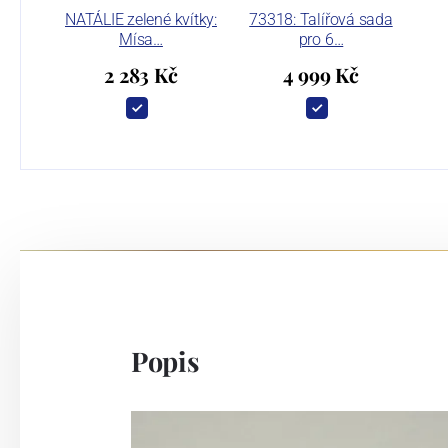
NATÁLIE zelené kvítky:
73318: Talířová sada
Mísa…
pro 6…
2 283 Kč
4 999 Kč
Popis