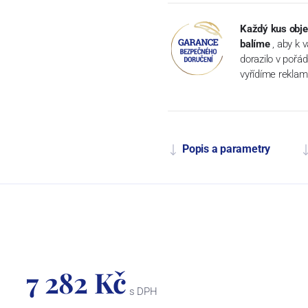
Každý kus obje
balíme
, aby k 
dorazilo v pořá
vyřídíme reklam
Popis a parametry
7 282 Kč
s DPH