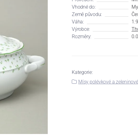
Vhodné do:
My
Země původu:
Če
Váha:
1.9
Výrobce:
Th
Rozměry:
0.0
Kategorie:
Mísy polévkové a zeleninov