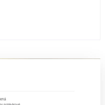
lená
sy polévkové