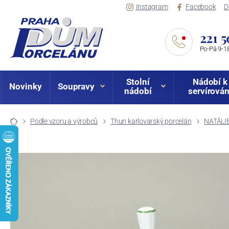
Instagram
Facebook
D
221 5
Po-Pá 9-18
Stolní
Nádobí k
Novinky
Soupravy
nádobí
servírován
Podle vzoru a výrobců
Thun karlovarský porcelán
NATÁLIE