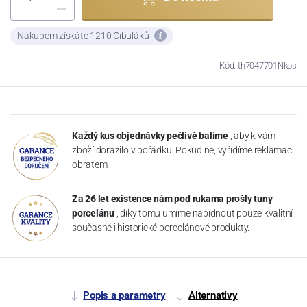
Nákupem získáte 1210 Cibuláků
Kód: th7047701Nkos
Každý kus objednávky pečlivě balíme
, aby k vám
zboží dorazilo v pořádku. Pokud ne, vyřídíme reklamaci
obratem.
Za 26 let existence nám pod rukama prošly tuny
porcelánu
, díky tomu umíme nabídnout pouze kvalitní
současné i historické porcelánové produkty.
Popis a parametry
Alternativy