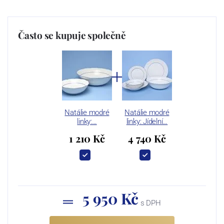
Často se kupuje společně
Natálie modré
Natálie modré
linky:…
linky: Jídelní…
1 210 Kč
4 740 Kč
5 950 Kč
s DPH