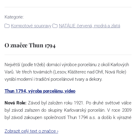
Kategorie:
Kompotové soupravy
NATÁLIE červená, modrá a zlatá
O značce Thun 1794
Největší (podle tržeb) domácí výrobce porcelánu z okolí Karlových
Varů. Ve třech továrnách (Lesov, Klášterec nad Ohří, Nová Role)
vyrábí moderní i tradiční porcelánové tvary a dekory.
Thun 1794, výroba porcelánu, video
Nová Role:
Závod byl založen roku 1921. Po druhé světové válce
byl závod zařazen do skupiny Karlovarský porcelán. V roce 2009
byl závod zakoupen společností Thun 1794 a.s. a došlo k výrazné
změně výrobní náplně. Nová Role se zároveň stala sídlem celé
Zobrazit celý text o značce
›
společnosti a v jejím areálu jsou umístěny i provoz servis a výroba