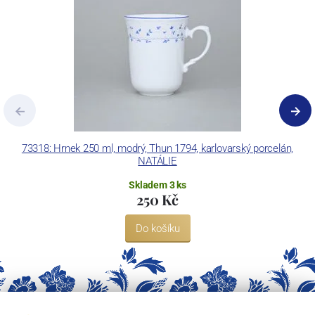
Concordia Lesov používá ochrannou známku LC a Thun Hotel &
Restaurant.
73318: Hrnek 250 ml, modrý, Thun 1794, karlovarský porcelán,
NATÁLIE
Skladem 3 ks
250 Kč
Do košíku