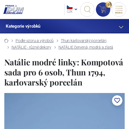
0
CZK
MENU
Kategorie výrobků
Podle vzoru a výrobců
Thun karlovarský porcelán
NATÁLIE - různé dekory
NATÁLIE červená, modrá a zlatá
Natálie modré linky: Kompotová
sada pro 6 osob, Thun 1794,
karlovarský porcelán