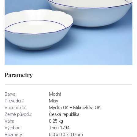
Parametry
Barva:
Modrá
Provedení:
Mísy
Vhodné do:
Myčka OK + Mikrovlnka OK
Země původu:
Česká republika
Váha:
0.25 kg
Výrobce:
Thun 1794
Rozměry:
0.0 x 0.0 x 0.0 cm