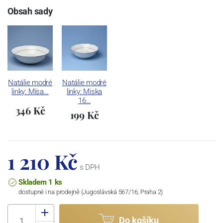
Obsah sady
Natálie modré
Natálie modré
linky: Mísa…
linky: Miska
16…
346 Kč
199 Kč
1 210 Kč
s DPH
Skladem 1 ks
dostupné i na prodejně (Jugoslávská 567/16, Praha 2)
Do košíku