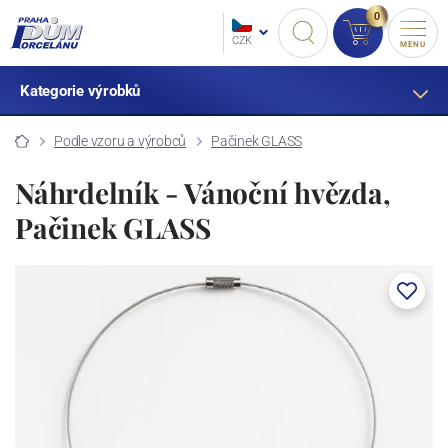
0
CZK
MENU
Kategorie výrobků
Podle vzoru a výrobců
Pačinek GLASS
Náhrdelník - Vánoční hvězda,
Pačinek GLASS