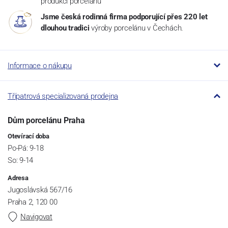
produkci porcelánu
Jsme česká rodinná firma podporující přes 220 let
dlouhou tradici
výroby porcelánu v Čechách.
Informace o nákupu
Třípatrová specializovaná prodejna
Dům porcelánu Praha
Otevírací doba
Po-Pá: 9-18
So: 9-14
Adresa
Jugoslávská 567/16
Praha 2, 120 00
Navigovat