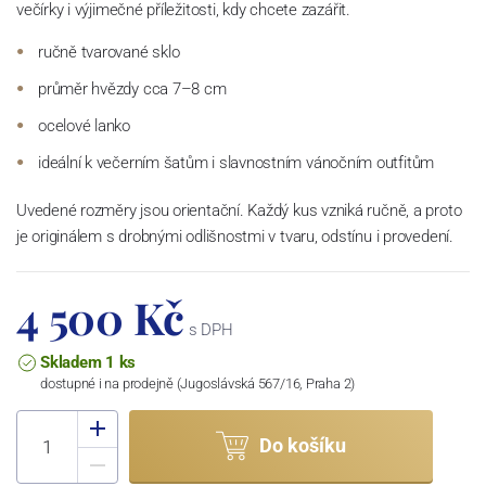
večírky i výjimečné příležitosti, kdy chcete zazářit.
ručně tvarované sklo
průměr hvězdy cca 7–8 cm
ocelové lanko
ideální k večerním šatům i slavnostním vánočním outfitům
Uvedené rozměry jsou orientační. Každý kus vzniká ručně, a proto
je originálem s drobnými odlišnostmi v tvaru, odstínu i provedení.
4 500 Kč
s DPH
Skladem 1 ks
dostupné i na prodejně (Jugoslávská 567/16, Praha 2)
Do košíku