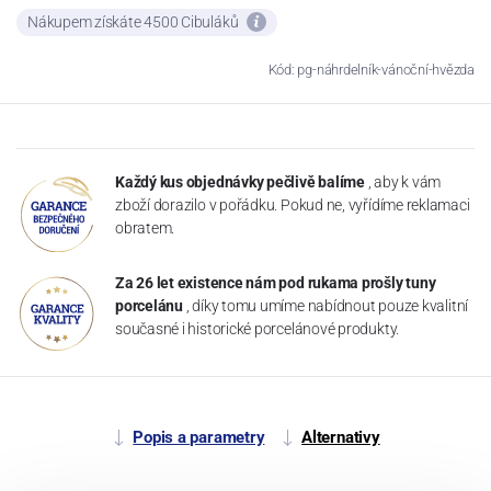
Nákupem získáte 4500 Cibuláků
Kód: pg-náhrdelník-vánoční-hvězda
Každý kus objednávky pečlivě balíme
, aby k vám
zboží dorazilo v pořádku. Pokud ne, vyřídíme reklamaci
obratem.
Za 26 let existence nám pod rukama prošly tuny
porcelánu
, díky tomu umíme nabídnout pouze kvalitní
současné i historické porcelánové produkty.
Popis a parametry
Alternativy