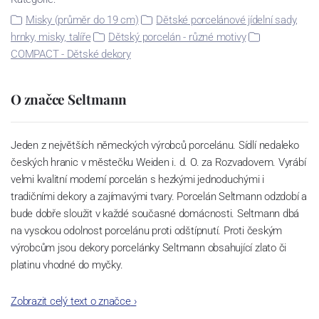
Misky (průměr do 19 cm)
Dětské porcelánové jídelní sady,
hrnky, misky, talíře
Dětský porcelán - různé motivy
COMPACT - Dětské dekory
O značce Seltmann
Jeden z největších německých výrobců porcelánu. Sídlí nedaleko
českých hranic v městečku Weiden i. d. O. za Rozvadovem. Vyrábí
velmi kvalitní moderní porcelán s hezkými jednoduchými i
tradičními dekory a zajímavými tvary. Porcelán Seltmann odzdobí a
bude dobře sloužit v každé současné domácnosti. Seltmann dbá
na vysokou odolnost porcelánu proti odštípnutí. Proti českým
výrobcům jsou dekory porcelánky Seltmann obsahující zlato či
platinu vhodné do myčky.
Zobrazit celý text o značce
›