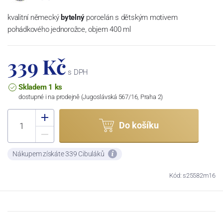
kvalitní německý
bytelný
porcelán s dětským motivem
pohádkového jednorožce, objem 400 ml
339 Kč
s DPH
Skladem 1 ks
dostupné i na prodejně (Jugoslávská 567/16, Praha 2)
Do košíku
Nákupem získáte 339 Cibuláků
Kód: s25582m16