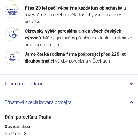
Přes 20 let pečlivě balíme každý kus objednávky
a
rozesíláme do celého světa tak, aby vše dorazilo v
pořádku.
Obrovský výběr porcelánu a skla všech českých
výrobců.
Máme jedinečný přehled o aktuální i historické
produkci porcelánu
Jsme česká rodinná firma podporující přes 220 let
dlouhou tradici
výroby porcelánu v Čechách.
Informace o nákupu
Třípatrová specializovaná prodejna
Dům porcelánu Praha
Otevírací doba
Po-Pá: 9-18