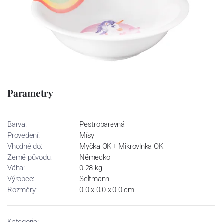
Parametry
Barva:
Pestrobarevná
Provedení:
Mísy
Vhodné do:
Myčka OK + Mikrovlnka OK
Země původu:
Německo
Váha:
0.28 kg
Výrobce:
Seltmann
Rozměry:
0.0 x 0.0 x 0.0 cm
Kategorie: