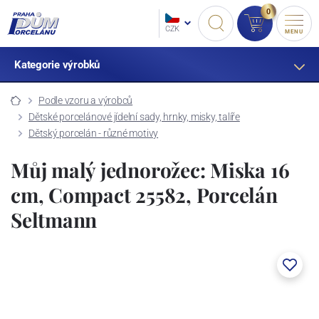
0
CZK
MENU
Kategorie výrobků
Podle vzoru a výrobců
Dětské porcelánové jídelní sady, hrnky, misky, talíře
Dětský porcelán - různé motivy
Můj malý jednorožec: Miska 16
cm, Compact 25582, Porcelán
Seltmann