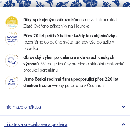
Díky spokojeným zákazníkům
jsme získali certifikát
Zlaté Ověřeno zákazníky na Heureka.
Přes 20 let pečlivě balíme každý kus objednávky
a
rozesíláme do celého světa tak, aby vše dorazilo v
pořádku.
Obrovský výběr porcelánu a skla všech českých
výrobců.
Máme jedinečný přehled o aktuální i historické
produkci porcelánu
Jsme česká rodinná firma podporující přes 220 let
dlouhou tradici
výroby porcelánu v Čechách.
Informace o nákupu
Třípatrová specializovaná prodejna