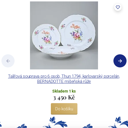
pecemi a vtavnou dekorační pecí. Závod je schopen dekorovat své
výrobky pomocí klasických dekoračních technik.
Concordia Lesov používá ochrannou známku LC a Thun Hotel &
Restaurant.
Talířová souprava pro 6 osob, Thun 1794, karlovarský porcelán,
BERNADOTTE míšeňská růže
Skladem 1 ks
3 450 Kč
Do košíku