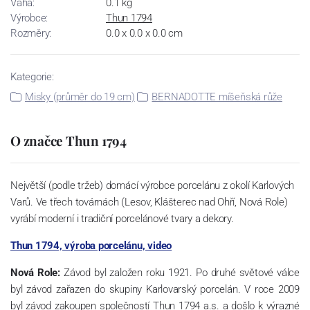
Váha:
0.1 kg
Výrobce:
Thun 1794
Rozměry:
0.0 x 0.0 x 0.0 cm
Kategorie:
Misky (průměr do 19 cm)
BERNADOTTE míšeňská růže
O značce Thun 1794
Největší (podle tržeb) domácí výrobce porcelánu z okolí Karlových
Varů. Ve třech továrnách (Lesov, Klášterec nad Ohří, Nová Role)
vyrábí moderní i tradiční porcelánové tvary a dekory.
Thun 1794, výroba porcelánu, video
Nová Role:
Závod byl založen roku 1921. Po druhé světové válce
byl závod zařazen do skupiny Karlovarský porcelán. V roce 2009
byl závod zakoupen společností Thun 1794 a.s. a došlo k výrazné