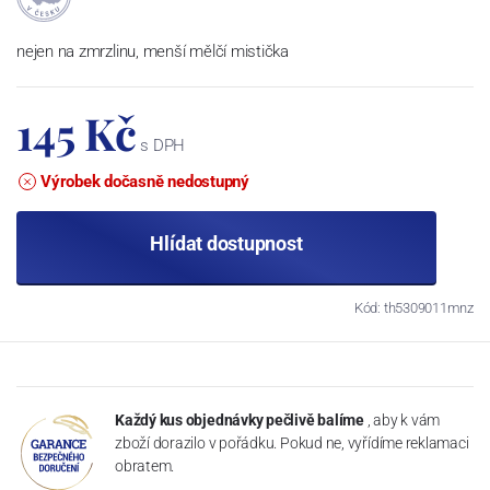
nejen na zmrzlinu, menší mělčí mistička
145 Kč
s DPH
Výrobek dočasně nedostupný
Hlídat dostupnost
Kód: th5309011mnz
Každý kus objednávky pečlivě balíme
, aby k vám
zboží dorazilo v pořádku. Pokud ne, vyřídíme reklamaci
obratem.