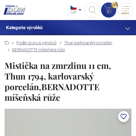
0
CZK
MENU
Kategorie výrobků
Podle vzoru a výrobců
Thun karlovarský porcelán
BERNADOTTE míšeňská růže
Mistička na zmrzlinu 11 cm,
Thun 1794, karlovarský
porcelán,BERNADOTTE
míšeňská růže