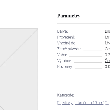
Parametry
Barva:
Bíl
Provedení:
Mí
Vhodné do:
My
Země původu:
Če
Váha:
0.
Výrobce:
Čes
Rozměry:
0.0
Kategorie:
Misky (průměr do 19 cm)