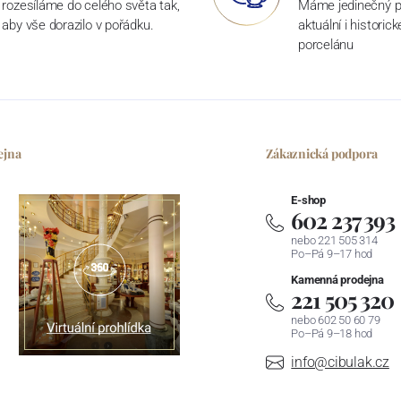
rozesíláme do celého světa tak,
Máme jedinečný p
aby vše dorazilo v pořádku.
aktuální i historic
porcelánu
ejna
Zákaznická podpora
E-shop
602 237 393
nebo 221 505 314
Po–Pá 9–17 hod
Kamenná prodejna
221 505 320
nebo 602 50 60 79
Po–Pá 9–18 hod
info@cibulak.cz