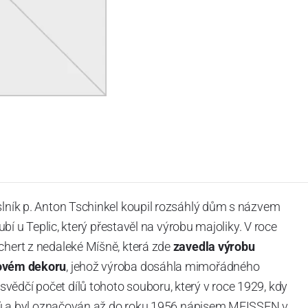
slník p. Anton Tschinkel koupil rozsáhlý dům s názvem
Dubí u Teplic, který přestavěl na výrobu majoliky. V roce
chert z nedaleké Míšně, která zde
zavedla výrobu
ovém dekoru
, jehož výroba dosáhla mimořádného
vědčí počet dílů tohoto souboru, který v roce 1929, kdy
tvarů a byl označován až do roku 1956 nápisem MEISSEN v