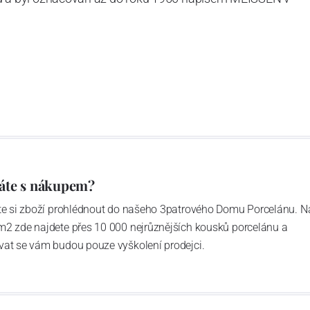
ázev
Český porcelán
a počet jeho dílů v cibulovém
u garantovány Asociací sklářského a keramického
obek
“.
áte s nákupem?
ďte si zboží prohlédnout do našeho 3patrového Domu Porcelánu. N
m2 zde najdete přes 10 000 nejrůznějších kousků porcelánu a
vat se vám budou pouze vyškolení prodejci.