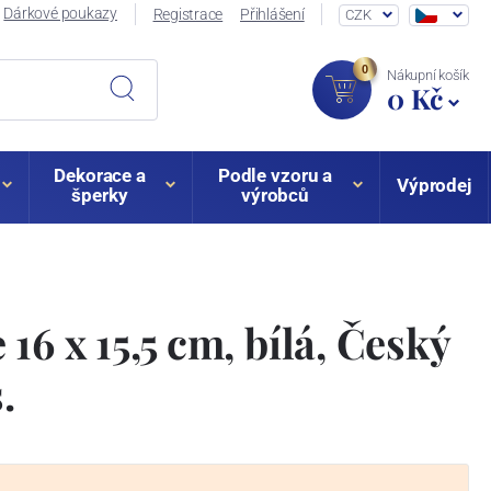
Dárkové poukazy
Registrace
Přihlášení
CZK
0
Nákupní košík
0 Kč
Dekorace a
Podle vzoru a
Výprodej
šperky
výrobců
16 x 15,5 cm, bílá, Český
.