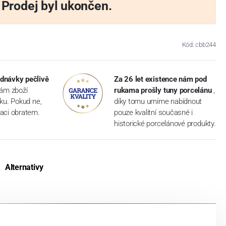
Prodej byl ukončen.
Kód: cbb244
dnávky pečlivě
Za 26 let existence nám pod
vám zboží
rukama prošly tuny porcelánu
,
dku. Pokud ne,
díky tomu umíme nabídnout
aci obratem.
pouze kvalitní současné i
historické porcelánové produkty.
Alternativy