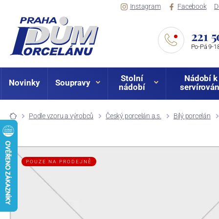
Instagram
Facebook
D
221 5
Po-Pá 9-18
Stolní
Nádobí k
Novinky
Soupravy
nádobí
servírován
Podle vzoru a výrobců
Český porcelán a.s.
Bílý porcelán
POUZE NA PRODEJNĚ