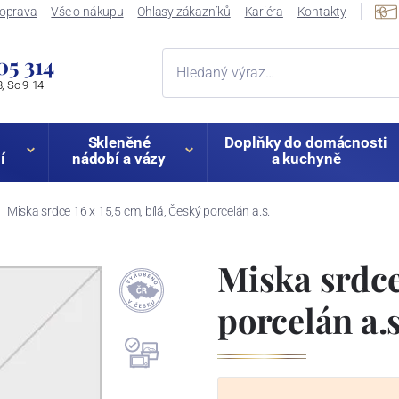
oprava
Vše o nákupu
Ohlasy zákazníků
Kariéra
Kontakty
05 314
, So 9-14
Skleněné
Doplňky do domácnosti
í
nádobí a vázy
a kuchyně
Miska srdce 16 x 15,5 cm, bílá, Český porcelán a.s.
Miska srdce 
porcelán a.s