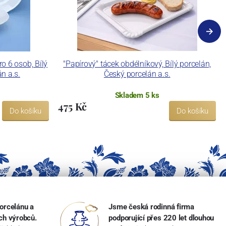
o 6 osob, Bílý
"Papírový" tácek obdélníkový, Bílý porcelán,
n a.s.
Český porcelán a.s.
Skladem 5 ks
475 Kč
Do košíku
Do košíku
orcelánu a
Jsme česká rodinná firma
ch výrobců.
podporující přes 220 let dlouhou