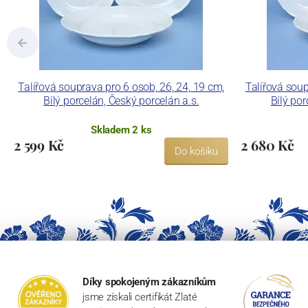
Talířová souprava pro 6 osob, 26, 24, 19 cm,
Talířová soup
Bílý porcelán, Český porcelán a.s.
Bílý por
Skladem 2 ks
2 599 Kč
2 680 Kč
Do košíku
Díky spokojeným zákazníkům
jsme získali certifikát Zlaté