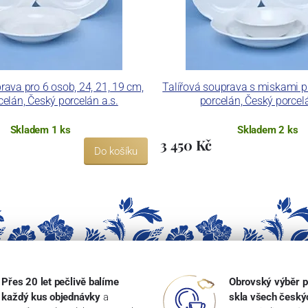
rava pro 6 osob, 24, 21, 19 cm,
Talířová souprava s miskami pr
celán, Český porcelán a.s.
porcelán, Český porcelá
Skladem 1 ks
Skladem 2 ks
3 450 Kč
Do košíku
Přes 20 let pečlivě balíme
Obrovský výběr p
každý kus objednávky
a
skla všech český