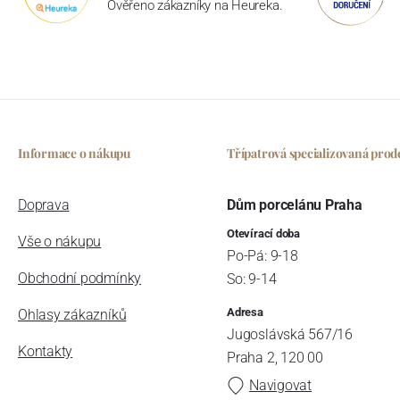
Ověřeno zákazníky na Heureka.
Informace o nákupu
Třípatrová specializovaná prod
Doprava
Dům porcelánu Praha
Otevírací doba
Vše o nákupu
Po-Pá: 9-18
Obchodní podmínky
So: 9-14
Adresa
Ohlasy zákazníků
Jugoslávská 567/16
Kontakty
Praha 2, 120 00
Navigovat