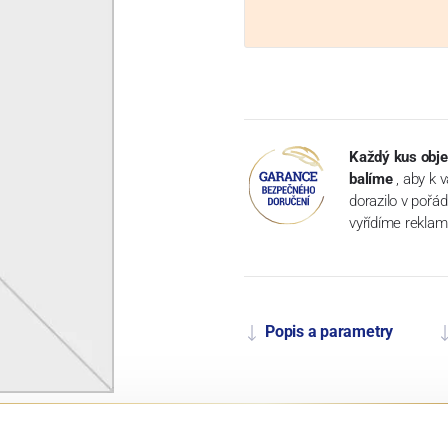
Každý kus obje
balíme
, aby k 
dorazilo v pořá
vyřídíme reklam
Popis a parametry