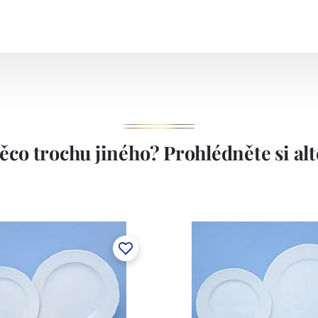
ěco trochu jiného? Prohlédněte si alte