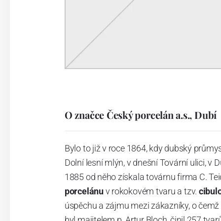
O značce Český porcelán a.s., Dubí
Bylo to již v roce 1864, kdy dubský průmy
Dolní lesní mlýn, v dnešní Tovární ulici, v 
1885 od něho získala továrnu firma C. Tei
porcelánu
v rokokovém tvaru a tzv.
cibul
úspěchu a zájmu mezi zákazníky, o čemž s
byl majitelem p. Artur Bloch, činil 257 