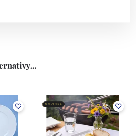
rnativy...
NOVINKA