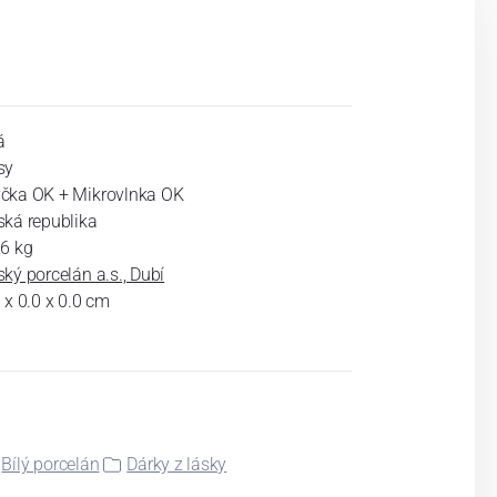
á
sy
čka OK + Mikrovlnka OK
ská republika
26 kg
ký porcelán a.s., Dubí
 x 0.0 x 0.0 cm
Bílý porcelán
Dárky z lásky