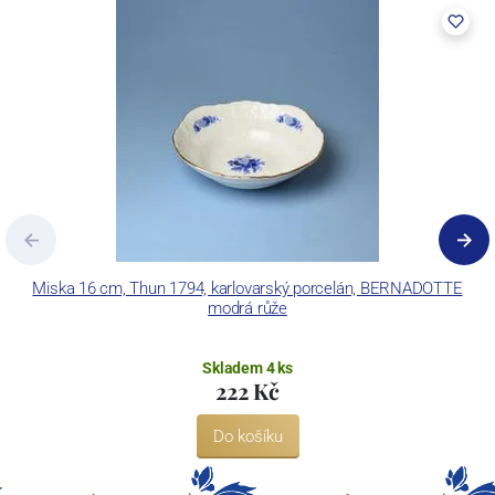
pecemi a vtavnou dekorační pecí. Závod je schopen dekorovat své
výrobky pomocí klasických dekoračních technik.
Concordia Lesov používá ochrannou známku LC a Thun Hotel &
Restaurant.
Miska 16 cm, Thun 1794, karlovarský porcelán, BERNADOTTE
modrá růže
Skladem 4 ks
222 Kč
Do košíku