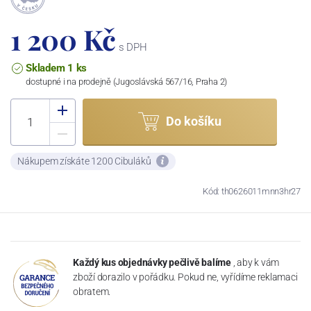
1 200 Kč
s DPH
Skladem 1 ks
dostupné i na prodejně (Jugoslávská 567/16, Praha 2)
Do košíku
Nákupem získáte 1200 Cibuláků
Kód: th0626011mnn3hr27
Každý kus objednávky pečlivě balíme
, aby k vám
zboží dorazilo v pořádku. Pokud ne, vyřídíme reklamaci
obratem.