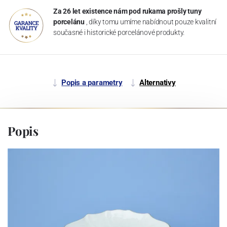
Za 26 let existence nám pod rukama prošly tuny
porcelánu
, díky tomu umíme nabídnout pouze kvalitní
současné i historické porcelánové produkty.
Popis a parametry
Alternativy
Popis