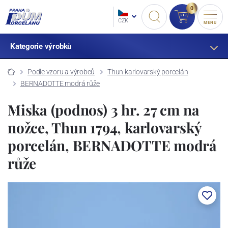
0
CZK
MENU
Kategorie výrobků
Podle vzoru a výrobců
Thun karlovarský porcelán
BERNADOTTE modrá růže
Miska (podnos) 3 hr. 27 cm na
nožce, Thun 1794, karlovarský
porcelán, BERNADOTTE modrá
růže