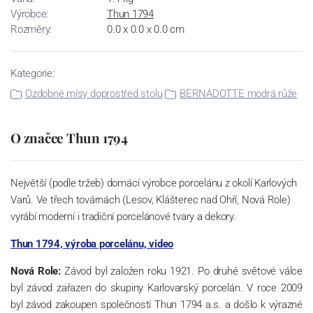
Výrobce:
Thun 1794
Rozměry:
0.0 x 0.0 x 0.0 cm
Kategorie:
Ozdobné mísy doprostřed stolu
BERNADOTTE modrá růže
O značce Thun 1794
Největší (podle tržeb) domácí výrobce porcelánu z okolí Karlových
Varů. Ve třech továrnách (Lesov, Klášterec nad Ohří, Nová Role)
vyrábí moderní i tradiční porcelánové tvary a dekory.
Thun 1794, výroba porcelánu, video
Nová Role:
Závod byl založen roku 1921. Po druhé světové válce
byl závod zařazen do skupiny Karlovarský porcelán. V roce 2009
byl závod zakoupen společností Thun 1794 a.s. a došlo k výrazné