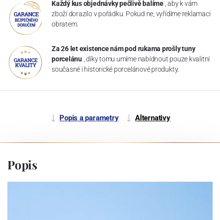
Každý kus objednávky pečlivě balíme
, aby k vám
zboží dorazilo v pořádku. Pokud ne, vyřídíme reklamaci
obratem.
Za 26 let existence nám pod rukama prošly tuny
porcelánu
, díky tomu umíme nabídnout pouze kvalitní
současné i historické porcelánové produkty.
Popis a parametry
Alternativy
Popis