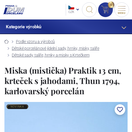
0
CZK
MENU
Kategorie výrobků
Podle vzoru a výrobců
Dětské porcelánové jídelní sady, hrnky, misky, talíře
Dětské sady, talíře, hrnky a misky s Krtečkem
Miska (mistička) Praktik 13 cm,
krteček s jahodami, Thun 1794,
karlovarský porcelán
NOVINKA