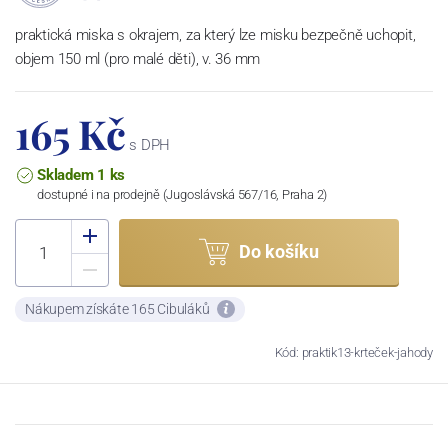
praktická miska s okrajem, za který lze misku bezpečně uchopit,
objem 150 ml (pro malé děti), v. 36 mm
165 Kč
s DPH
Skladem 1 ks
dostupné i na prodejně (Jugoslávská 567/16, Praha 2)
Do košíku
Nákupem získáte 165 Cibuláků
Kód: praktik13-krteček-jahody