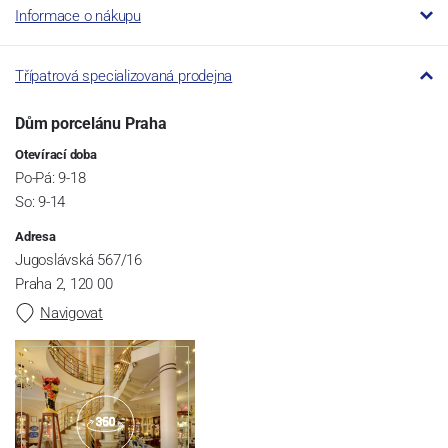
Informace o nákupu
Třípatrová specializovaná prodejna
Dům porcelánu Praha
Otevírací doba
Po-Pá: 9-18
So: 9-14
Adresa
Jugoslávská 567/16
Praha 2, 120 00
Navigovat