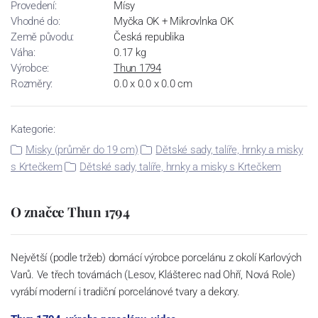
Provedení:
Mísy
Vhodné do:
Myčka OK + Mikrovlnka OK
Země původu:
Česká republika
Váha:
0.17 kg
Výrobce:
Thun 1794
Rozměry:
0.0 x 0.0 x 0.0 cm
Kategorie:
Misky (průměr do 19 cm)
Dětské sady, talíře, hrnky a misky
s Krtečkem
Dětské sady, talíře, hrnky a misky s Krtečkem
O značce Thun 1794
Největší (podle tržeb) domácí výrobce porcelánu z okolí Karlových
Varů. Ve třech továrnách (Lesov, Klášterec nad Ohří, Nová Role)
vyrábí moderní i tradiční porcelánové tvary a dekory.