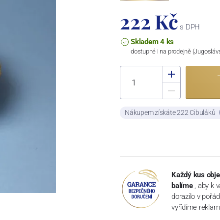
222 Kč
s DPH
Skladem 4 ks
dostupné i na prodejně (Jugosláv
Nákupem získáte 222 Cibuláků
Každý kus obje
balíme
, aby k 
dorazilo v pořá
vyřídíme reklam