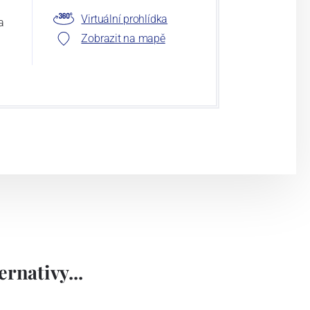
Virtuální prohlídka
a
Zobrazit na mapě
rnativy...