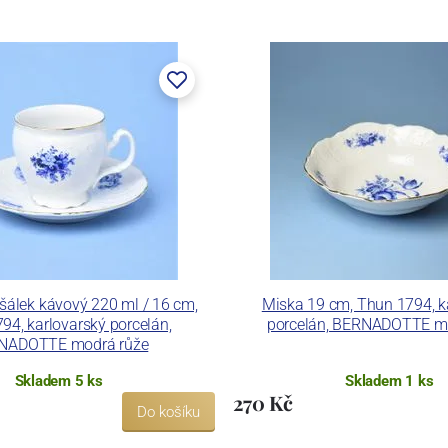
lán. V roce 2009 byla zakoupena společností Thun 1794
ických zařízení. Závod je vybaven zařízením na výrobu
 pecemi a vtavnou dekorační pecí. Závod je schopen
 dekoračních technik.
ku LC a Thun Hotel & Restaurant.
šálek kávový 220 ml / 16 cm,
Miska 19 cm, Thun 1794, k
94, karlovarský porcelán,
porcelán, BERNADOTTE m
NADOTTE modrá růže
Skladem 5 ks
Skladem 1 ks
270 Kč
Do košíku