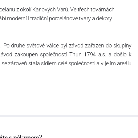
celánu z okolí Karlových Varů. Ve třech továrnách
ábí moderní i tradiční porcelánové tvary a dekory.
. Po druhé světové válce byl závod zařazen do skupiny
 závod zakoupen společností Thun 1794 a.s. a došlo k
e zároveň stala sídlem celé společnosti a v jejím areálu
ítotisku. Thun 1794 a.s. zakoupila i práva k ochranným
íce jak 220-letou tradici výroby porcelánu. Kapacita
, závod je vybaven moderními technologickými zařízeními
vací komplex, rychlovýpalná pec, komorová pec, vtavná
ak v bílém, tak v dekorovaném provedení.
794 a Thun Hotel & Restaurant.
áte s nákupem?