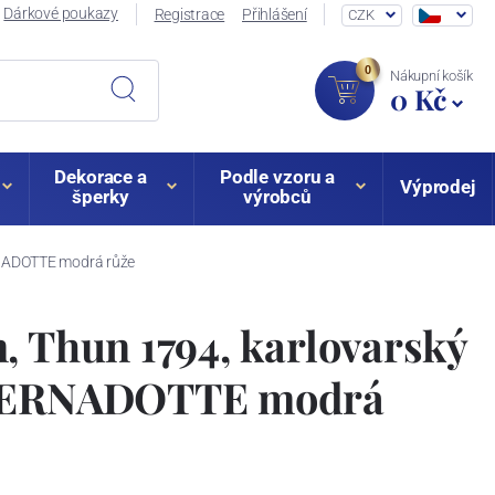
Dárkové poukazy
Registrace
Přihlášení
CZK
0
Nákupní košík
0 Kč
Dekorace a
Podle vzoru a
Výprodej
šperky
výrobců
RNADOTTE modrá růže
, Thun 1794, karlovarský
 BERNADOTTE modrá