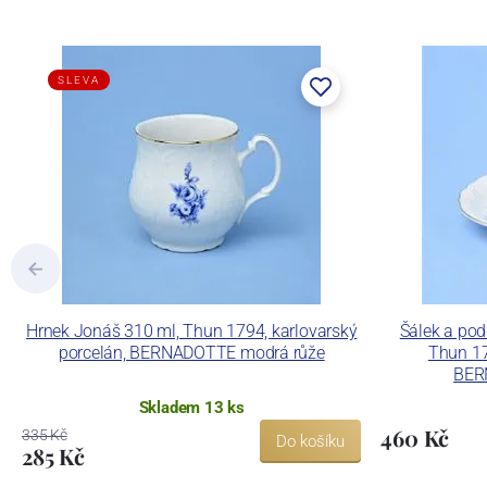
součástí společnosti Karlovarský porce
a.s. včetně ochranné známky a technolog
tlakového lití, moderními komorovými
SLEVA
dekorovat své výrobky pomocí klasických
Concordia Lesov používá ochrannou znám
Hrnek Jonáš 310 ml, Thun 1794, karlovarský
Šálek a pod
porcelán, BERNADOTTE modrá růže
Thun 17
BER
Skladem 13 ks
460 Kč
335 Kč
Do košíku
285 Kč