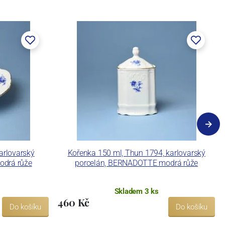
arlovarský
Kořenka 150 ml, Thun 1794, karlovarský
odrá růže
porcelán, BERNADOTTE modrá růže
Skladem 3 ks
460 Kč
Do košíku
Do košíku