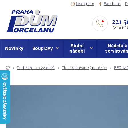
Instagram
Facebook
D
221 5
Po-Pá 9-18
Stolní
Nádobí k
Novinky
Soupravy
nádobí
servírován
Podle vzoru a výrobců
Thun karlovarský porcelán
BERNAD