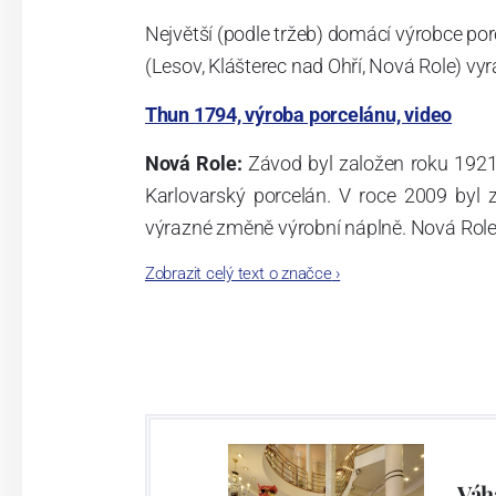
Největší (podle tržeb) domácí výrobce por
(Lesov, Klášterec nad Ohří, Nová Role) vyr
Thun 1794, výroba porcelánu, video
Nová Role:
Závod byl založen roku 1921
Karlovarský porcelán. V roce 2009 byl
výrazné změně výrobní náplně. Nová Role s
jsou umístěny i provoz servis a výroba s
Zobrazit celý text o značce
›
známkám a ve své výrobě navazuje na v
tohoto závodu je 3.500 - 4.000 tun ročně
- isostatické lisy, tlakové lití, glazo
dekorační pec. Závod nabízí své výrobky j
Závod používá ochrannou známku Thun 1
Váh