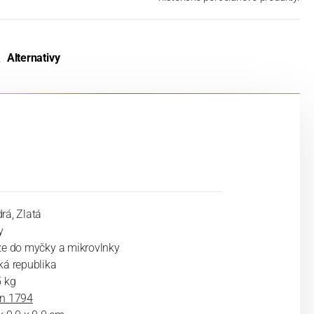
Alternativy
rá, Zlatá
y
ze do myčky a mikrovlnky
ká republika
5 kg
n 1794