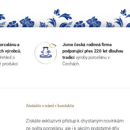
orcelánu a
Jsme česká rodinná firma
ch výrobců.
podporující přes 220 let dlouhou
řehled o
tradici
výroby porcelánu v
ké produkci
Čechách.
Zůstaňte s námi v kontaktu
Získáte exkluzivní přístup k chystaným novinkám
ze světa porcelánu, ale i k akcím podstatně dřív,