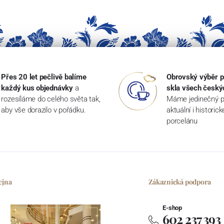
Přes 20 let pečlivě balíme
Obrovský výběr p
každý kus objednávky
a
skla všech český
rozesíláme do celého světa tak,
Máme jedinečný p
aby vše dorazilo v pořádku.
aktuální i historic
porcelánu
ejna
Zákaznická podpora
E-shop
602 237 393