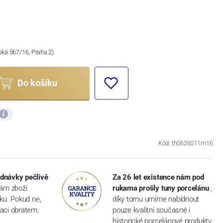
ská 567/16, Praha 2)
Do košíku
Kód: th0626011m16
dnávky pečlivě
Za 26 let existence nám pod
vám zboží
rukama prošly tuny porcelánu
,
dku. Pokud ne,
díky tomu umíme nabídnout
aci obratem.
pouze kvalitní současné i
historické porcelánové produkty.