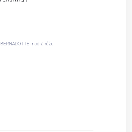
x 0.0 x 0.0 cm
BERNADOTTE modrá růže