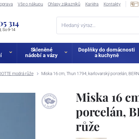
oprava
Vše o nákupu
Ohlasy zákazníků
Kariéra
Kontakty
05 314
, So 9-14
Skleněné
Doplňky do domácnosti
í
nádobí a vázy
a kuchyně
OTTE modrá růže
Miska 16 cm, Thun 1794, karlovarský porcelán, BE
Miska 16 cm
porcelán,
růže