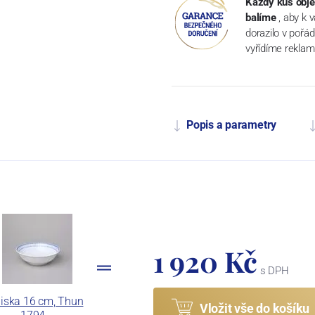
Každý kus obje
balíme
, aby k 
dorazilo v pořá
vyřídíme reklam
Popis a parametry
1 920 Kč
s DPH
iska 16 cm, Thun
Vložit vše do košíku