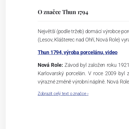
O značce Thun 1794
Největší (podle tržeb) domácí výrobce por
(Lesov, Klášterec nad Ohří, Nová Role) vyr
Thun 1794, výroba porcelánu, video
Nová Role:
Závod byl založen roku 1921
Karlovarský porcelán. V roce 2009 byl
výrazné změně výrobní náplně. Nová Role s
jsou umístěny i provoz servis a výroba s
Zobrazit celý text o značce
›
známkám a ve své výrobě navazuje na v
tohoto závodu je 3.500 - 4.000 tun ročně
- isostatické lisy, tlakové lití, glazo
dekorační pec. Závod nabízí své výrobky j