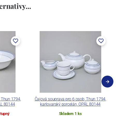
rnativy...
 Thun 1794,
Čajová souprava pro 6 osob, Thun 1794,
ÁL 80144
karlovarský porcelán, OPÁL 80144
stupný
Skladem 1 ks