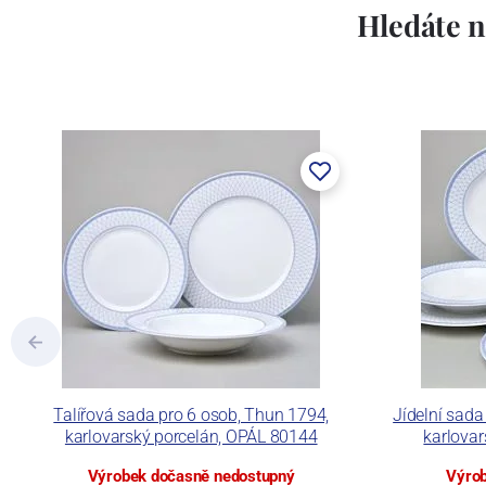
Lesov:
Hledáte n
Concordia Lesov byla založena 1888 Ern
součástí společnosti Karlovarský porce
a.s. včetně ochranné známky a technolog
tlakového lití, moderními komorovými
dekorovat své výrobky pomocí klasických
Concordia Lesov používá ochrannou znám
Talířová sada pro 6 osob, Thun 1794,
Jídelní sada
karlovarský porcelán, OPÁL 80144
karlova
Výrobek dočasně nedostupný
Výrob