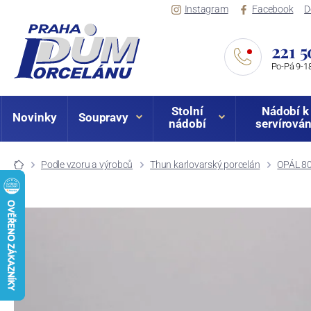
Instagram
Facebook
D
221 5
Po-Pá 9-18
Stolní
Nádobí k
Novinky
Soupravy
nádobí
servírován
Podle vzoru a výrobců
Thun karlovarský porcelán
OPÁL 8