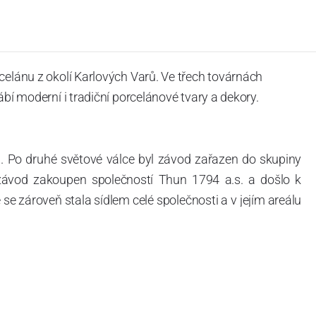
celánu z okolí Karlových Varů. Ve třech továrnách
ábí moderní i tradiční porcelánové tvary a dekory.
. Po druhé světové válce byl závod zařazen do skupiny
 závod zakoupen společností Thun 1794 a.s. a došlo k
e zároveň stala sídlem celé společnosti a v jejím areálu
ítotisku. Thun 1794 a.s. zakoupila i práva k ochranným
íce jak 220-letou tradici výroby porcelánu. Kapacita
, závod je vybaven moderními technologickými zařízeními
vací komplex, rychlovýpalná pec, komorová pec, vtavná
ak v bílém, tak v dekorovaném provedení.