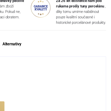
dnávky pečlivě
Za 26 let existence nám pod
vám zboží
rukama prošly tuny porcelánu
,
dku. Pokud ne,
díky tomu umíme nabídnout
aci obratem.
pouze kvalitní současné i
historické porcelánové produkty.
Alternativy