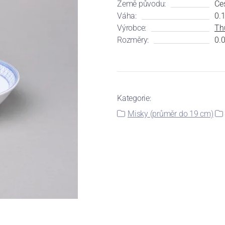
Země původu:
Če
Váha:
0.
Výrobce:
Th
Rozměry:
0.0
Kategorie:
Misky (průměr do 19 cm)