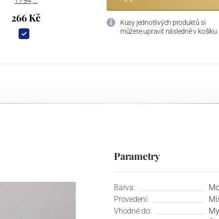
1794,…
266 Kč
Kusy jednotlivých produktů si
můžete upravit následně v košíku
Parametry
Barva:
Mo
Provedení:
Mí
Vhodné do:
My