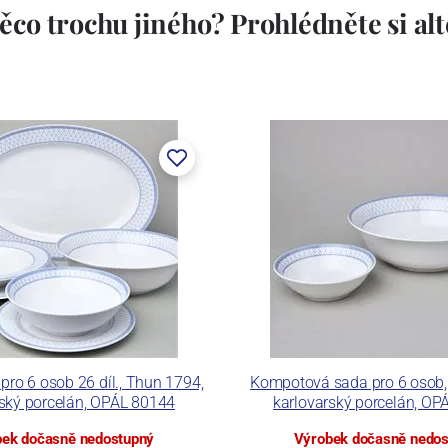
ěco trochu jiného? Prohlédněte si alte
stem Máderem. Po druhé světové válce se továrna stala
lán. V roce 2009 byla zakoupena společností Thun 1794
ických zařízení. Závod je vybaven zařízením na výrobu
 pecemi a vtavnou dekorační pecí. Závod je schopen
 dekoračních technik.
ku LC a Thun Hotel & Restaurant.
 pro 6 osob 26 díl., Thun 1794,
Kompotová sada pro 6 osob,
rský porcelán, OPÁL 80144
karlovarský porcelán, OP
ek dočasně nedostupný
Výrobek dočasně nedo