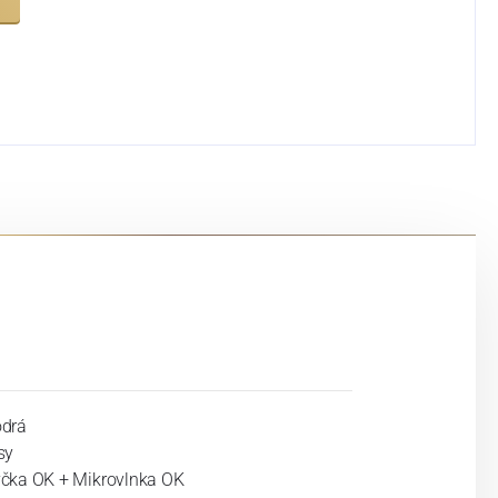
drá
sy
čka OK + Mikrovlnka OK