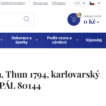
Dárkové poukazy
Registrace
Přihlášení
CZK
0
Nákupní košík
0 Kč
Dekorace a
Podle vzoru a
Výprodej
šperky
výrobců
, Thun 1794, karlovarský
OPÁL 80144