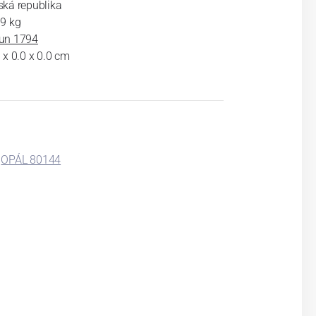
ská republika
19 kg
un 1794
 x 0.0 x 0.0 cm
OPÁL 80144