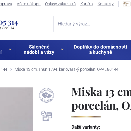
oprava
Vše o nákupu
Ohlasy zákazníků
Kariéra
Kontakty
05 314
, So 9-14
Skleněné
Doplňky do domácnosti
í
nádobí a vázy
a kuchyně
0144
Miska 13 cm, Thun 1794, karlovarský porcelán, OPÁL 80144
Miska 13 cm
porcelán, 
Další varianty: