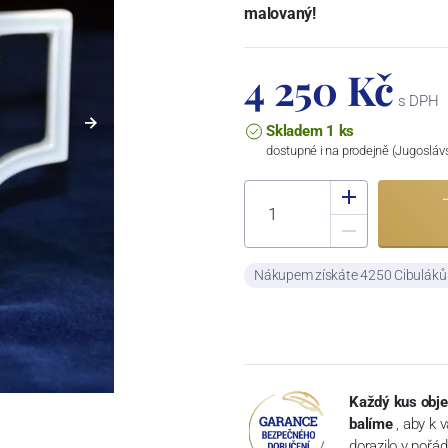
malovaný!
4 250 Kč
s DPH
Skladem 1 ks
dostupné i na prodejně (Jugosláv
Nákupem získáte 4250 Cibulák
Každý kus obje
balíme
, aby k 
dorazilo v pořá