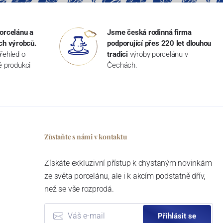
orcelánu a
Jsme česká rodinná firma
ch výrobců.
podporující přes 220 let dlouhou
řehled o
tradici
výroby porcelánu v
ké produkci
Čechách.
Zůstaňte s námi v kontaktu
Získáte exkluzivní přístup k chystaným novinkám
ze světa porcelánu, ale i k akcím podstatně dřív,
než se vše rozprodá.
Přihlásit se