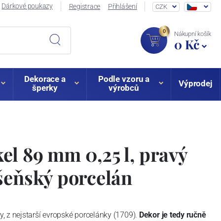
Dárkové poukazy
Registrace
Přihlášení
CZK
0
Nákupní košík
0 Kč
Dekorace a
Podle vzoru a
Výprodej
šperky
výrobců
l 89 mm 0,25 l, pravý
šeňský porcelán
, z nejstarší evropské porcelánky (1709).
Dekor je tedy ručně