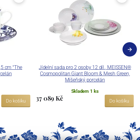
,5 cm "The
Jídelní sada pro 2 osoby 12 díl., MEISSEN®
rcelán
Cosmopolitan Giant Bloom & Mesh Green,
Míšeňský porcelán
Skladem 1 ks
37 089 Kč
Do košíku
Do košíku