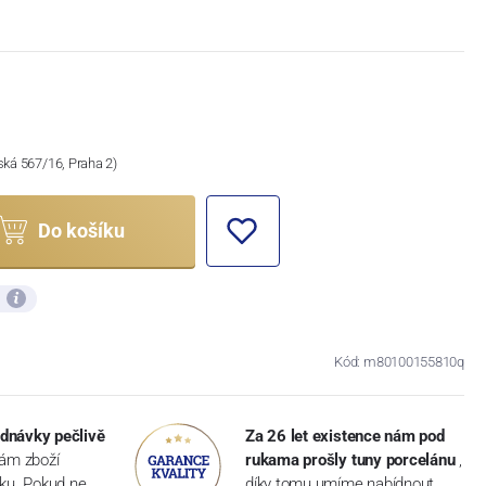
ská 567/16, Praha 2)
Do košíku
ů
Kód: m80100155810q
dnávky pečlivě
Za 26 let existence nám pod
vám zboží
rukama prošly tuny porcelánu
,
dku. Pokud ne,
díky tomu umíme nabídnout