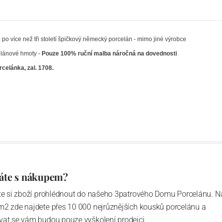
po více než tři století špičkový německý porcelán - mimo jiné výrobce
elánové hmoty -
Pouze 100% ruční malba náročná na dovednosti
celánka, zal. 1708.
áte s nákupem?
ďte si zboží prohlédnout do našeho 3patrového Domu Porcelánu. N
m2 zde najdete přes 10 000 nejrůznějších kousků porcelánu a
vat se vám budou pouze vyškolení prodejci.