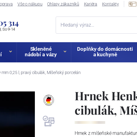
oprava
Vše o nákupu
Ohlasy zákazníků
Kariéra
Kontakty
05 314
, So 9-14
Skleněné
Doplňky do domácnosti
í
nádobí a vázy
a kuchyně
 mm 0,25 l, pravý cibulák, Míšeňský porcelán
Hrnek Henke
cibulák, Mí
Hrnek z míšeňské manufaktury