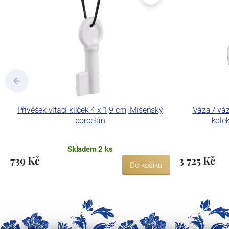
Přívěšek vítací klíček 4 x 1,9 cm, Míšeňský
Váza / váz
porcelán
kole
Skladem 2 ks
739 Kč
3 725 Kč
Do košíku