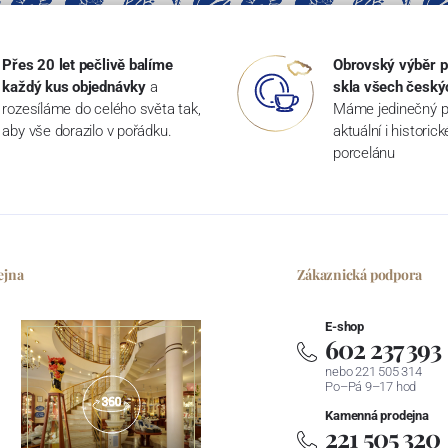
Přes 20 let pečlivě balíme
Obrovský výběr p
každý kus objednávky
a
skla všech český
rozesíláme do celého světa tak,
Máme jedinečný p
aby vše dorazilo v pořádku.
aktuální i historic
porcelánu
ejna
Zákaznická podpora
E-shop
602 237 393
nebo 221 505 314
Po–Pá 9–17 hod
Kamenná prodejna
221 505 320