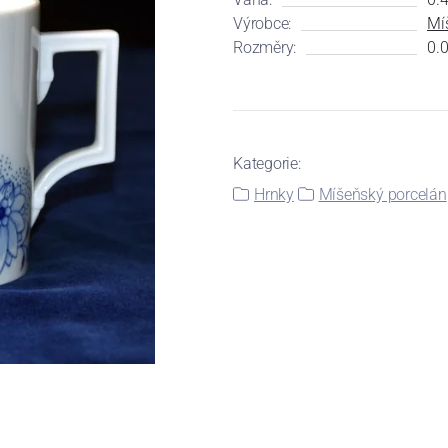
Výrobce:
Mí
Rozměry:
0.0
Kategorie:
Hrnky
Míšeňský porcelán