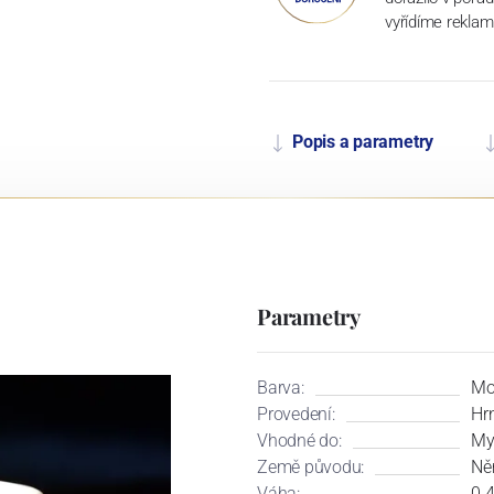
vyřídíme reklam
Popis a parametry
Parametry
Barva:
Mo
Provedení:
Hr
Vhodné do:
My
Země původu:
Ně
Váha:
0.4