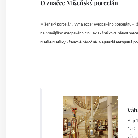
O značce Míšeňský porcelán
Míšeňský porcelán, "vynálezce" evropského porcelánu - již 
nejpravějšího evropského cibuláku - špičková bělost porc
malíře/malířky - časově náročná. Nejstarší evropská por
Váh
Přij
450 
věno