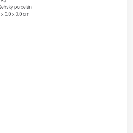
šeňský porcelán
 x 0.0 x 0.0 cm