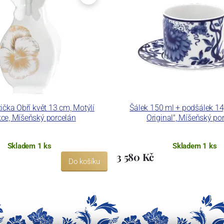
ička Obří květ 13 cm, Motýlí
Šálek 150 ml + podšálek 14
kce, Míšeňský porcelán
Original", Míšeňský po
Skladem 1 ks
Skladem 1 ks
3 580 Kč
Do košíku