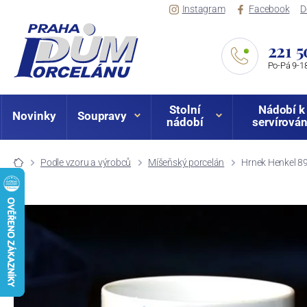
Instagram
Facebook
D
221 5
Po-Pá 9-18
Stolní
Nádobí k
Novinky
Soupravy
nádobí
servírován
Podle vzoru a výrobců
Míšeňský porcelán
Hrnek Henkel 89