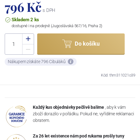
796 Kč
s DPH
Skladem 2 ks
dostupné i na prodejně (Jugoslávská 567/16, Praha 2)
Do košíku
Nákupem získáte 796 Cibuláků
Kód: thm311021o39
Každý kus objednávky pečlivě balíme
, aby k vám
zboží dorazilo v pořádku. Pokud ne, vyřídíme reklamaci
obratem.
Za 26 let existence nám pod rukama prošly tuny