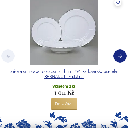
výrobky pomocí klasických dekoračních technik.
Concordia Lesov používá ochrannou známku LC a Thun Hotel &
Restaurant.
Talířová souprava pro 6 osob, Thun 1794, karlovarský porcelán,
BERNADOTTE platina
Skladem 2 ks
3 011 Kč
Do košíku