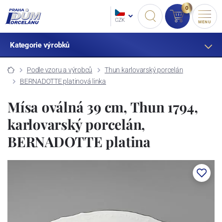
0
CZK
MENU
Kategorie výrobků
Podle vzoru a výrobců
Thun karlovarský porcelán
BERNADOTTE platinová linka
Mísa oválná 39 cm, Thun 1794,
karlovarský porcelán,
BERNADOTTE platina