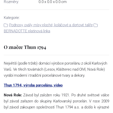
Rozměry:
0.0 x 0.0 x 0.0 cm
Kategorie:
Podnosy, ovály, mísy ploché, koláčové a dortové talíře
BERNADOTTE platinová linka
O značce Thun 1794
Největší (podle tržeb) domácí výrobce porcelánu z okolí Karlových
Varů. Ve třech továrnách (Lesov, Klášterec nad Ohří, Nová Role)
vyrábí moderní i tradiční porcelánové tvary a dekory.
Thun 1794, výroba porcelánu, video
Nová Role:
Závod byl založen roku 1921. Po druhé světové válce
byl závod zařazen do skupiny Karlovarský porcelán. V roce 2009
byl závod zakoupen společností Thun 1794 a.s. a došlo k výrazné