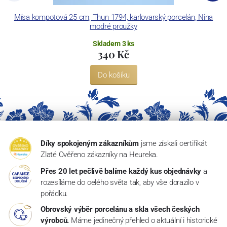
Mísa kompotová 25 cm, Thun 1794, karlovarský porcelán, Nina
modré proužky
Skladem 3 ks
340 Kč
Do košíku
Díky spokojeným zákazníkům
jsme získali certifikát
Zlaté Ověřeno zákazníky na Heureka.
Přes 20 let pečlivě balíme každý kus objednávky
a
rozesíláme do celého světa tak, aby vše dorazilo v
pořádku.
Obrovský výběr porcelánu a skla všech českých
výrobců.
Máme jedinečný přehled o aktuální i historické