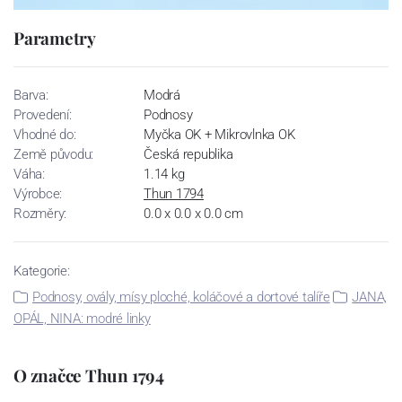
Parametry
Barva:
Modrá
Provedení:
Podnosy
Vhodné do:
Myčka OK + Mikrovlnka OK
Země původu:
Česká republika
Váha:
1.14 kg
Výrobce:
Thun 1794
Rozměry:
0.0 x 0.0 x 0.0 cm
Kategorie:
Podnosy, ovály, mísy ploché, koláčové a dortové talíře
JANA,
OPÁL, NINA: modré linky
O značce Thun 1794