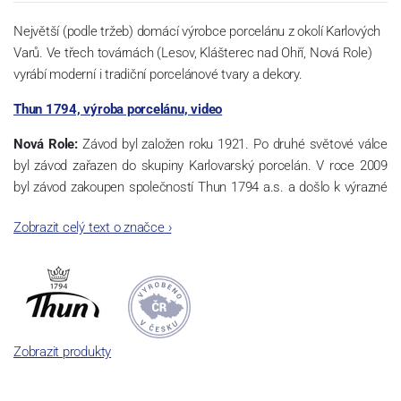
Největší (podle tržeb) domácí výrobce porcelánu z okolí Karlových
Varů. Ve třech továrnách (Lesov, Klášterec nad Ohří, Nová Role)
vyrábí moderní i tradiční porcelánové tvary a dekory.
Thun 1794, výroba porcelánu, video
Nová Role:
Závod byl založen roku 1921. Po druhé světové válce
byl závod zařazen do skupiny Karlovarský porcelán. V roce 2009
byl závod zakoupen společností Thun 1794 a.s. a došlo k výrazné
změně výrobní náplně. Nová Role se zároveň stala sídlem celé
Zobrazit celý text o značce
›
společnosti a v jejím areálu jsou umístěny i provoz servis a výroba
sítotisku. Thun 1794 a.s. zakoupila i práva k ochranným známkám
a ve své výrobě navazuje na více jak 220-letou tradici výroby
porcelánu. Kapacita tohoto závodu je 3.500 - 4.000 tun ročně,
závod je vybaven moderními technologickými zařízeními -
isostatické lisy, tlakové lití, glazovací komplex, rychlovýpalná pec,
Zobrazit produkty
komorová pec, vtavná dekorační pec. Závod nabízí své výrobky jak
v bílém, tak v dekorovaném provedení.