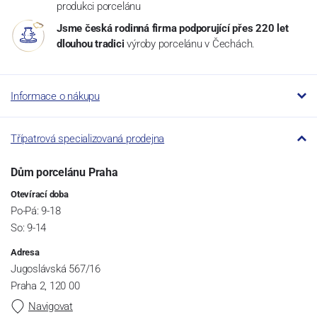
produkci porcelánu
Jsme česká rodinná firma podporující přes 220 let
dlouhou tradici
výroby porcelánu v Čechách.
Informace o nákupu
Třípatrová specializovaná prodejna
Dům porcelánu Praha
Otevírací doba
Po-Pá: 9-18
So: 9-14
Adresa
Jugoslávská 567/16
Praha 2, 120 00
Navigovat