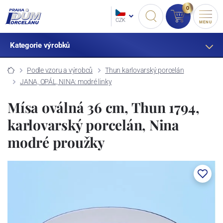
0
CZK
MENU
Kategorie výrobků
Podle vzoru a výrobců
Thun karlovarský porcelán
JANA, OPÁL, NINA: modré linky
Mísa oválná 36 cm, Thun 1794,
karlovarský porcelán, Nina
modré proužky