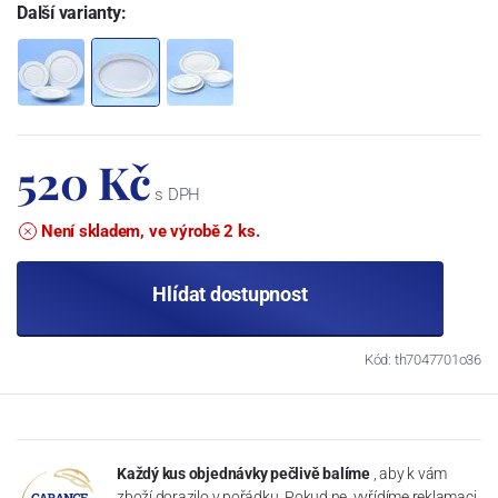
Další varianty:
520 Kč
s DPH
Není skladem, ve výrobě 2 ks.
Hlídat dostupnost
Kód: th7047701o36
Každý kus objednávky pečlivě balíme
, aby k vám
zboží dorazilo v pořádku. Pokud ne, vyřídíme reklamaci