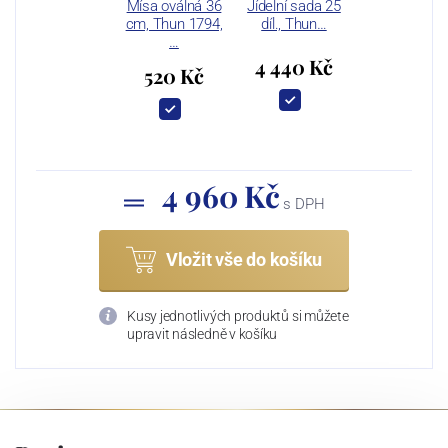
Mísa oválná 36
Jídelní sada 25
cm, Thun 1794,
díl., Thun…
…
4 440 Kč
520 Kč
4 960 Kč
s DPH
Vložit vše do košíku
Kusy jednotlivých produktů si můžete
upravit následně v košíku