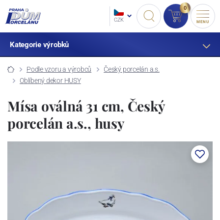
0
CZK
MENU
Kategorie výrobků
Podle vzoru a výrobců
Český porcelán a.s.
Oblíbený dekor HUSY
Mísa oválná 31 cm, Český
porcelán a.s., husy