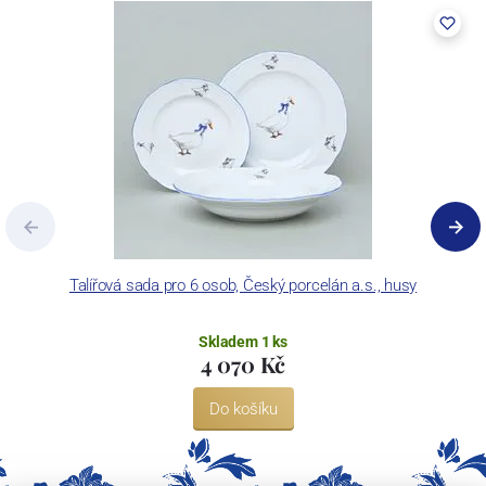
Talířová sada pro 6 osob, Český porcelán a.s., husy
T
Skladem 1 ks
4 070 Kč
Do košíku