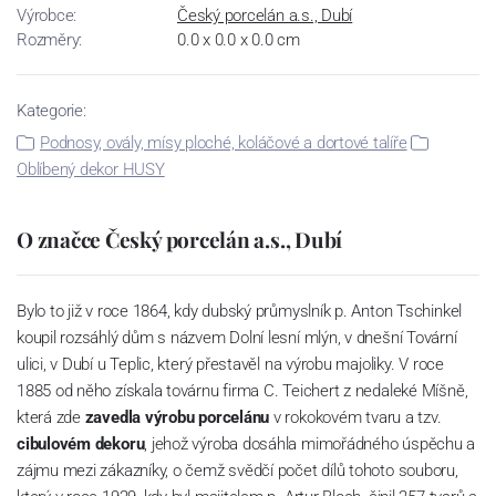
Výrobce:
Český porcelán a.s., Dubí
Rozměry:
0.0 x 0.0 x 0.0 cm
Kategorie:
Podnosy, ovály, mísy ploché, koláčové a dortové talíře
Oblíbený dekor HUSY
O značce Český porcelán a.s., Dubí
Bylo to již v roce 1864, kdy dubský průmyslník p. Anton Tschinkel
koupil rozsáhlý dům s názvem Dolní lesní mlýn, v dnešní Tovární
ulici, v Dubí u Teplic, který přestavěl na výrobu majoliky. V roce
1885 od něho získala továrnu firma C. Teichert z nedaleké Míšně,
která zde
zavedla výrobu porcelánu
v rokokovém tvaru a tzv.
cibulovém dekoru
, jehož výroba dosáhla mimořádného úspěchu a
zájmu mezi zákazníky, o čemž svědčí počet dílů tohoto souboru,