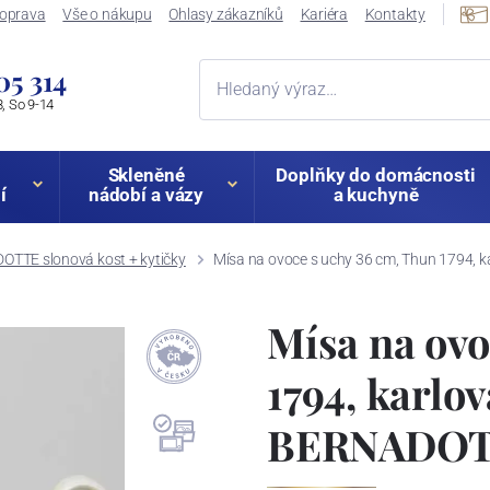
oprava
Vše o nákupu
Ohlasy zákazníků
Kariéra
Kontakty
05 314
, So 9-14
Skleněné
Doplňky do domácnosti
í
nádobí a vázy
a kuchyně
TTE slonová kost + kytičky
Mísa na ovoce s uchy 36 cm, Thun 1794, k
Mísa na ovo
1794, karlo
BERNADOTTE