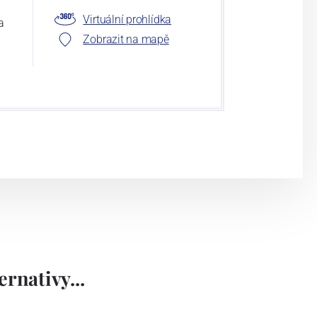
Virtuální prohlídka
a
Zobrazit na mapě
rnativy...