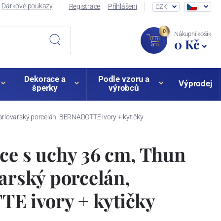
Dárkové poukazy
Registrace
Přihlášení
CZK
0
Nákupní košík
0 Kč
Dekorace a
Podle vzoru a
Výprodej
šperky
výrobců
arlovarský porcelán, BERNADOTTE ivory + kytičky
ce s uchy 36 cm, Thun
varský porcelán,
 ivory + kytičky