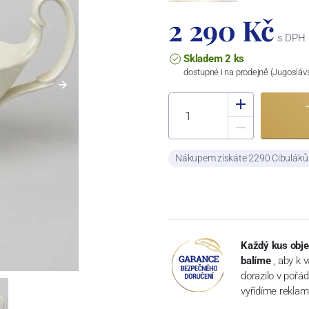
2 290 Kč
s DPH
Skladem 2 ks
dostupné i na prodejně (Jugosláv
Nákupem získáte 2290 Cibulák
Každý kus obje
balíme
, aby k 
dorazilo v pořá
vyřídíme reklam