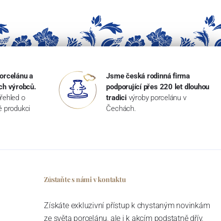
orcelánu a
Jsme česká rodinná firma
ch výrobců.
podporující přes 220 let dlouhou
řehled o
tradici
výroby porcelánu v
ké produkci
Čechách.
Zůstaňte s námi v kontaktu
Získáte exkluzivní přístup k chystaným novinkám
ze světa porcelánu, ale i k akcím podstatně dřív,