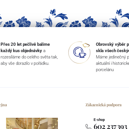
Přes 20 let pečlivě balíme
Obrovský výběr p
každý kus objednávky
a
skla všech český
rozesíláme do celého světa tak,
Máme jedinečný p
aby vše dorazilo v pořádku.
aktuální i historic
porcelánu
ejna
Zákaznická podpora
E-shop
602 237 393