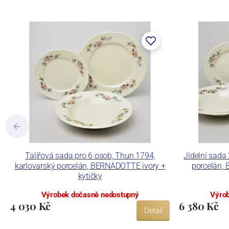
součástí společnosti Karlovarský porce
a.s. včetně ochranné známky a technolog
tlakového lití, moderními komorovými
dekorovat své výrobky pomocí klasických
Concordia Lesov používá ochrannou znám
Talířová sada pro 6 osob, Thun 1794,
Jídelní sada 
karlovarský porcelán, BERNADOTTE ivory +
porcelán,
kytičky
Výrobek dočasně nedostupný
Výrob
4 030 Kč
6 380 Kč
Detail