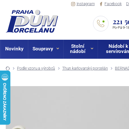
Instagram
Facebook
D
221 5
Po-Pá 9-18
Stolní
Nádobí k
Novinky
Soupravy
nádobí
servírován
Podle vzoru a výrobců
Thun karlovarský porcelán
BERNADO