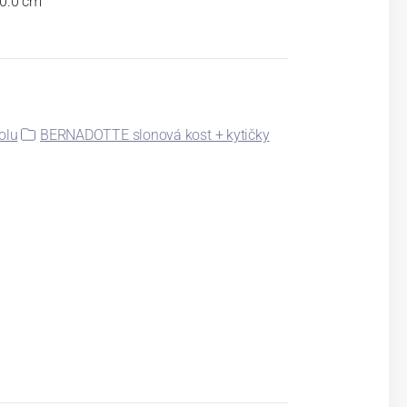
 0.0 cm
olu
BERNADOTTE slonová kost + kytičky