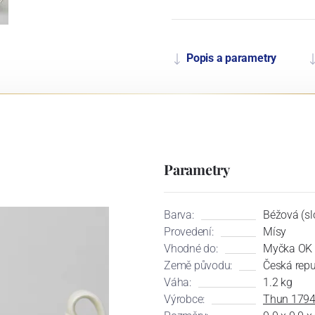
Popis a parametry
Parametry
Barva:
Béžová (sl
Provedení:
Mísy
Vhodné do:
Myčka OK 
Země původu:
Česká repu
Váha:
1.2 kg
Výrobce:
Thun 179