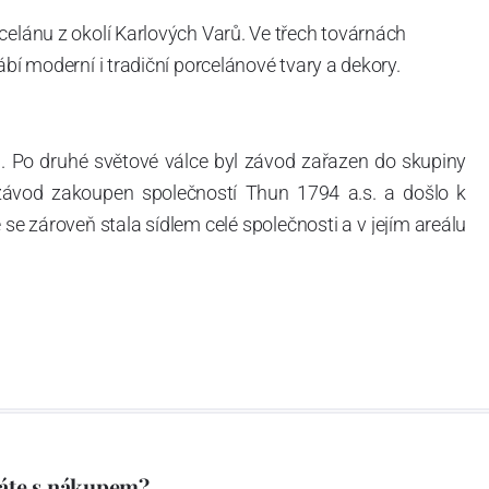
celánu z okolí Karlových Varů. Ve třech továrnách
ábí moderní i tradiční porcelánové tvary a dekory.
. Po druhé světové válce byl závod zařazen do skupiny
 závod zakoupen společností Thun 1794 a.s. a došlo k
e zároveň stala sídlem celé společnosti a v jejím areálu
ítotisku. Thun 1794 a.s. zakoupila i práva k ochranným
íce jak 220-letou tradici výroby porcelánu. Kapacita
, závod je vybaven moderními technologickými zařízeními
vací komplex, rychlovýpalná pec, komorová pec, vtavná
ak v bílém, tak v dekorovaném provedení.
794 a Thun Hotel & Restaurant.
áte s nákupem?