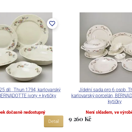
lán. V roce 2009 byla zakoupena společností Thun 1794
ických zařízení. Závod je vybaven zařízením na výrobu
 pecemi a vtavnou dekorační pecí. Závod je schopen
 dekoračních technik.
ku LC a Thun Hotel & Restaurant.
25 díl., Thun 1794, karlovarský
Jídelní sada pro 6 osob, 
 BERNADOTTE ivory + kytičky
karlovarský porcelán, BERNA
kytičky
ek dočasně nedostupný
Není skladem, ve výrobě
9 260 Kč
Detail