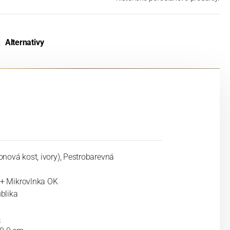
Alternativy
onová kost, ivory), Pestrobarevná
+ Mikrovlnka OK
blika
4