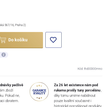
ská 567/16, Praha 2)
Do košíku
ů
Kód: thd00300mno
dnávky pečlivě
Za 26 let existence nám pod
vám zboží
rukama prošly tuny porcelánu
,
dku. Pokud ne,
díky tomu umíme nabídnout
aci obratem.
pouze kvalitní současné i
historické porcelánové produkty.