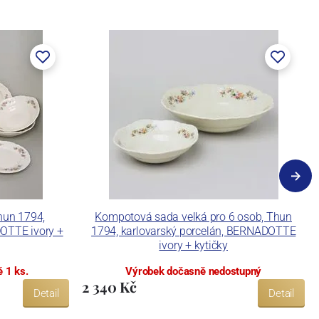
Thun 1794,
Kompotová sada velká pro 6 osob, Thun
DOTTE ivory +
1794, karlovarský porcelán, BERNADOTTE
ivory + kytičky
 1 ks.
Výrobek dočasně nedostupný
2 340 Kč
Detail
Detail