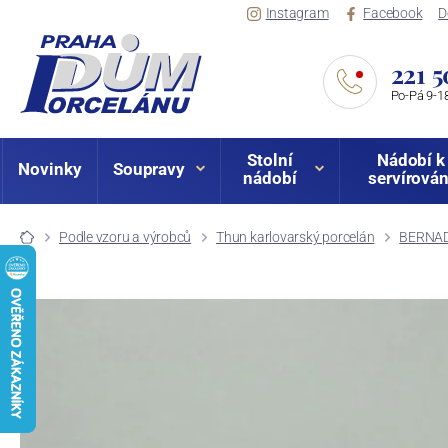
Instagram
Facebook
D
221 5
Po-Pá 9-18
Stolní
Nádobí k
Novinky
Soupravy
nádobí
servírován
Podle vzoru a výrobců
Thun karlovarský porcelán
BERNADO