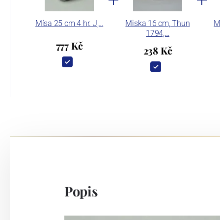
Mísa 25 cm 4 hr. J,…
Miska 16 cm, Thun
M
1794,…
777 Kč
238 Kč
Popis