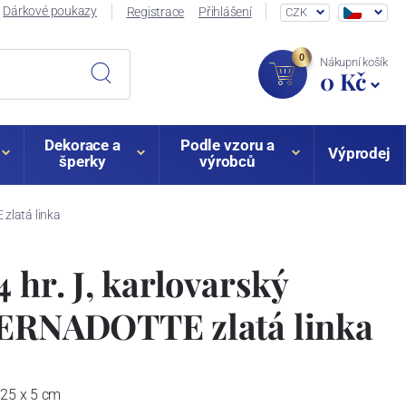
Dárkové poukazy
Registrace
Přihlášení
CZK
0
Nákupní košík
0 Kč
Dekorace a
Podle vzoru a
Výprodej
šperky
výrobců
zlatá linka
 hr. J, karlovarský
BERNADOTTE zlatá linka
 25 x 5 cm