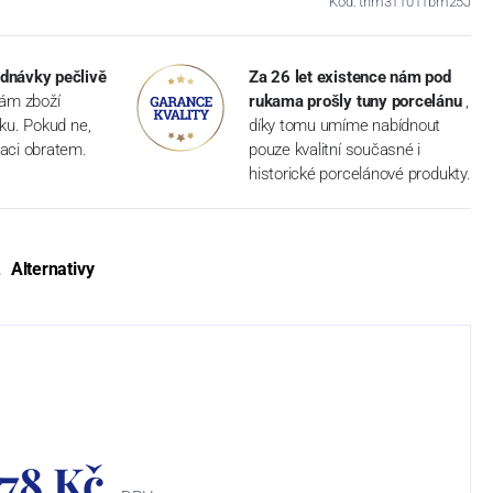
Kód: thm311011bm25J
dnávky pečlivě
Za 26 let existence nám pod
vám zboží
rukama prošly tuny porcelánu
,
dku. Pokud ne,
díky tomu umíme nabídnout
aci obratem.
pouze kvalitní současné i
historické porcelánové produkty.
Alternativy
378 Kč