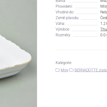
Barva:
Bílá
Provedení:
Mís
Vhodné do:
Nel
Země původu:
Čes
Váha:
1.2 
Výrobce:
Thu
Rozměry:
0.0 
Kategorie:
Mísy
BERNADOTTE zlatá 