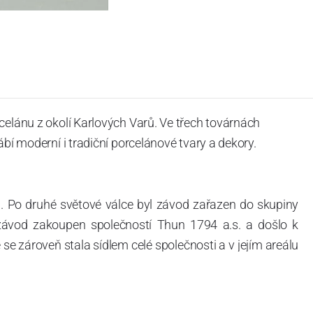
celánu z okolí Karlových Varů. Ve třech továrnách
ábí moderní i tradiční porcelánové tvary a dekory.
. Po druhé světové válce byl závod zařazen do skupiny
 závod zakoupen společností Thun 1794 a.s. a došlo k
e zároveň stala sídlem celé společnosti a v jejím areálu
ítotisku. Thun 1794 a.s. zakoupila i práva k ochranným
íce jak 220-letou tradici výroby porcelánu. Kapacita
, závod je vybaven moderními technologickými zařízeními