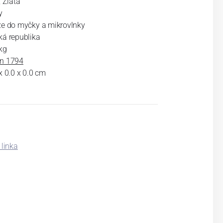
, Zlatá
y
ze do myčky a mikrovlnky
ká republika
kg
n 1794
x 0.0 x 0.0 cm
linka