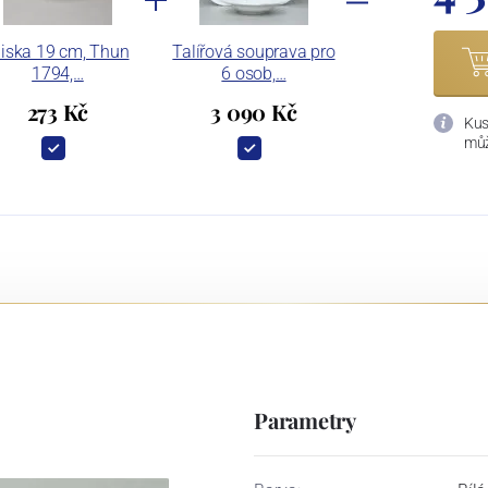
iska 19 cm, Thun
Talířová souprava pro
1794,…
6 osob,…
273 Kč
3 090 Kč
Kus
můž
Parametry