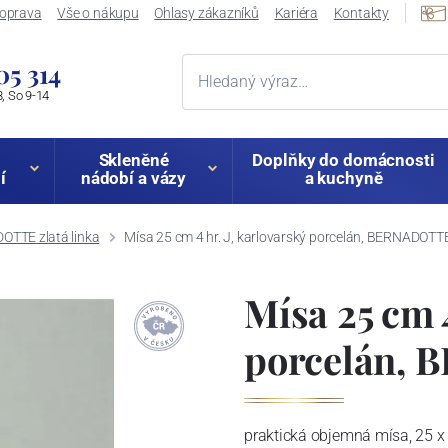
oprava
Vše o nákupu
Ohlasy zákazníků
Kariéra
Kontakty
05 314
, So 9-14
Skleněné
Doplňky do domácnosti
í
nádobí a vázy
a kuchyně
TTE zlatá linka
Mísa 25 cm 4 hr. J, karlovarský porcelán, BERNADOTTE 
Mísa 25 cm 4
porcelán, 
praktická objemná mísa, 25 x