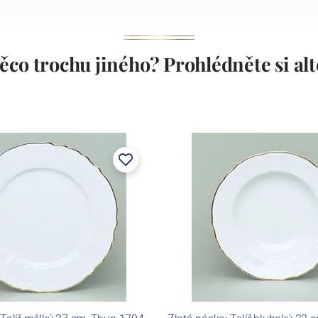
ěco trochu jiného? Prohlédněte si alte
stem Máderem. Po druhé světové válce se továrna stala
lán. V roce 2009 byla zakoupena společností Thun 1794
ických zařízení. Závod je vybaven zařízením na výrobu
 pecemi a vtavnou dekorační pecí. Závod je schopen
 dekoračních technik.
ku LC a Thun Hotel & Restaurant.