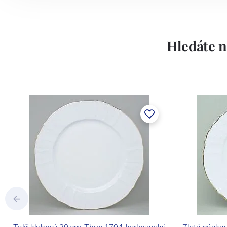
Lesov:
Hledáte n
Concordia Lesov byla založena 1888 Ern
součástí společnosti Karlovarský porce
a.s. včetně ochranné známky a technolog
tlakového lití, moderními komorovými
dekorovat své výrobky pomocí klasických
Concordia Lesov používá ochrannou znám