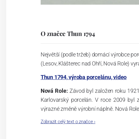
O značce Thun 1794
Největší (podle tržeb) domácí výrobce por
(Lesov, Klášterec nad Ohří, Nová Role) vyr
Thun 1794, výroba porcelánu, video
Nová Role:
Závod byl založen roku 1921
Karlovarský porcelán. V roce 2009 byl
výrazné změně výrobní náplně. Nová Role s
jsou umístěny i provoz servis a výroba s
Zobrazit celý text o značce
›
známkám a ve své výrobě navazuje na v
tohoto závodu je 3.500 - 4.000 tun ročně