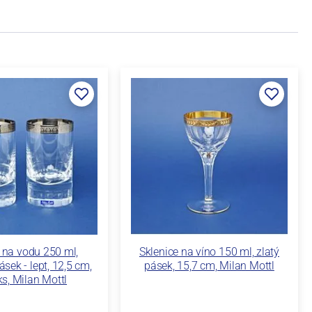
 na vodu 250 ml,
Sklenice na víno 150 ml, zlatý
ásek - lept, 12,5 cm,
pásek, 15,7 cm, Milan Mottl
ks, Milan Mottl