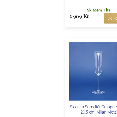
Skladem 1 ks
2 909 Kč
Do ko
Sklenka Someliér Grappa, 
20,5 cm, Milan Mottl