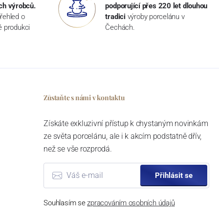
ch výrobců.
podporující přes 220 let dlouhou
řehled o
tradici
výroby porcelánu v
ké produkci
Čechách.
Zůstaňte s námi v kontaktu
Získáte exkluzivní přístup k chystaným novinkám
ze světa porcelánu, ale i k akcím podstatně dřív,
než se vše rozprodá.
Přihlásit se
Souhlasím se
zpracováním osobních údajů