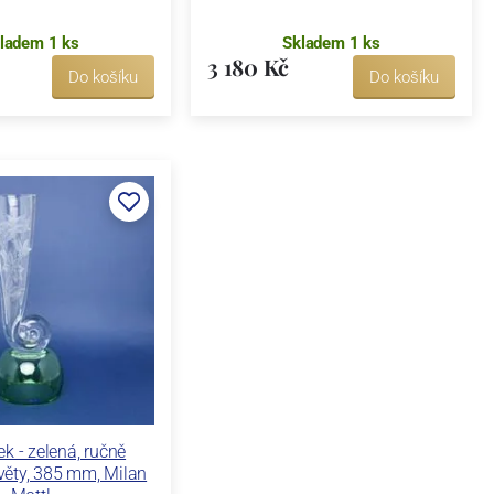
ladem 1 ks
Skladem 1 ks
3 180 Kč
Do košíku
Do košíku
k - zelená, ručně
věty, 385 mm, Milan