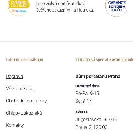
jsme získali certifikát Zlaté
Ověřeno zákazníky na Heureka.
Informace o nákupu
Třípatrová specializovaná prod
Doprava
Dům porcelánu Praha
Otevírací doba
Vše o nákupu
Po-Pá: 9-18
Obchodní podmínky
So: 9-14
Adresa
Ohlasy zákazníků
Jugoslávská 567/16
Kontakty
Praha 2, 120 00