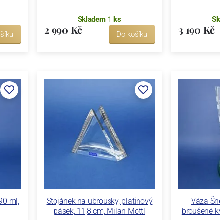
Skladem 1 ks
Sk
2 990 Kč
3 190 Kč
šíku
Do košíku
90 ml,
Stojánek na ubrousky, platinový
Váza Šne
pásek, 11,8 cm, Milan Mottl
broušené k