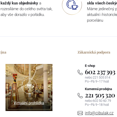
každý kus objednávky
a
skla všech český
rozesíláme do celého světa tak,
Máme jedinečný p
aby vše dorazilo v pořádku.
aktuální i historic
porcelánu
ejna
Zákaznická podpora
E-shop
602 237 393
nebo 221 505 314
Po–Pá 9–17 hod
Kamenná prodejna
221 505 320
nebo 602 50 60 79
Po–Pá 9–18 hod
info@cibulak.cz