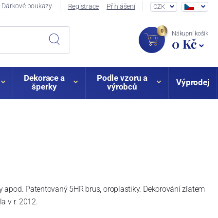
Dárkové poukazy
Registrace
Přihlášení
CZK
0
Nákupní košík
0 Kč
Dekorace a
Podle vzoru a
Výprodej
šperky
výrobců
ázy apod. Patentovaný 5HR brus, oroplastiky. Dekorování zlatem
a v r. 2012.