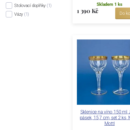
Skladem 1 ks
Stolovací doplňky
(1)
1 390 Kč
Do ko
Vázy
(1)
Sklenice na víno 150 ml, 
pásek, 15,7 cm, set 2 ks, 
Mottl