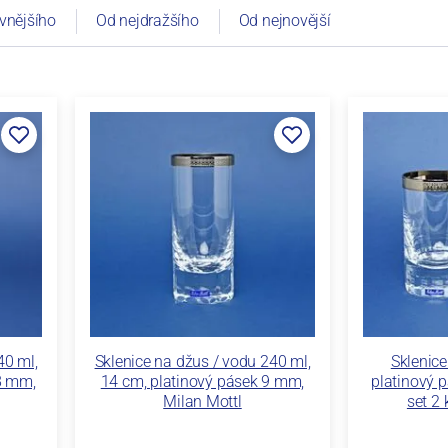
vnějšího
Od nejdražšího
Od nejnovější
40 ml,
Sklenice na džus / vodu 240 ml,
Sklenice
8 mm,
14 cm, platinový pásek 9 mm,
platinový p
Milan Mottl
set 2 