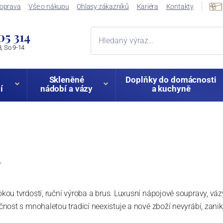
oprava
Vše o nákupu
Ohlasy zákazníků
Kariéra
Kontakty
05 314
, So 9-14
Skleněné
Doplňky do domácnosti
í
nádobí a vázy
a kuchyně
l
ysokou tvrdostí, ruční výroba a brus. Luxusní nápojové soupravy, v
ečnost s mnohaletou tradicí neexistuje a nové zboží nevyrábí, zanikl