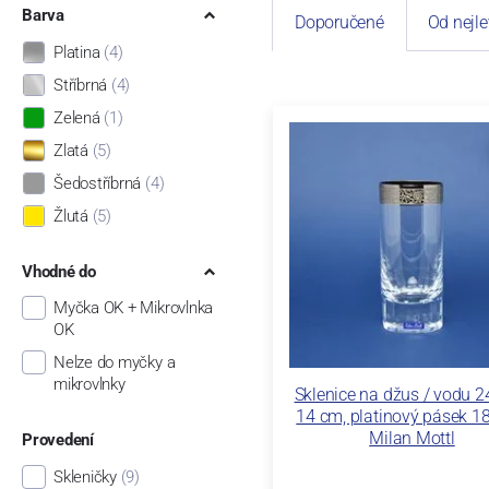
Barva
Doporučené
Od nejle
Platina
(4)
Stříbrná
(4)
Zelená
(1)
Zlatá
(5)
Šedostříbrná
(4)
Žlutá
(5)
Vhodné do
Myčka OK + Mikrovlnka
OK
Nelze do myčky a
mikrovlnky
Sklenice na džus / vodu 2
14 cm, platinový pásek 1
Milan Mottl
Provedení
Skleničky
(9)