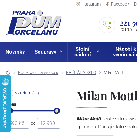
Instagram
Facebook
D
221 5
Po-Pá 9-18
Stolní
Nádobí k
Novinky
Soupravy
nádobí
servírován
Podle vzoru a výrobců
KŘIŠŤÁL A SKLO
Milan Mottl
Milan Mott
skladem
(11)
Cena
Milan Mottl
- čisté sklo s v
do
i platinou. Dnes již tato spol