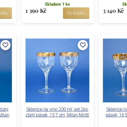
Skladem 1 ks
Sk
1 390 Kč
3 140 Kč
šíku
Do košíku
zlatý
Sklenice na víno 200 ml, set 2ks,
Sklenice n
Milan
zlatý pásek, 15,7 cm, Milan Mottl
pásek, 16,5