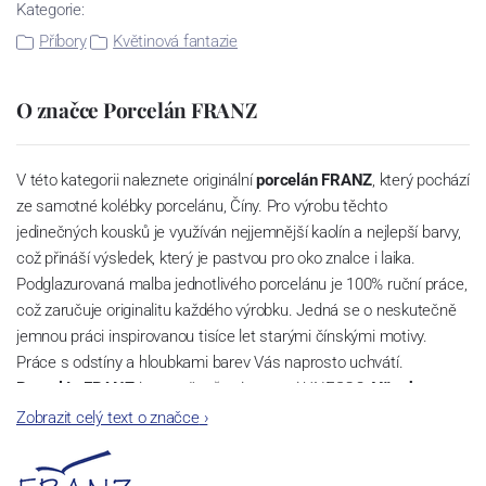
Kategorie:
Příbory
Květinová fantazie
O značce Porcelán FRANZ
V této kategorii naleznete originální
porcelán FRANZ
, který pochází
ze samotné kolébky porcelánu, Číny. Pro výrobu těchto
jedinečných kousků je využíván nejjemnější kaolín a nejlepší barvy,
což přináší výsledek, který je pastvou pro oko znalce i laika.
Podglazurovaná malba jednotlivého porcelánu je 100% ruční práce,
což zaručuje originalitu každého výrobku. Jedná se o neskutečně
jemnou práci inspirovanou tisíce let starými čínskými motivy.
Práce s odstíny a hloubkami barev Vás naprosto uchvátí.
Porcelán FRANZ
je oceněn třemi cenami UNESCO.
Všechny
výrobky porcelánky FRANZ jsou špičkově baleny v oddolných
Zobrazit celý text o značce
›
krabicích a vynikajícím způsobem porcelán chrání při přepravě.
Při zasílaní navíc již odolné tovární krabice vkládáme do