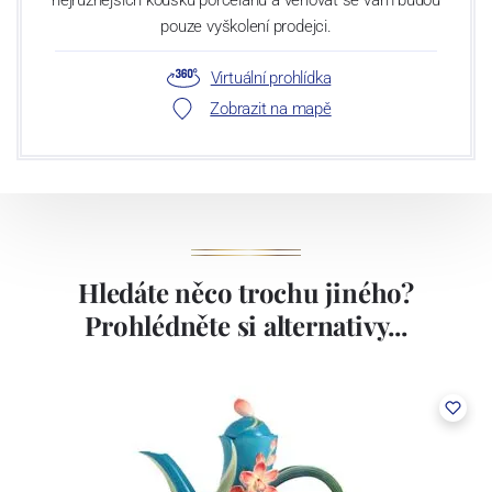
nejrůznějších kousků porcelánu a věnovat se vám budou
pouze vyškolení prodejci.
Virtuální prohlídka
Zobrazit na mapě
Hledáte něco trochu jiného?
Prohlédněte si alternativy...