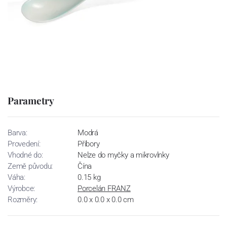
Parametry
Barva:
Modrá
Provedení:
Příbory
Vhodné do:
Nelze do myčky a mikrovlnky
Země původu:
Čína
Váha:
0.15 kg
Výrobce:
Porcelán FRANZ
Rozměry:
0.0 x 0.0 x 0.0 cm