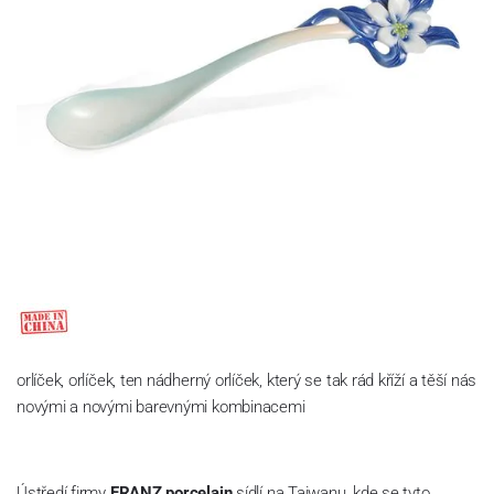
orlíček, orlíček, ten nádherný orlíček, který se tak rád kříží a těší nás
novými a novými barevnými kombinacemi
Ústředí firmy
FRANZ porcelain
sídlí na Taiwanu, kde se tyto