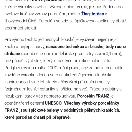
krásné výrobky navrhují. Výroba, spíše tvorba, je soustředěna do
světové kolébky výroby porcelánu, města
Ťing-te-čen
v
jihovýchodní Číně. Porcelán se zde ze špičkového kaolínu vyrábí již
sedmnáct století!
Pro výrobu těchto jedinečných kousků je využíván nejjemnější
kaolín a nejlepší barvy,
nanášené technikou airbrushe, tedy ručně
stříkané
(podobné jemné modelářské práci s tryskami 0,1 mm),
což přináší výsledek, který je pastvou pro oko znalce i laika.
Podglazurovaná malba 100% ruční práce, což zaručuje originalitu
každého výrobku. Jedná se o neskutečně jemnou techniku
inspirovanou tisíce let starými čínskými přírodními motivy
(zejména milovníci botaniky si přijdou na své). Práce s odstíny a
hloubkami barev Vás naprosto uchvátí.
Porcelán FRANZ
je
oceněn třemi cenami
UNESCO
.
Všechny výrobky porcelánky
FRANZ jsou špičkově baleny v oddolných pěkných krabicích,
které porcelán chrání při přepravě.