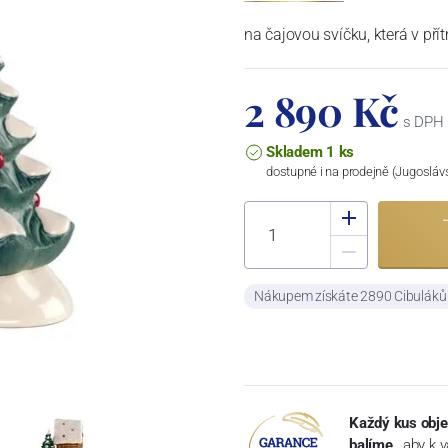
na čajovou svíčku, která v př
2 890 Kč
s DPH
Skladem 1 ks
dostupné i na prodejně (Jugosláv
Nákupem získáte 2890 Cibulák
Každý kus obje
balíme
, aby k 