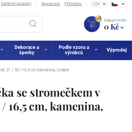
Dárkové poukazy
Registrace
Přihlášení
CZK
0
Nákupní košík
0 Kč
Dekorace a
Podle vzoru a
Výprodej
šperky
výrobců
mě, 21 / 18 / 16,5 cm, kamenina, Goebel
čka se stromečkem v
8 / 16,5 cm, kamenina,