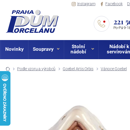
Instagram
Facebook
D
221 5
Po-Pá 9-18
Stolní
Nádobí k
Novinky
Soupravy
nádobí
servírován
Podle vzoru a výrobců
Goebel Artis Orbis
Vánoce Goebel