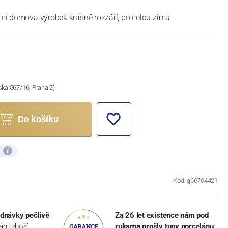
ítmí domova výrobek krásně rozzáří, po celou zimu
ská 567/16, Praha 2)
Do košíku
ů
Kód: g66704421
dnávky pečlivě
Za 26 let existence nám pod
vám zboží
rukama prošly tuny porcelánu
,