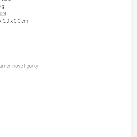
kg
bel
x 0.0 x 0.0 cm
kameninové figurky