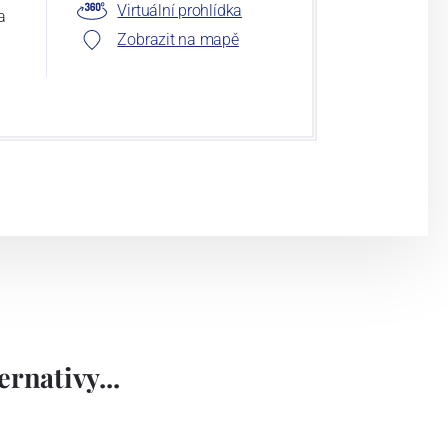
Virtuální prohlídka
a
Zobrazit na mapě
rnativy...