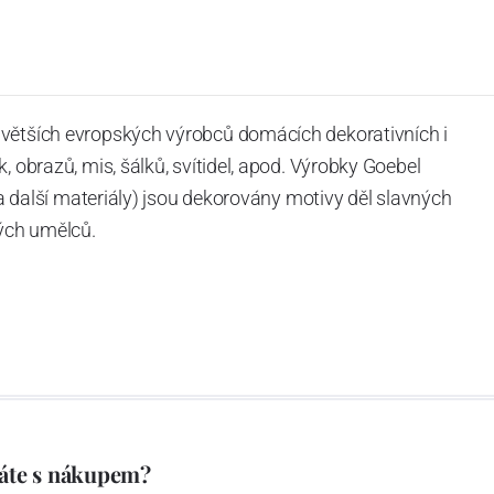
jvětších evropských výrobců domácích dekorativních i
, obrazů, mis, šálků, svítidel, apod. Výrobky Goebel
n a další materiály) jsou dekorovány motivy děl slavných
ých umělců.
áte s nákupem?