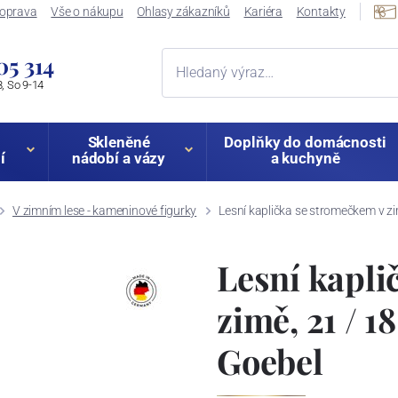
oprava
Vše o nákupu
Ohlasy zákazníků
Kariéra
Kontakty
05 314
, So 9-14
Skleněné
Doplňky do domácnosti
í
nádobí a vázy
a kuchyně
V zimním lese - kameninové figurky
Lesní kaplička se stromečkem v zi
Lesní kapli
zimě, 21 / 1
Goebel