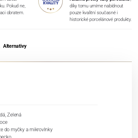
dku. Pokud ne,
díky tomu umíme nabídnout
aci obratem.
pouze kvalitní současné i
historické porcelánové produkty.
Alternativy
dá, Zelená
oce
ze do myčky a mikrovlnky
ecko