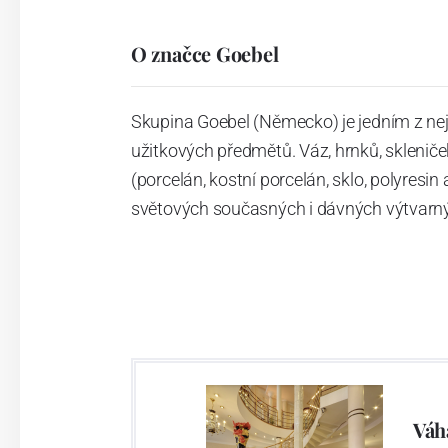
O značce Goebel
Skupina Goebel (Německo) je jedním z ne
užitkových předmětů. Váz, hrnků, skleniček
(porcelán, kostní porcelán, sklo, polyresi
světových současných i dávných výtvarn
Váh