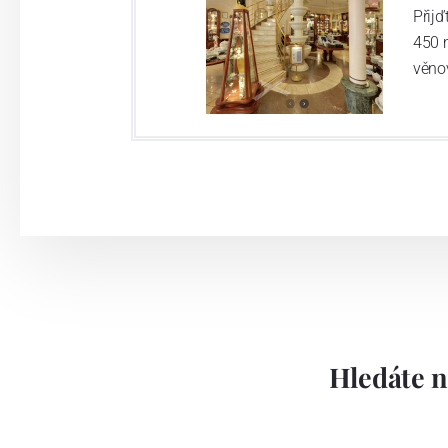
Přij
450 
věno
Hledáte n