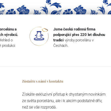
orcelánu a
Jsme česká rodinná firma
ch výrobců.
podporující přes 220 let dlouhou
řehled o
tradici
výroby porcelánu v
ké produkci
Čechách.
Zůstaňte s námi v kontaktu
Získáte exkluzivní přístup k chystaným novinkám
ze světa porcelánu, ale i k akcím podstatně dřív,
než se vše rozprodá.