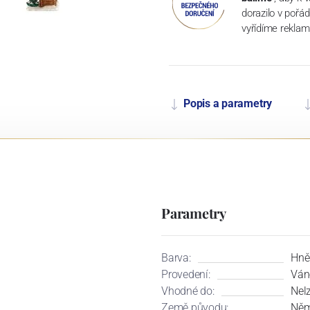
dorazilo v pořá
vyřídíme reklam
Popis a parametry
Parametry
Barva:
Hně
Provedení:
Ván
Vhodné do:
Nel
Země původu:
Něm