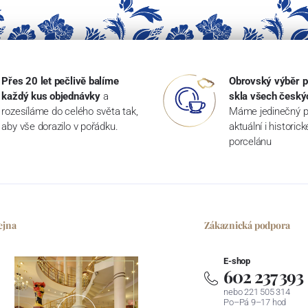
Přes 20 let pečlivě balíme
Obrovský výběr p
každý kus objednávky
a
skla všech český
rozesíláme do celého světa tak,
Máme jedinečný p
aby vše dorazilo v pořádku.
aktuální i historic
porcelánu
ejna
Zákaznická podpora
E-shop
602 237 393
nebo 221 505 314
Po–Pá 9–17 hod