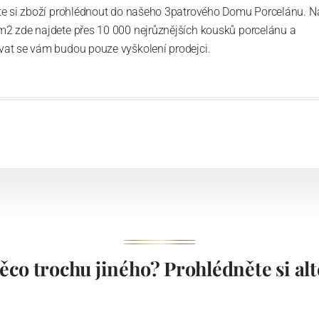
ďte si zboží prohlédnout do našeho 3patrového Domu Porcelánu. N
m2 zde najdete přes 10 000 nejrůznějších kousků porcelánu a
vat se vám budou pouze vyškolení prodejci.
ěco trochu jiného? Prohlédněte si alte