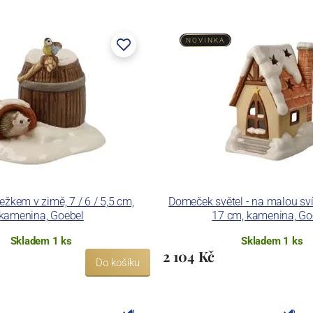
NOVINKA
ežkem v zimě, 7 / 6 / 5,5 cm,
Domeček světel - na malou svíč
kamenina, Goebel
17 cm, kamenina, Go
Skladem 1 ks
Skladem 1 ks
2 104 Kč
Do košíku