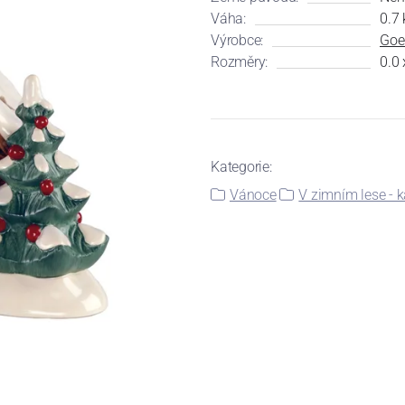
Váha:
0.7 
Výrobce:
Goe
Rozměry:
0.0 
Kategorie:
Vánoce
V zimním lese - 