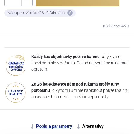
Nákupem získáte 2610 Cibuláků
Kód: g66704631
Každý kus objednávky pečlivě balíme
, aby k vám
zboží dorazilo v pořádku. Pokud ne, vyřídíme reklamaci
obratem.
Za 26 let existence nám pod rukama prošly tuny
porcelánu
, díky tomu umíme nabídnout pouze kvalitní
současné i historické porcelánové produkty.
Popis a parametry
Alternativy