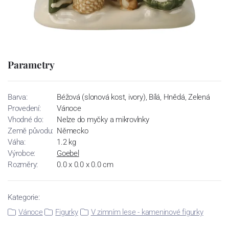
Parametry
Barva:
Béžová (slonová kost, ivory), Bílá, Hnědá, Zelená
Provedení:
Vánoce
Vhodné do:
Nelze do myčky a mikrovlnky
Země původu:
Německo
Váha:
1.2 kg
Výrobce:
Goebel
Rozměry:
0.0 x 0.0 x 0.0 cm
Kategorie:
Vánoce
Figurky
V zimním lese - kameninové figurky