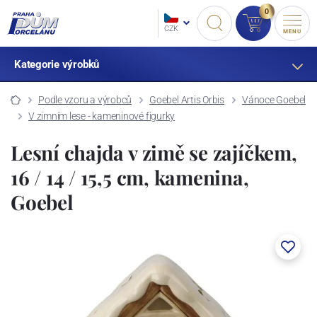
0
CZK
MENU
Kategorie výrobků
Podle vzoru a výrobců
Goebel Artis Orbis
Vánoce Goebel
V zimním lese - kameninové figurky
Lesní chajda v zimě se zajíčkem,
16 / 14 / 15,5 cm, kamenina,
Goebel