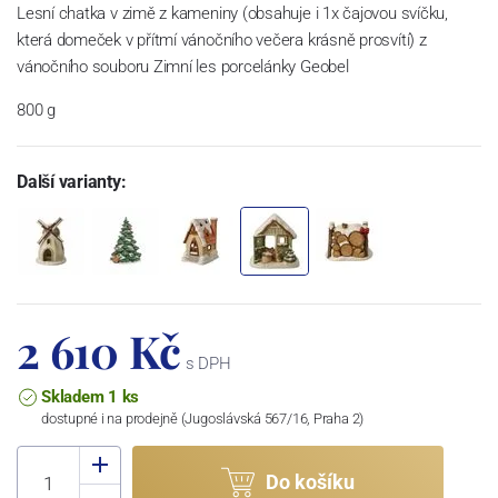
Lesní chatka v zimě z kameniny (obsahuje i 1x čajovou svíčku,
která domeček v přítmí vánočního večera krásně prosvítí) z
vánočního souboru Zimní les porcelánky Geobel
800 g
Další varianty:
2 610 Kč
s DPH
Skladem 1 ks
dostupné i na prodejně (Jugoslávská 567/16, Praha 2)
Do košíku