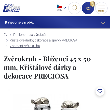
0
CZK
MENU
Kategorie výrobků
Podle vzoru a výrobců
Křišťalové dárky, dekorace a šperky PRECIOSA
Znamení zvěrokruhu
Zvěrokruh - Blíženci 45 x 50
mm, Křišťálové dárky a
dekorace PRECIOSA