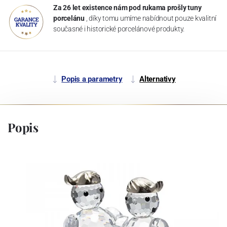
Za 26 let existence nám pod rukama prošly tuny
porcelánu
, díky tomu umíme nabídnout pouze kvalitní
současné i historické porcelánové produkty.
Popis a parametry
Alternativy
Popis