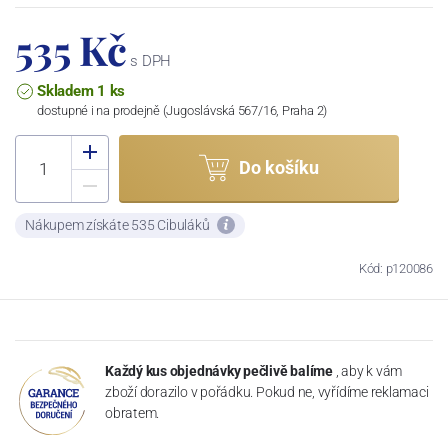
535 Kč
s DPH
Skladem 1 ks
dostupné i na prodejně (Jugoslávská 567/16, Praha 2)
Do košíku
Nákupem získáte 535 Cibuláků
Kód: p120086
Každý kus objednávky pečlivě balíme
, aby k vám
zboží dorazilo v pořádku. Pokud ne, vyřídíme reklamaci
obratem.