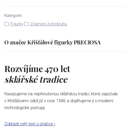
Kategorie:
Figurky
Znamení zvěrokruhu
O značce Křišťálové figurky PRECIOSA
Rozvíjíme 470 let
sklářské tradice
Navazujeme na nepřerušenou sklářskou tradici, která započala
v Křišťálovém údolí již v roce 1548, a doplňujeme ji o moderní
technologické postupy.
Dali jsme světu český křišťál a v našich laboratořích se už rodí
Zobrazit celý text o značce
›
další novinky. Každým rokem posouváme hranice toho, co sklo