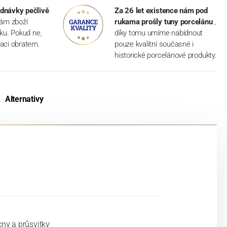
dnávky pečlivě
Za 26 let existence nám pod
vám zboží
rukama prošly tuny porcelánu
,
dku. Pokud ne,
díky tomu umíme nabídnout
aci obratem.
pouze kvalitní současné i
historické porcelánové produkty.
Alternativy
á
cny a průsvitky