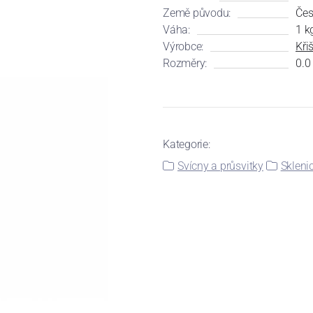
Země původu:
Čes
Váha:
1 k
Výrobce:
Kři
Rozměry:
0.0
Kategorie:
Svícny a průsvitky
Skleni