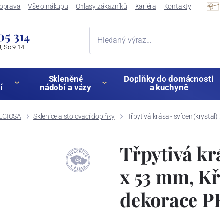
oprava
Vše o nákupu
Ohlasy zákazníků
Kariéra
Kontakty
05 314
, So 9-14
Skleněné
Doplňky do domácnosti
í
nádobí a vázy
a kuchyně
RECIOSA
Sklenice a stolovací doplňky
Třpytivá krása - svícen (krysta
Třpytivá krá
x 53 mm, Kř
dekorace 