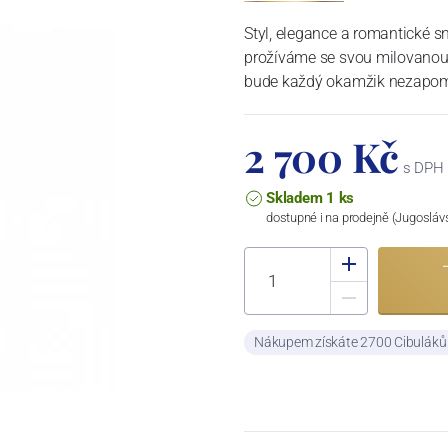
Styl, elegance a romantické s
prožíváme se svou milovanou 
bude každý okamžik nezapom
2 700 Kč
s DPH
Skladem 1 ks
dostupné i na prodejně (Jugosláv
Nákupem získáte 2700 Cibulák