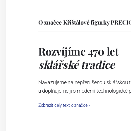
O značce Křišťálové figurky PREC
Rozvíjíme 470 let
sklářské tradice
Navazujeme na nepřerušenou sklářskou trad
a doplňujeme ji o moderní technologické 
Dali jsme světu český křišťál a v našich l
Zobrazit celý text o značce
›
posouváme hranice toho, co sklo dovede.