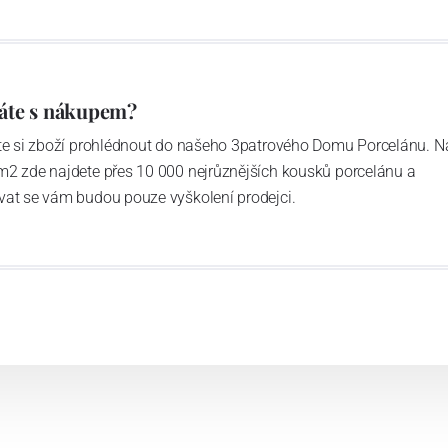
áření
áte s nákupem?
ďte si zboží prohlédnout do našeho 3patrového Domu Porcelánu. N
 po desetiletí přinášíme do sklářství nové nápady, jak
m2 zde najdete přes 10 000 nejrůznějších kousků porcelánu a
é komponenty. Navrhujeme unikátní svítidla a šperky s
vat se vám budou pouze vyškolení prodejci.
ivují lidé ve více než 140 zemích světa.