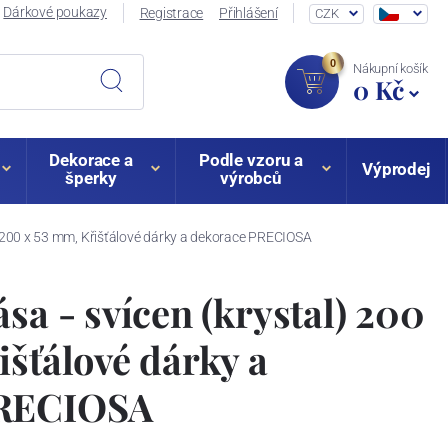
Dárkové poukazy
Registrace
Přihlášení
CZK
0
Nákupní košík
0 Kč
Dekorace a
Podle vzoru a
Výprodej
šperky
výrobců
l) 200 x 53 mm, Křišťálové dárky a dekorace PRECIOSA
sa - svícen (krystal) 200
išťálové dárky a
PRECIOSA