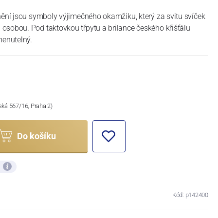
nění jsou symboly výjimečného okamžiku, který za svitu svíček
osobou. Pod taktovkou třpytu a brilance českého křišťálu
enutelný.
ská 567/16, Praha 2)
Do košíku
ů
Kód: p142400