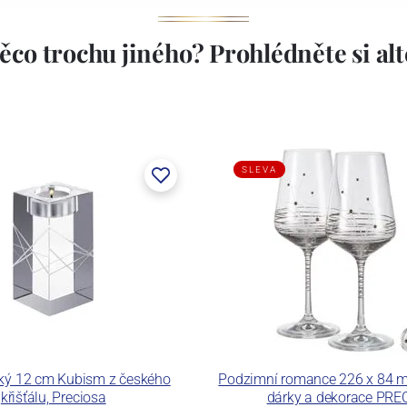
ěco trochu jiného? Prohlédněte si alte
SLEVA
lký 12 cm Kubism z českého
Podzimní romance 226 x 84 m
křišťálu, Preciosa
dárky a dekorace PRE