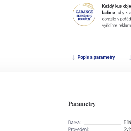
Každý kus obje
balíme
, aby k 
dorazilo v pořá
vyřídíme reklam
Popis a parametry
Parametry
Barva:
Bíl
Provedení:
Sví