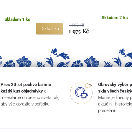
Skladem 2 ks
Skladem 1 ks
1 995 Kč
Do košíku
1 975 Kč
Přes 20 let pečlivě balíme
Obrovský výběr p
každý kus objednávky
a
skla všech český
rozesíláme do celého světa tak,
Máme jedinečný p
aby vše dorazilo v pořádku.
aktuální i historic
porcelánu