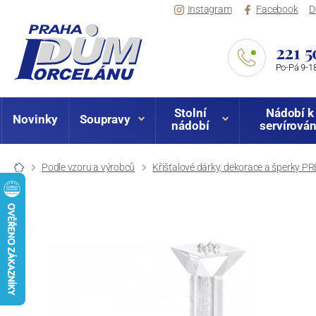
Instagram
Facebook
D
221 5
Po-Pá 9-18
Stolní
Nádobí k
Novinky
Soupravy
nádobí
servírován
Podle vzoru a výrobců
Křišťalové dárky, dekorace a šperky P