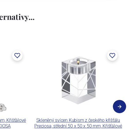
rnativy...
m, Křišťálové
Skleněný svícen Kubism z českého křišťálu
CIOSA
Preciosa, střední 50 x 50 x 50 mm, Křišťálové