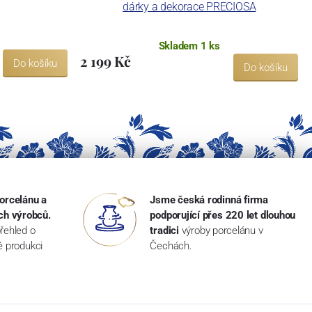
dárky a dekorace PRECIOSA
Skladem 1 ks
2 199 Kč
Do košíku
Do košíku
orcelánu a
Jsme česká rodinná firma
ch výrobců.
podporující přes 220 let dlouhou
řehled o
tradici
výroby porcelánu v
ké produkci
Čechách.