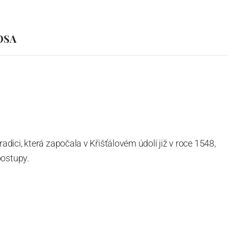
IOSA
ici, která započala v Křišťálovém údolí již v roce 1548,
postupy.
aboratořích se už rodí další novinky. Každým rokem