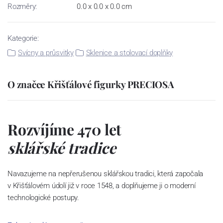
Rozměry:
0.0 x 0.0 x 0.0 cm
Kategorie:
Svícny a průsvitky
Sklenice a stolovací doplňky
O značce Křišťálové figurky PRECIOSA
Rozvíjíme 470 let
sklářské tradice
Navazujeme na nepřerušenou sklářskou tradici, která započala
v Křišťálovém údolí již v roce 1548, a doplňujeme ji o moderní
technologické postupy.
Dali jsme světu český křišťál a v našich laboratořích se už rodí