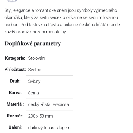
Styl, elegance a romantické snění jsou symboly výjimečného
okamžiku, který za svitu svíček prožíváme se svou milovanou
osobou. Pod taktovkou třpytu a brilance českého křišťálu bude
každý okamžik nezapomenutelný.
Doplňkové parametry
Kategorie:
Stolování
Příležitost:
Svatba
Druh:
Svícny
Barva:
černá
Materiál:
český křišťál Preciosa
Rozměr:
200 x 53 mm
Balení:
dárkový tubus s logem