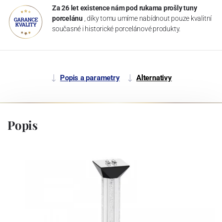
Za 26 let existence nám pod rukama prošly tuny
porcelánu
, díky tomu umíme nabídnout pouze kvalitní
současné i historické porcelánové produkty.
Popis a parametry
Alternativy
Popis