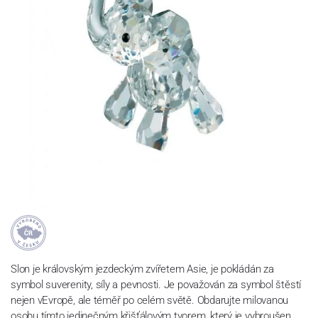
Slon je královským jezdeckým zvířetem Asie, je pokládán za
symbol suverenity, síly a pevnosti. Je považován za symbol štěstí
nejen vEvropě, ale téměř po celém světě. Obdarujte milovanou
osobu tímto jedinečným křišťálovým tvorem, který je vybroušen