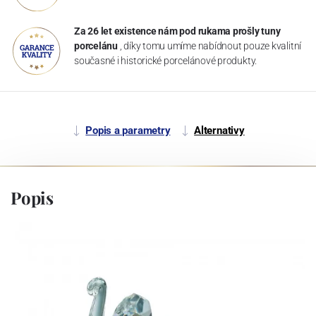
Za 26 let existence nám pod rukama prošly tuny
porcelánu
, díky tomu umíme nabídnout pouze kvalitní
současné i historické porcelánové produkty.
Popis a parametry
Alternativy
Popis