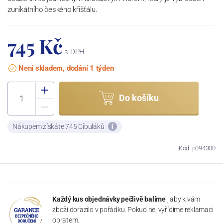
zunikátního českého křišťálu.
745 Kč
s DPH
Není skladem, dodání 1 týden
Do košíku
Nákupem získáte 745 Cibuláků
Kód: p094300
Každý kus objednávky pečlivě balíme
, aby k vám
zboží dorazilo v pořádku. Pokud ne, vyřídíme reklamaci
obratem.