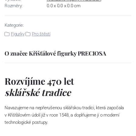
Rozměry:
0.0 x 0.0 x 0.0 cm
Kategorie:
Figurky
Pro štěstí
O značce Křišťálové figurky PRECIOSA
Rozvíjíme 470 let
sklářské tradice
Navazujeme na nepřerušenou sklářskou tradici, která započala
v Křišťálovém údolí již v roce 1548, a doplňujeme ji o moderní
technologické postupy.
Dali jsme světu český křišťál a v našich laboratořích se už rodí