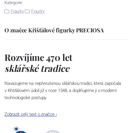
Kategorie:
Figurky
Figurky
O značce Křišťálové figurky PRECIOSA
Rozvíjíme 470 let
sklářské tradice
Navazujeme na nepřerušenou sklářskou tradici, která započala
v Křišťálovém údolí již v roce 1548, a doplňujeme ji o moderní
technologické postupy.
Dali jsme světu český křišťál a v našich laboratořích se už rodí
Zobrazit celý text o značce
›
další novinky. Každým rokem posouváme hranice toho, co sklo
dovede.