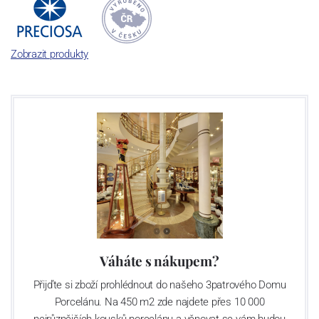
Inspirujeme k vytváření
Zobrazit produkty
křišťálového světa
Jsme předním světovým výrobcem skla. Již po desetiletí
přinášíme do sklářství nové nápady, jak kombinovat barvy
a křišťálové či skleněné komponenty. Navrhujeme unikátní svítidla
a šperky s originálním rodokmenem. Naše řemeslo obdivují lidé ve
více než 140 zemích světa.
Váháte s nákupem?
Přijďte si zboží prohlédnout do našeho 3patrového Domu
Porcelánu. Na 450 m2 zde najdete přes 10 000