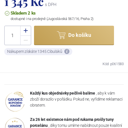
1 345 Kč
s DPH
Skladem 2 ks
dostupné i na prodejně (Jugoslávská 567/16, Praha 2)
Do košíku
Nákupem získáte 1345 Cibuláků
Kód: p061583
Každý kus objednávky pečlivě balíme
, aby k vám
zboží dorazilo v pořádku. Pokud ne, vyřídíme reklamaci
obratem.
Za 26 let existence nám pod rukama prošly tuny
porcelánu
, díky tomu umíme nabídnout pouze kvalitní