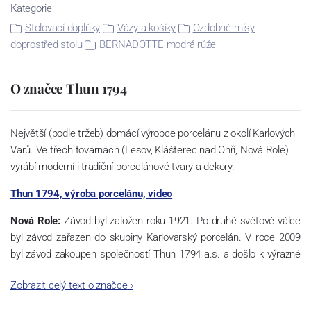
Kategorie:
Stolovací doplňky
Vázy a košíky
Ozdobné mísy
doprostřed stolu
BERNADOTTE modrá růže
O značce Thun 1794
Největší (podle tržeb) domácí výrobce porcelánu z okolí Karlových
Varů. Ve třech továrnách (Lesov, Klášterec nad Ohří, Nová Role)
vyrábí moderní i tradiční porcelánové tvary a dekory.
Thun 1794, výroba porcelánu, video
Nová Role:
Závod byl založen roku 1921. Po druhé světové válce
byl závod zařazen do skupiny Karlovarský porcelán. V roce 2009
byl závod zakoupen společností Thun 1794 a.s. a došlo k výrazné
změně výrobní náplně. Nová Role se zároveň stala sídlem celé
Zobrazit celý text o značce
›
společnosti a v jejím areálu jsou umístěny i provoz servis a výroba
sítotisku. Thun 1794 a.s. zakoupila i práva k ochranným známkám