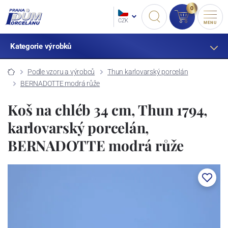
0
CZK
MENU
Kategorie výrobků
Podle vzoru a výrobců
Thun karlovarský porcelán
BERNADOTTE modrá růže
Koš na chléb 34 cm, Thun 1794,
karlovarský porcelán,
BERNADOTTE modrá růže