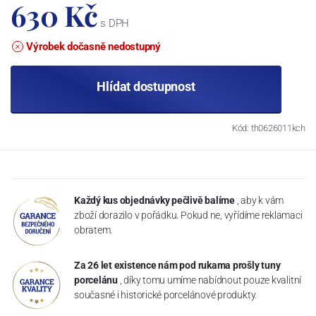
630 Kč
s DPH
Výrobek dočasně nedostupný
Hlídat dostupnost
Kód: th0626011kch
Každý kus objednávky pečlivě balíme
, aby k vám
zboží dorazilo v pořádku. Pokud ne, vyřídíme reklamaci
obratem.
Za 26 let existence nám pod rukama prošly tuny
porcelánu
, díky tomu umíme nabídnout pouze kvalitní
současné i historické porcelánové produkty.