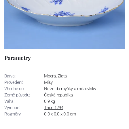
Parametry
Barva:
Modrá, Zlatá
Provedení:
Mísy
Vhodné do:
Nelze do myčky a mikrovlnky
Země původu:
Česká republika
Váha:
0.9 kg
Výrobce:
Thun 1794
Rozměry:
0.0 x 0.0 x 0.0 cm