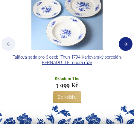
Restaurant.
Talířová sada pro 6 osob, Thun 1794, karlovarský porcelán,
C
BERNADOTTE modrá růže
Skladem 1 ks
3 999 Kč
Do košíku